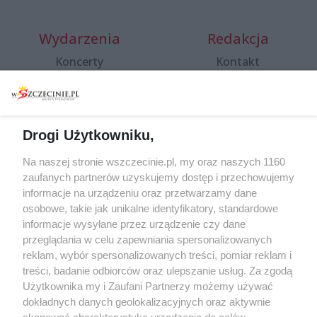
Wydarzenia
Redakcja
Koncerty
Kontakt
Warsztaty
Regulamin i polityka
prywatności
Spacery i oprowadzania
Reklama
Jarmarki, festyny, pchle
Drogi Użytkowniku,
targi
Redakcja
Wernisaże
Specjalny koncert z okazji
Na naszej stronie wszczecinie.pl, my oraz naszych 1160
20. urodzin portalu
zaufanych partnerów uzyskujemy dostęp i przechowujemy
Więcej
wSzczecinie.pl
informacje na urządzeniu oraz przetwarzamy dane
osobowe, takie jak unikalne identyfikatory, standardowe
Regulamin konkursów
informacje wysyłane przez urządzenie czy dane
śniadaniówka "Hej
przeglądania w celu zapewniania spersonalizowanych
Szczecin! Jest piątek!"
reklam, wybór spersonalizowanych treści, pomiar reklam i
treści, badanie odbiorców oraz ulepszanie usług. Za zgodą
Użytkownika my i Zaufani Partnerzy możemy używać
dokładnych danych geolokalizacyjnych oraz aktywnie
Partnerzy
skanować charakterystykę urządzenia do celów