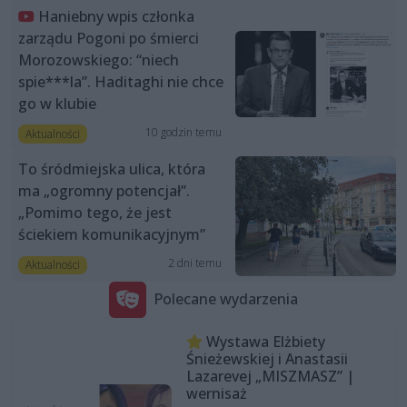
Haniebny wpis członka
zarządu Pogoni po śmierci
Morozowskiego: “niech
spie***la”. Haditaghi nie chce
go w klubie
10 godzin temu
Aktualności
To śródmiejska ulica, która
ma „ogromny potencjał”.
„Pomimo tego, że jest
ściekiem komunikacyjnym”
2 dni temu
Aktualności
Polecane wydarzenia
Wystawa Elżbiety
Śnieżewskiej i Anastasii
Lazarevej „MISZMASZ” |
wernisaż