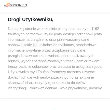
Warsztaty
Regulamin i polityka
prywatności
Spacery i oprowadzania
Reklama
Jarmarki, festyny, pchle
Drogi Użytkowniku,
targi
Redakcja
Wernisaże
Specjalny koncert z okazji
Na naszej stronie wszczecinie.pl, my oraz naszych 1162
20. urodzin portalu
zaufanych partnerów uzyskujemy dostęp i przechowujemy
Więcej
wSzczecinie.pl
informacje na urządzeniu oraz przetwarzamy dane
osobowe, takie jak unikalne identyfikatory, standardowe
Regulamin konkursów
informacje wysyłane przez urządzenie czy dane
śniadaniówka "Hej
przeglądania w celu zapewniania spersonalizowanych
Szczecin! Jest piątek!"
reklam, wybór spersonalizowanych treści, pomiar reklam i
treści, badanie odbiorców oraz ulepszanie usług. Za zgodą
Użytkownika my i Zaufani Partnerzy możemy używać
dokładnych danych geolokalizacyjnych oraz aktywnie
Partnerzy
skanować charakterystykę urządzenia do celów
Praca Szczecin
identyfikacji. Ponieważ cenimy Twoją prywatność, prosimy
o zgodę na korzystanie z tych technologii poprzez
the:protocol
kliknięcie „Akceptuję”. Zgoda jest dobrowolna i zawsze
POZASzczecin.pl
możesz ją zmienić/wycofać klikając przycisk ustawień
prywatności znajdujący się w lewym dolnym rogu strony