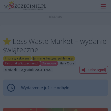
Less Waste Market – wydanie
świąteczne
Imprezy cykliczne
Jarmarki, festyny, pchle targi
Patronat wSzczecinie.pl
Darmowe
Hala Odra
Udostępnij
niedziela, 10 grudnia 2023, 12:00
Wydarzenie już się odbyło