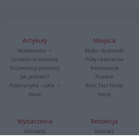
Artykuły
Miejsca
Wiadomości
Kluby i dyskoteki
Szczecin w budowie
Puby i kawiarnie
Szczecińscy pionierzy
Restauracje
Jak jedziesz?
Pizzerie
Publicystyka - cykle
Bary, fast foody
Więcej
Więcej
Wydarzenia
Redakcja
Koncerty
Kontakt