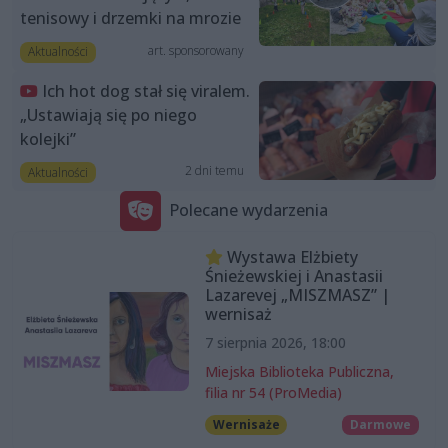
tenisowy i drzemki na mrozie
art. sponsorowany
Aktualności
Ich hot dog stał się viralem.
„Ustawiają się po niego
kolejki”
2 dni temu
Aktualności
Polecane wydarzenia
Wystawa Elżbiety
Śnieżewskiej i Anastasii
Lazarevej „MISZMASZ” |
wernisaż
7 sierpnia 2026, 18:00
Miejska Biblioteka Publiczna,
filia nr 54 (ProMedia)
Wernisaże
Darmowe