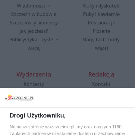
Wiadomości
Kluby i dyskoteki
Szczecin w budowie
Puby i kawiarnie
Szczecińscy pionierzy
Restauracje
Jak jedziesz?
Pizzerie
Publicystyka - cykle
Bary, fast foody
Więcej
Więcej
Wydarzenia
Redakcja
Koncerty
Kontakt
Warsztaty
Regulamin i polityka
prywatności
Spacery i oprowadzania
Reklama
Jarmarki, festyny, pchle
Drogi Użytkowniku,
targi
Redakcja
Wernisaże
Specjalny koncert z okazji
Na naszej stronie wszczecinie.pl, my oraz naszych 1160
20. urodzin portalu
zaufanych partnerów uzyskujemy dostęp i przechowujemy
Więcej