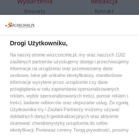
Wydarzenia
Redakcja
Koncerty
Kontakt
Warsztaty
Regulamin i polityka
prywatności
Spacery i oprowadzania
Reklama
Jarmarki, festyny, pchle
Drogi Użytkowniku,
targi
Redakcja
Wernisaże
Specjalny koncert z okazji
Na naszej stronie wszczecinie.pl, my oraz naszych 1162
20. urodzin portalu
zaufanych partnerów uzyskujemy dostęp i przechowujemy
Więcej
wSzczecinie.pl
informacje na urządzeniu oraz przetwarzamy dane
osobowe, takie jak unikalne identyfikatory, standardowe
Regulamin konkursów
informacje wysyłane przez urządzenie czy dane
śniadaniówka "Hej
przeglądania w celu zapewniania spersonalizowanych
Szczecin! Jest piątek!"
reklam, wybór spersonalizowanych treści, pomiar reklam i
treści, badanie odbiorców oraz ulepszanie usług. Za zgodą
Użytkownika my i Zaufani Partnerzy możemy używać
dokładnych danych geolokalizacyjnych oraz aktywnie
Partnerzy
skanować charakterystykę urządzenia do celów
Praca Szczecin
identyfikacji. Ponieważ cenimy Twoją prywatność, prosimy
o zgodę na korzystanie z tych technologii poprzez
the:protocol