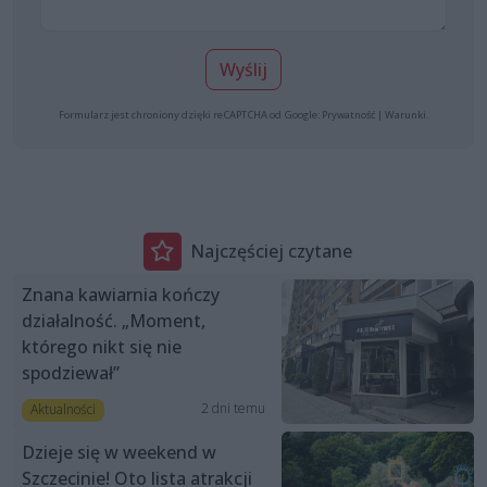
Wyślij
Formularz jest chroniony dzięki reCAPTCHA od Google:
Prywatność
|
Warunki
.
Najczęściej czytane
Znana kawiarnia kończy
działalność. „Moment,
którego nikt się nie
spodziewał”
2 dni temu
Aktualności
Dzieje się w weekend w
Szczecinie! Oto lista atrakcji