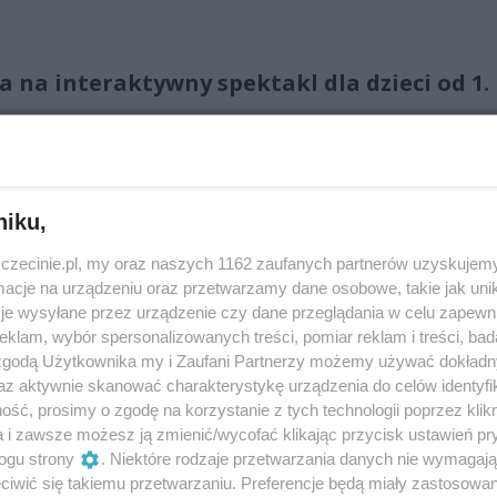
a na interaktywny spektakl dla dzieci od 1.
niku,
, ale też zapach, smak i dotyk? Czasami bywają radosne, a i
i odczuwać. Używać ich jako kluczy do otwierania
zczecinie.pl, my oraz naszych 1162 zaufanych partnerów uzyskujemy
cje na urządzeniu oraz przetwarzamy dane osobowe, takie jak unika
je wysyłane przez urządzenie czy dane przeglądania w celu zapewn
spirowany książką „Czarna książka kolorów” Meneny Cottin i
klam, wybór spersonalizowanych treści, pomiar reklam i treści, bad
 zgodą Użytkownika my i Zaufani Partnerzy możemy używać dokład
domych dzieci na temat barw. To nie tylko magiczna przep
az aktywnie skanować charakterystykę urządzenia do celów identyfi
mi, ale także okazja do rozmowy na temat piękna
ść, prosimy o zgodę na korzystanie z tych technologii poprzez klikn
a i zawsze możesz ją zmienić/wycofać klikając przycisk ustawień pr
ogu strony
. Niektóre rodzaje przetwarzania danych nie wymagaj
o młodego widza, który chce się zanurzyć w świat zmysłów.
iwić się takiemu przetwarzaniu. Preferencje będą miały zastosowania