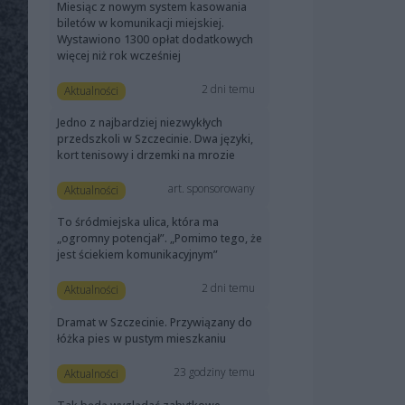
Miesiąc z nowym system kasowania
biletów w komunikacji miejskiej.
Wystawiono 1300 opłat dodatkowych
więcej niż rok wcześniej
2 dni temu
Aktualności
Jedno z najbardziej niezwykłych
przedszkoli w Szczecinie. Dwa języki,
kort tenisowy i drzemki na mrozie
art. sponsorowany
Aktualności
To śródmiejska ulica, która ma
„ogromny potencjał”. „Pomimo tego, że
jest ściekiem komunikacyjnym”
2 dni temu
Aktualności
Dramat w Szczecinie. Przywiązany do
łóżka pies w pustym mieszkaniu
23 godziny temu
Aktualności