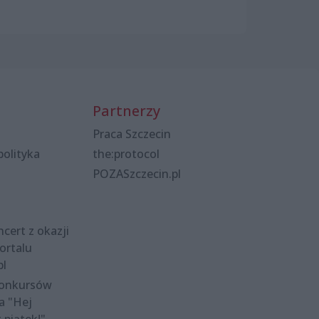
Partnerzy
Praca Szczecin
polityka
the:protocol
POZASzczecin.pl
cert z okazji
ortalu
pl
konkursów
a "Hej