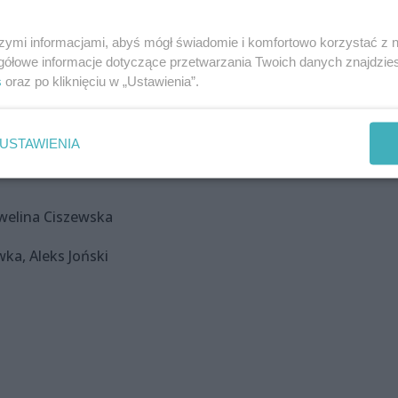
szymi informacjami, abyś mógł świadomie i komfortowo korzystać z
gółowe informacje dotyczące przetwarzania Twoich danych znajdzi
s
oraz po kliknięciu w „Ustawienia”.
USTAWIENIA
Ewelina Ciszewska
ka, Aleks Joński