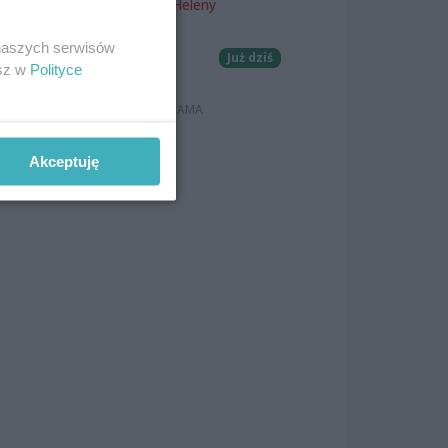
Teatr Letni im. Heleny
Majdaniec
 naszych serwisów
Koncerty
Już dziś
esz w
Polityce
Akceptuję