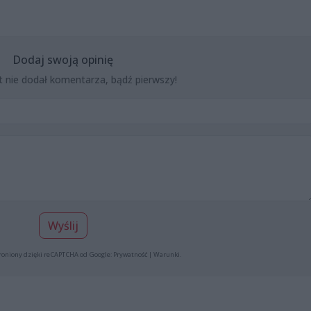
Dodaj swoją opinię
t nie dodał komentarza, bądź pierwszy!
Wyślij
roniony dzięki reCAPTCHA od Google:
Prywatność
|
Warunki
.