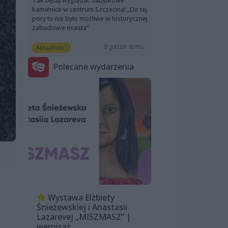
Tak będą wyglądać zabytkowe
kamienice w centrum Szczecina! „Do tej
pory to nie było możliwe w historycznej
zabudowie miasta”
8 godzin temu
Aktualności
Polecane wydarzenia
Wystawa Elżbiety
Śnieżewskiej i Anastasii
Lazarevej „MISZMASZ” |
wernisaż