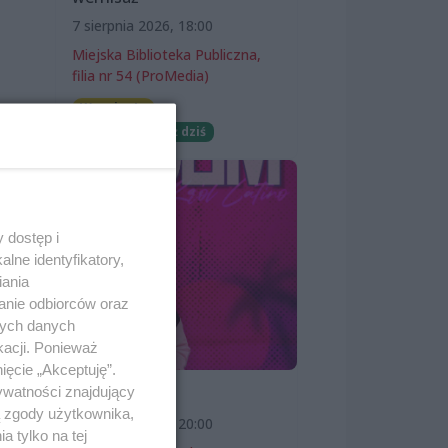
7 sierpnia 2026, 18:00
Miejska Biblioteka Publiczna,
filia nr 54 (ProMedia)
Wernisaże
Darmowe
Już dziś
nnym
 dostęp i
lne identyfikatory,
iania
anie odbiorców oraz
nych danych
rawa
kacji. Ponieważ
ięcie „Akceptuję”.
ywatności znajdujący
SKOLIM
ą zgody użytkownika,
7 sierpnia 2026, 20:00
 tylko na tej