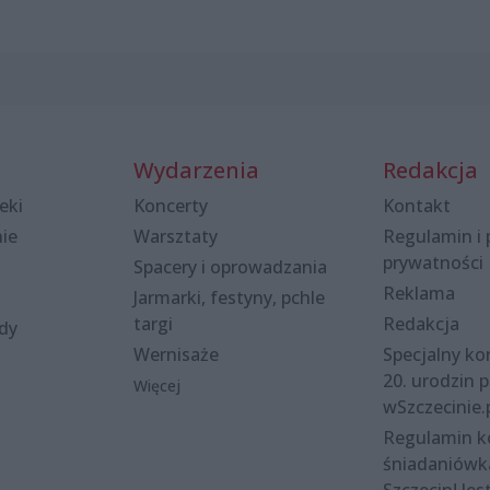
Wydarzenia
Redakcja
eki
Koncerty
Kontakt
nie
Warsztaty
Regulamin i 
prywatności
Spacery i oprowadzania
Reklama
Jarmarki, festyny, pchle
targi
Redakcja
ody
Wernisaże
Specjalny kon
20. urodzin p
Więcej
wSzczecinie.
Regulamin 
śniadaniówk