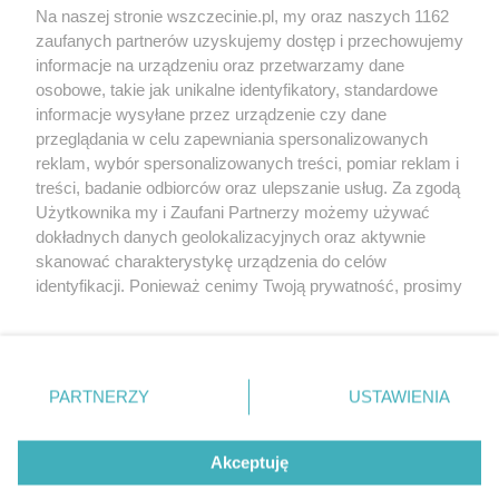
Wernisaże
Specjalny koncert z okazji
Na naszej stronie wszczecinie.pl, my oraz naszych 1162
20. urodzin portalu
zaufanych partnerów uzyskujemy dostęp i przechowujemy
Więcej
wSzczecinie.pl
informacje na urządzeniu oraz przetwarzamy dane
osobowe, takie jak unikalne identyfikatory, standardowe
Regulamin konkursów
informacje wysyłane przez urządzenie czy dane
śniadaniówka "Hej
przeglądania w celu zapewniania spersonalizowanych
Szczecin! Jest piątek!"
reklam, wybór spersonalizowanych treści, pomiar reklam i
treści, badanie odbiorców oraz ulepszanie usług. Za zgodą
Użytkownika my i Zaufani Partnerzy możemy używać
dokładnych danych geolokalizacyjnych oraz aktywnie
Partnerzy
skanować charakterystykę urządzenia do celów
Praca Szczecin
identyfikacji. Ponieważ cenimy Twoją prywatność, prosimy
o zgodę na korzystanie z tych technologii poprzez
the:protocol
kliknięcie „Akceptuję”. Zgoda jest dobrowolna i zawsze
POZASzczecin.pl
możesz ją zmienić/wycofać klikając przycisk ustawień
prywatności znajdujący się w lewym dolnym rogu strony
PARTNERZY
USTAWIENIA
. Niektóre rodzaje przetwarzania danych nie wymagają
zgody użytkownika, ale masz prawo sprzeciwić się
© 2026 wSzczecinie.pl
takiemu przetwarzaniu. Preferencje będą miały
Akceptuję
Created by GOD
zastosowania tylko na tej witrynie.