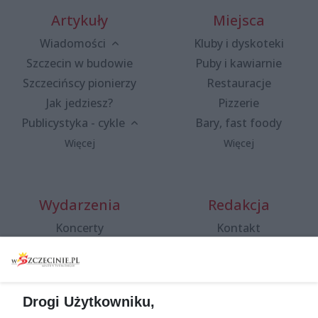
Artykuły
Miejsca
Wiadomości
Kluby i dyskoteki
Szczecin w budowie
Puby i kawiarnie
Szczecińscy pionierzy
Restauracje
Jak jedziesz?
Pizzerie
Publicystyka - cykle
Bary, fast foody
Więcej
Więcej
Wydarzenia
Redakcja
Koncerty
Kontakt
Warsztaty
Regulamin i polityka
prywatności
Spacery i oprowadzania
Reklama
Jarmarki, festyny, pchle
Drogi Użytkowniku,
targi
Redakcja