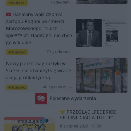
1 dzień temu
Aktualności
Haniebny wpis członka
zarządu Pogoni po śmierci
Morozowskiego: “niech
spie***la”. Haditaghi nie chce
go w klubie
20 godzin temu
Aktualności
Nowy punkt Diagnostyki w
Szczecinie otworzył się wraz z
akcją profilaktyczną
art. sponsorowany
Aktualności
Polecane wydarzenia
PRZEGLĄD „FEDERICO
FELLINI: CIAO A TUTTI!”
8 sierpnia 2026, 19:00