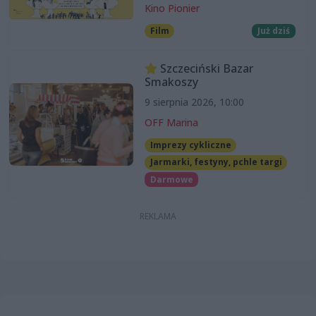
Kino Pionier
Film
Już dziś
Szczeciński Bazar
Smakoszy
9 sierpnia 2026, 10:00
OFF Marina
Imprezy cykliczne
Jarmarki, festyny, pchle targi
Darmowe