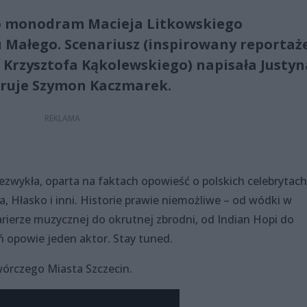
 to monodram Macieja Litkowskiego
 Małego. Scenariusz (inspirowany reporta
” Krzysztofa Kąkolewskiego) napisała Justyn
eruje Szymon Kaczmarek.
niezwykła, oparta na faktach opowieść o polskich celebrytach
, Hłasko i inni. Historie prawie niemożliwe – od wódki w
rierze muzycznej do okrutnej zbrodni, od Indian Hopi do
opowie jeden aktor. Stay tuned.
órczego Miasta Szczecin.