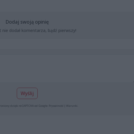
Dodaj swoją opinię
t nie dodał komentarza, bądź pierwszy!
Wyślij
roniony dzięki reCAPTCHA od Google:
Prywatność
|
Warunki
.