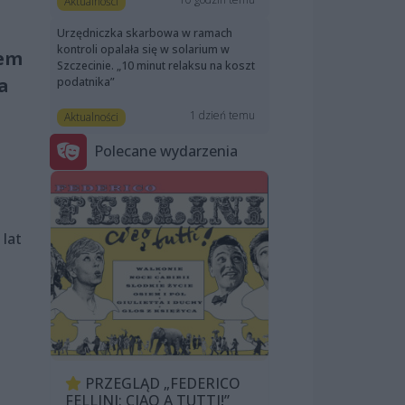
Aktualności
Urzędniczka skarbowa w ramach
kontroli opalała się w solarium w
żem
Szczecinie. „10 minut relaksu na koszt
a
podatnika”
1 dzień temu
Aktualności
Polecane wydarzenia
 lat
PRZEGLĄD „FEDERICO
FELLINI: CIAO A TUTTI!”