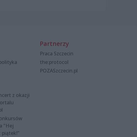
Partnerzy
Praca Szczecin
polityka
the:protocol
POZASzczecin.pl
cert z okazji
ortalu
pl
konkursów
a "Hej
t piątek!"