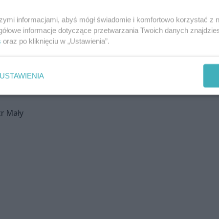
szymi informacjami, abyś mógł świadomie i komfortowo korzystać z
gółowe informacje dotyczące przetwarzania Twoich danych znajdzi
s
oraz po kliknięciu w „Ustawienia”.
USTAWIENIA
tr Mały