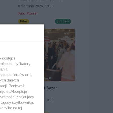
8 sierpnia 2026, 19:00
Kino Pionier
Film
Już dziś
 dostęp i
lne identyfikatory,
iania
anie odbiorców oraz
nych danych
kacji. Ponieważ
Szczeciński Bazar
ięcie „Akceptuję”.
Smakoszy
ywatności znajdujący
9 sierpnia 2026, 10:00
ą zgody użytkownika,
OFF Marina
 tylko na tej