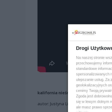
Drogi Użytkow
Na naszej stronie ws
przechowujemy informa
standardowe informac
spersonalizowanych re
ulepszanie usług. Za
geolokalizacyjnych or
cenimy Twoją prywatno
kalifornia nieśmiertelni
Zgoda jest dobrowoln
się w lewym dolnym r
autor: Justyna Litkowska
ale masz prawo sprzec