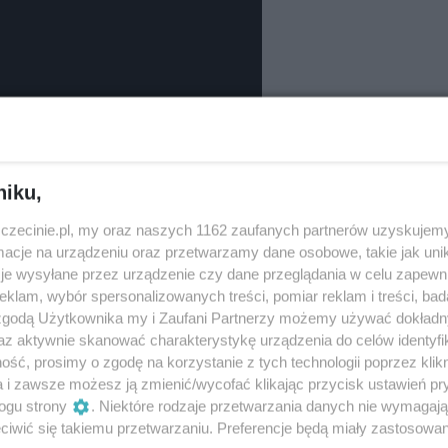
niku,
zczecinie.pl, my oraz naszych 1162 zaufanych partnerów uzyskujemy
cje na urządzeniu oraz przetwarzamy dane osobowe, takie jak unika
je wysyłane przez urządzenie czy dane przeglądania w celu zapewn
klam, wybór spersonalizowanych treści, pomiar reklam i treści, bad
 zgodą Użytkownika my i Zaufani Partnerzy możemy używać dokład
az aktywnie skanować charakterystykę urządzenia do celów identyfi
ść, prosimy o zgodę na korzystanie z tych technologii poprzez klikn
a i zawsze możesz ją zmienić/wycofać klikając przycisk ustawień pr
ogu strony
. Niektóre rodzaje przetwarzania danych nie wymagaj
iwić się takiemu przetwarzaniu. Preferencje będą miały zastosowania