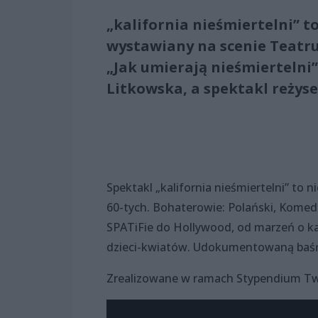
„kalifornia nieśmiertelni”
wystawiany na scenie Teatru
„Jak umierają nieśmiertelni
Litkowska, a spektakl reżys
Spektakl „kalifornia nieśmiertelni” to 
60-tych. Bohaterowie: Polański, Komeda
SPATiFie do Hollywood, od marzeń o ka
dzieci-kwiatów. Udokumentowaną baśń 
Zrealizowane w ramach Stypendium Tw