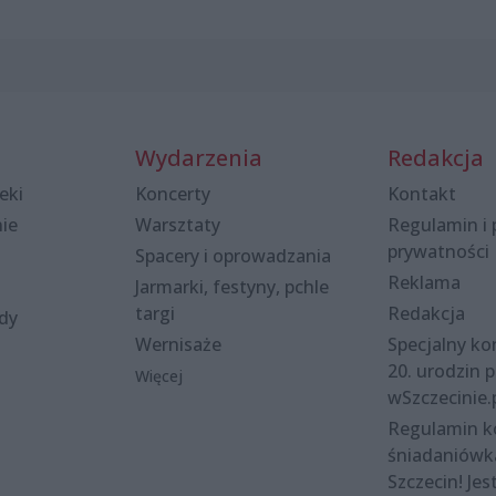
Wydarzenia
Redakcja
eki
Koncerty
Kontakt
nie
Warsztaty
Regulamin i 
prywatności
Spacery i oprowadzania
Reklama
Jarmarki, festyny, pchle
targi
Redakcja
ody
Wernisaże
Specjalny kon
20. urodzin p
Więcej
wSzczecinie.
Regulamin 
śniadaniówk
Szczecin! Jes