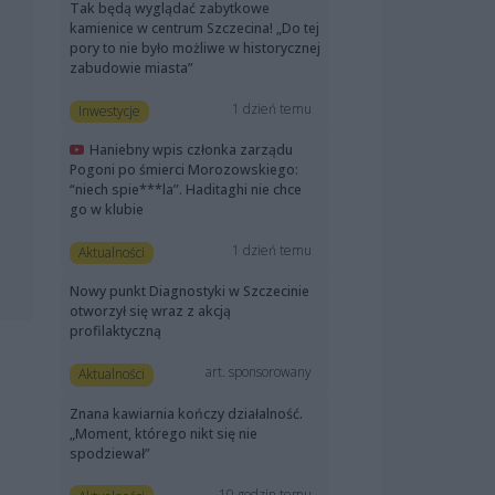
Tak będą wyglądać zabytkowe
kamienice w centrum Szczecina! „Do tej
pory to nie było możliwe w historycznej
zabudowie miasta”
1 dzień temu
Inwestycje
Haniebny wpis członka zarządu
Pogoni po śmierci Morozowskiego:
“niech spie***la”. Haditaghi nie chce
go w klubie
1 dzień temu
Aktualności
Nowy punkt Diagnostyki w Szczecinie
otworzył się wraz z akcją
profilaktyczną
art. sponsorowany
Aktualności
Znana kawiarnia kończy działalność.
„Moment, którego nikt się nie
spodziewał”
10 godzin temu