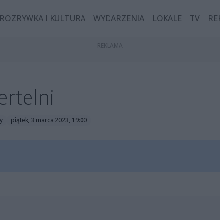
ROZRYWKA I KULTURA
WYDARZENIA
LOKALE
TV
RE
ertelni
ły
piątek, 3 marca 2023, 19:00