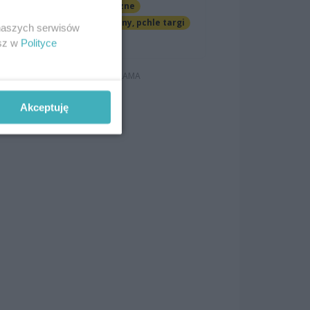
Imprezy cykliczne
Jarmarki, festyny, pchle targi
 naszych serwisów
Darmowe
esz w
Polityce
Akceptuję