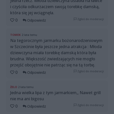
jedna rzecz. Młoda dziewczyna usiadła na ławce
i czyściła odkurzaczem swoją torebkę damską,
która się jej wciągnęła.
Zgłoś do moderacji
0
Odpowiedz
TOMEK
2 lata temu
Na tegorocznym jarmarku bożonarodzeniowym
w Szczecinie była jeszcze jedna atrakcja : Młoda
dziewczyna miała torebkę damską która była
brudna. Większość zwiedzających nie mogło
przejść obojętnie nie patrząc się na tą torbę.
Zgłoś do moderacji
0
Odpowiedz
ŻELO
2 lata temu
Jedna wielka lipa z tym jarmarkiem,, Nawet grill
nie ma ani bigosu
Zgłoś do moderacji
0
Odpowiedz