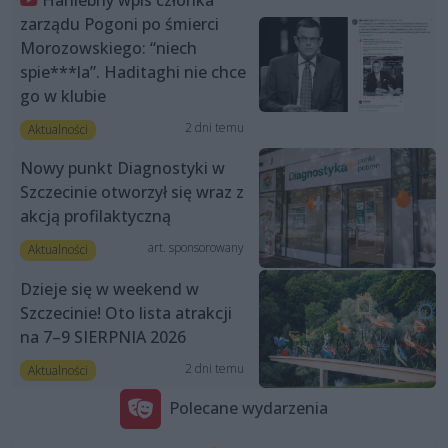
Haniebny wpis członka
zarządu Pogoni po śmierci
Morozowskiego: “niech
spie***la”. Haditaghi nie chce
go w klubie
2 dni temu
Aktualności
Nowy punkt Diagnostyki w
Szczecinie otworzył się wraz z
akcją profilaktyczną
art. sponsorowany
Aktualności
Dzieje się w weekend w
Szczecinie! Oto lista atrakcji
na 7–9 SIERPNIA 2026
2 dni temu
Aktualności
Polecane wydarzenia