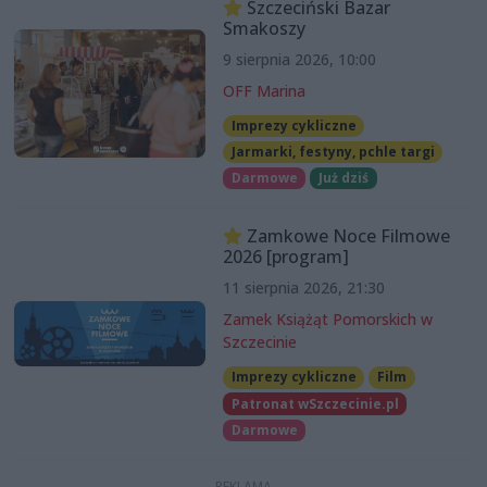
Szczeciński Bazar
Smakoszy
9 sierpnia 2026, 10:00
OFF Marina
Imprezy cykliczne
Jarmarki, festyny, pchle targi
Darmowe
Już dziś
Zamkowe Noce Filmowe
2026 [program]
11 sierpnia 2026, 21:30
Zamek Książąt Pomorskich w
Szczecinie
Imprezy cykliczne
Film
Patronat wSzczecinie.pl
Darmowe