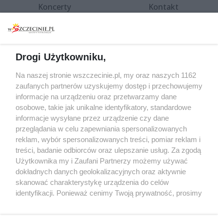
Koncerty
Kontakt
Warsztaty
Regulamin i polityka
prywatności
Spacery i oprowadzania
Reklama
Jarmarki, festyny, pchle
Drogi Użytkowniku,
targi
Redakcja
Wernisaże
Specjalny koncert z okazji
Na naszej stronie wszczecinie.pl, my oraz naszych 1162
20. urodzin portalu
zaufanych partnerów uzyskujemy dostęp i przechowujemy
Więcej
wSzczecinie.pl
informacje na urządzeniu oraz przetwarzamy dane
osobowe, takie jak unikalne identyfikatory, standardowe
Regulamin konkursów
informacje wysyłane przez urządzenie czy dane
śniadaniówka "Hej
przeglądania w celu zapewniania spersonalizowanych
Szczecin! Jest piątek!"
reklam, wybór spersonalizowanych treści, pomiar reklam i
treści, badanie odbiorców oraz ulepszanie usług. Za zgodą
Użytkownika my i Zaufani Partnerzy możemy używać
dokładnych danych geolokalizacyjnych oraz aktywnie
Partnerzy
skanować charakterystykę urządzenia do celów
Praca Szczecin
identyfikacji. Ponieważ cenimy Twoją prywatność, prosimy
o zgodę na korzystanie z tych technologii poprzez
the:protocol
kliknięcie „Akceptuję”. Zgoda jest dobrowolna i zawsze