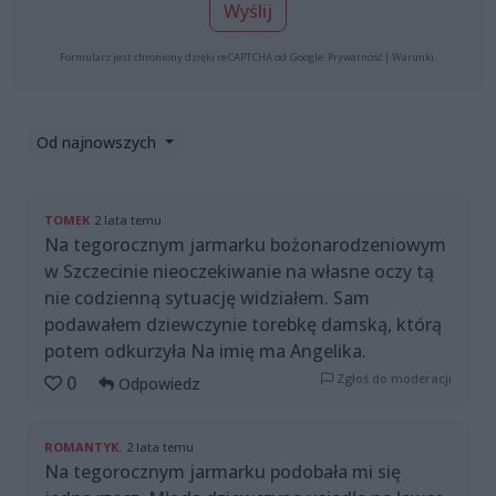
Wyślij
Formularz jest chroniony dzięki reCAPTCHA od Google:
Prywatność
|
Warunki
.
Od najnowszych
TOMEK
2 lata temu
Na tegorocznym jarmarku bożonarodzeniowym
w Szczecinie nieoczekiwanie na własne oczy tą
nie codzienną sytuację widziałem. Sam
podawałem dziewczynie torebkę damską, którą
potem odkurzyła Na imię ma Angelika.
Zgłoś do moderacji
0
Odpowiedz
ROMANTYK.
2 lata temu
Na tegorocznym jarmarku podobała mi się