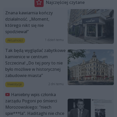
Najczęściej czytane
Znana kawiarnia kończy
działalność. „Moment,
którego nikt się nie
spodziewał”
1 dzień temu
Aktualności
Tak będą wyglądać zabytkowe
kamienice w centrum
Szczecina! „Do tej pory to nie
było możliwe w historycznej
zabudowie miasta”
2 dni temu
Inwestycje
Haniebny wpis członka
zarządu Pogoni po śmierci
Morozowskiego: “niech
spie***la”. Haditaghi nie chce