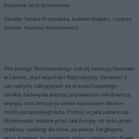
Reżyseria: Jerzy Skolimowski
Obsada: Sandra Drzymalska, Isabelle Huppert, Lorenzo
Zurzolo, Mateusz Kościukiewicz
Film Jerzego Skolimowskiego stał się sensacją festiwalu
w Cannes, skąd wyjechał z Nagrodą Jury. Opowieść o
nas samych, odbijających się w oczach pewnego
osiołka, zachwyciła artystyczną brawurą i młodzieńczą
energią, choć firmuje ją swoim nazwiskiem 84-letni
mistrz europejskiego kina. Podróż, w jaką zabiera nas
Skolimowski, wiedzie przez całą Europę: od cyrku przez
stadiony i parkingi dla tirów, po pałace. Od głupoty,
przez przemoc, po przebłyski dobra i solidarności. Dzieło,