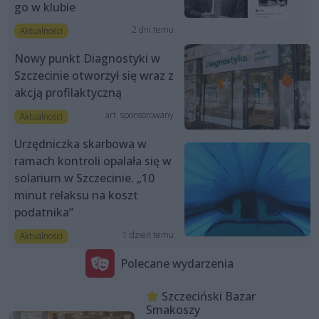
go w klubie
2 dni temu
Aktualności
Nowy punkt Diagnostyki w
Szczecinie otworzył się wraz z
akcją profilaktyczną
art. sponsorowany
Aktualności
Urzędniczka skarbowa w
ramach kontroli opalała się w
solarium w Szczecinie. „10
minut relaksu na koszt
podatnika”
1 dzień temu
Aktualności
Polecane wydarzenia
Szczeciński Bazar
Smakoszy