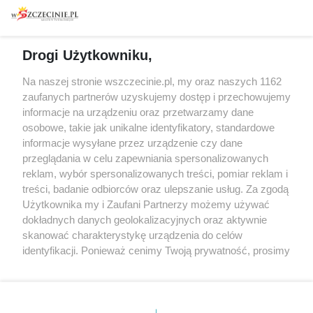
Warsztaty
Regulamin i polityka
prywatności
Spacery i oprowadzania
Reklama
Jarmarki, festyny, pchle
Drogi Użytkowniku,
targi
Redakcja
Wernisaże
Specjalny koncert z okazji
Na naszej stronie wszczecinie.pl, my oraz naszych 1162
20. urodzin portalu
zaufanych partnerów uzyskujemy dostęp i przechowujemy
Więcej
wSzczecinie.pl
informacje na urządzeniu oraz przetwarzamy dane
osobowe, takie jak unikalne identyfikatory, standardowe
Regulamin konkursów
informacje wysyłane przez urządzenie czy dane
śniadaniówka "Hej
przeglądania w celu zapewniania spersonalizowanych
Szczecin! Jest piątek!"
reklam, wybór spersonalizowanych treści, pomiar reklam i
treści, badanie odbiorców oraz ulepszanie usług. Za zgodą
Użytkownika my i Zaufani Partnerzy możemy używać
dokładnych danych geolokalizacyjnych oraz aktywnie
Partnerzy
skanować charakterystykę urządzenia do celów
Praca Szczecin
identyfikacji. Ponieważ cenimy Twoją prywatność, prosimy
o zgodę na korzystanie z tych technologii poprzez
the:protocol
kliknięcie „Akceptuję”. Zgoda jest dobrowolna i zawsze
POZASzczecin.pl
możesz ją zmienić/wycofać klikając przycisk ustawień
prywatności znajdujący się w lewym dolnym rogu strony