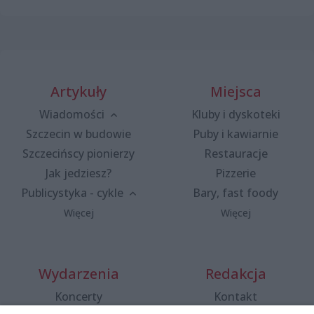
Artykuły
Miejsca
Wiadomości
Kluby i dyskoteki
Szczecin w budowie
Puby i kawiarnie
Szczecińscy pionierzy
Restauracje
Jak jedziesz?
Pizzerie
Publicystyka - cykle
Bary, fast foody
Więcej
Więcej
Wydarzenia
Redakcja
Koncerty
Kontakt