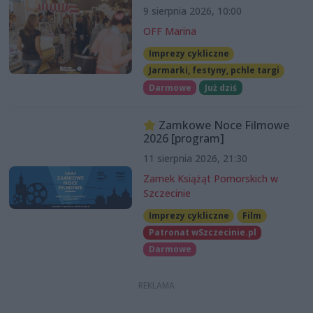
9 sierpnia 2026, 10:00
OFF Marina
Imprezy cykliczne
Jarmarki, festyny, pchle targi
Darmowe
Już dziś
Zamkowe Noce Filmowe
2026 [program]
11 sierpnia 2026, 21:30
Zamek Książąt Pomorskich w
Szczecinie
Imprezy cykliczne
Film
Patronat wSzczecinie.pl
Darmowe