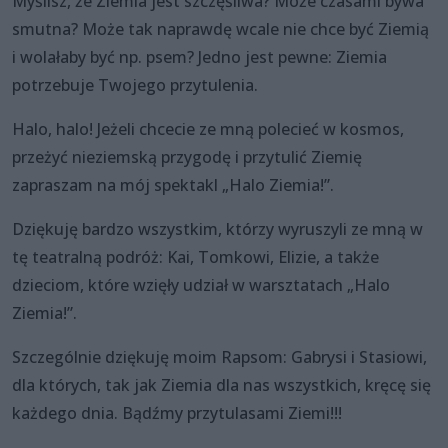
Myślisz, że Ziemia jest szczęśliwa? Może czasami bywa
smutna? Może tak naprawdę wcale nie chce być Ziemią
i wolałaby być np. psem? Jedno jest pewne: Ziemia
potrzebuje Twojego przytulenia.
Halo, halo! Jeżeli chcecie ze mną polecieć w kosmos,
przeżyć nieziemską przygodę i przytulić Ziemię
zapraszam na mój spektakl „Halo Ziemia!”.
Dziękuję bardzo wszystkim, którzy wyruszyli ze mną w
tę teatralną podróż: Kai, Tomkowi, Elizie, a także
dzieciom, które wzięły udział w warsztatach „Halo
Ziemia!”.
Szczególnie dziękuję moim Rapsom: Gabrysi i Stasiowi,
dla których, tak jak Ziemia dla nas wszystkich, kręcę się
każdego dnia. Bądźmy przytulasami Ziemi!!!