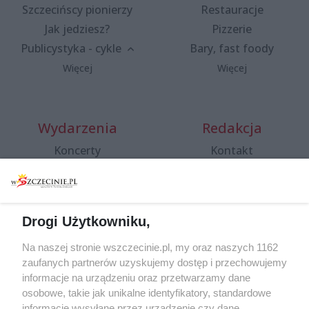
Szczecińscy pionierzy
Restauracje
Jak jedziesz?
Pizzerie
Publicystyka - cykle
Bary, fast foody
Więcej
Więcej
Wydarzenia
Redakcja
Koncerty
Kontakt
Warsztaty
Regulamin i polityka
prywatności
Spacery i oprowadzania
Reklama
Jarmarki, festyny, pchle
Drogi Użytkowniku,
targi
Redakcja
Wernisaże
Specjalny koncert z okazji
Na naszej stronie wszczecinie.pl, my oraz naszych 1162
20. urodzin portalu
zaufanych partnerów uzyskujemy dostęp i przechowujemy
Więcej
wSzczecinie.pl
informacje na urządzeniu oraz przetwarzamy dane
osobowe, takie jak unikalne identyfikatory, standardowe
Regulamin konkursów
informacje wysyłane przez urządzenie czy dane