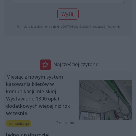
Wyślij
Formularz jest chroniony dzięki reCAPTCHA od Google:
Prywatność
|
Warunki
.
Najczęściej czytane
Miesiąc z nowym system
kasowania biletów w
komunikacji miejskiej.
Wystawiono 1300 opłat
dodatkowych więcej niż rok
wcześniej
2 dni temu
Komunikacja
Jedno z najbardziej