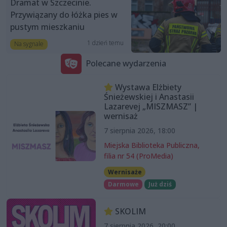
Dramat w Szczecinie.
Przywiązany do łóżka pies w
pustym mieszkaniu
1 dzień temu
Na sygnale
Polecane wydarzenia
Wystawa Elżbiety
Śnieżewskiej i Anastasii
Lazarevej „MISZMASZ” |
wernisaż
7 sierpnia 2026, 18:00
Miejska Biblioteka Publiczna,
filia nr 54 (ProMedia)
Wernisaże
Darmowe
Już dziś
SKOLIM
7 sierpnia 2026, 20:00