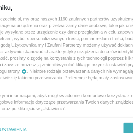
niku,
iłabym Ziemię i powiedziała jej: „Halo Ziemia!” Jesteś piękn
zczecinie.pl, my oraz naszych 1160 zaufanych partnerów uzyskujemy
cje na urządzeniu oraz przetwarzamy dane osobowe, takie jak unika
je wysyłane przez urządzenie czy dane przeglądania w celu zapewn
oże czasami bywa smutna? Może tak naprawdę wcale nie chc
klam, wybór spersonalizowanych treści, pomiar reklam i treści, bad
dno jest pewne: Ziemia potrzebuje Twojego przytulenia.
 zgodą Użytkownika my i Zaufani Partnerzy możemy używać dokład
az aktywnie skanować charakterystykę urządzenia do celów identyfi
ieć w kosmos, przeżyć nieziemską przygodę i przytulić Ziemię
ść, prosimy o zgodę na korzystanie z tych technologii poprzez klikn
a!”.
a i zawsze możesz ją zmienić/wycofać klikając przycisk ustawień pr
ogu strony
. Niektóre rodzaje przetwarzania danych nie wymagaj
zyli ze mną w tę teatralną podróż: Kai, Tomkowi, Elizie, a
iwić się takiemu przetwarzaniu. Preferencje będą miały zastosowania
arsztatach „Halo Ziemia!”.
szymi informacjami, abyś mógł świadomie i komfortowo korzystać z
si i Stasiowi, dla których, tak jak Ziemia dla nas wszystki
gółowe informacje dotyczące przetwarzania Twoich danych znajdzi
asami Ziemi!!!
s
oraz po kliknięciu w „Ustawienia”.
USTAWIENIA