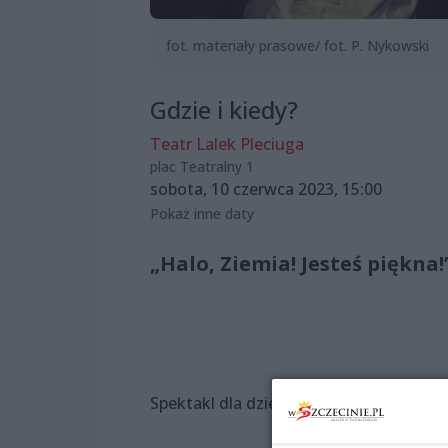
fot. materiały prasowe/ fot. P. Nykowski
Gdzie i kiedy?
Teatr Lalek Pleciuga
plac Teatralny 1
sobota, 10 czerwca 2023, 15:00
Pokaż inne daty
„Halo, Ziemia! Jesteś piękna!
Spektakl dla dzieci od 3. roku życia.