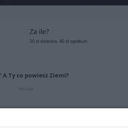
Za ile?
30 zł dziecko, 40 zł opiekun
” A Ty co powiesz Ziemi?