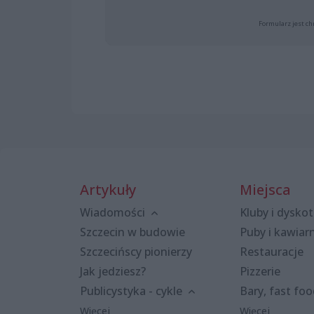
Formularz jest ch
Artykuły
Miejsca
Wiadomości
Kluby i dyskot
Szczecin w budowie
Puby i kawiar
Szczecińscy pionierzy
Restauracje
Jak jedziesz?
Pizzerie
Publicystyka - cykle
Bary, fast fo
Więcej
Więcej