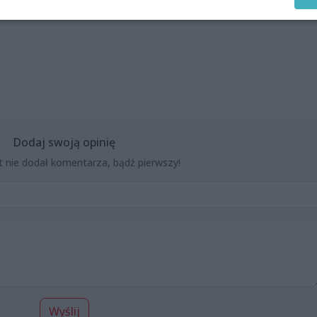
Dodaj swoją opinię
t nie dodał komentarza, bądź pierwszy!
Wyślij