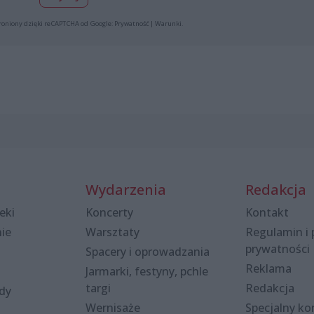
roniony dzięki reCAPTCHA od Google:
Prywatność
|
Warunki
.
Wydarzenia
Redakcja
eki
Koncerty
Kontakt
nie
Warsztaty
Regulamin i 
prywatności
Spacery i oprowadzania
Reklama
Jarmarki, festyny, pchle
targi
Redakcja
ody
Wernisaże
Specjalny kon