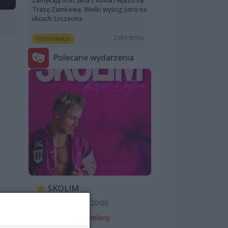
Zamykają m.in. Jana z Kolna i wjazd na
Trasę Zamkową. Wielki wyścig jutro na
ulicach Szczecina
2 dni temu
Komunikacja
Polecane wydarzenia
SKOLIM
7 sierpnia 2026, 20:00
Teatr Letni im. Heleny