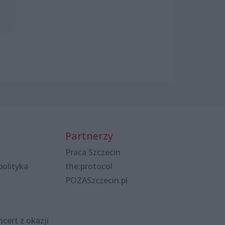
Partnerzy
Praca Szczecin
polityka
the:protocol
POZASzczecin.pl
cert z okazji