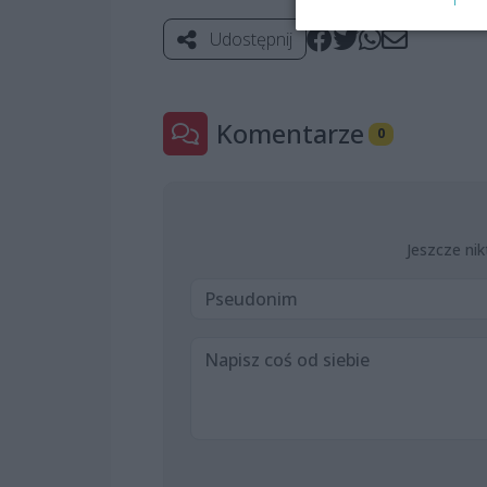
Udostępnij
Komentarze
0
Jeszcze nik