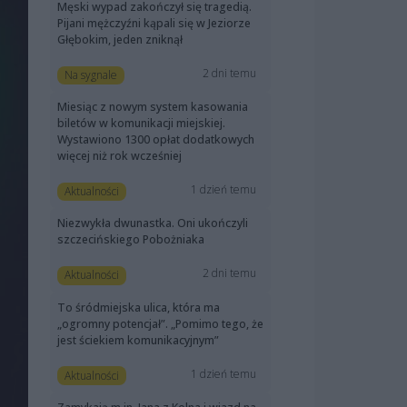
Męski wypad zakończył się tragedią.
Pijani mężczyźni kąpali się w Jeziorze
Głębokim, jeden zniknął
2 dni temu
Na sygnale
Miesiąc z nowym system kasowania
biletów w komunikacji miejskiej.
Wystawiono 1300 opłat dodatkowych
więcej niż rok wcześniej
1 dzień temu
Aktualności
Niezwykła dwunastka. Oni ukończyli
szczecińskiego Pobożniaka
2 dni temu
Aktualności
To śródmiejska ulica, która ma
„ogromny potencjał”. „Pomimo tego, że
jest ściekiem komunikacyjnym”
1 dzień temu
Aktualności