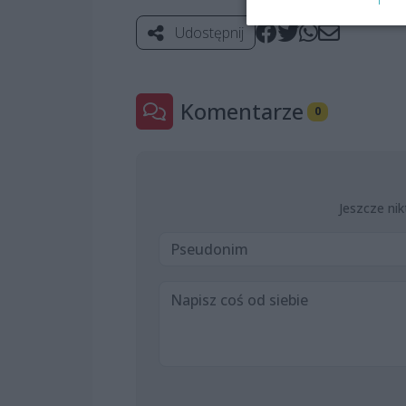
Udostępnij
Komentarze
0
Jeszcze nik