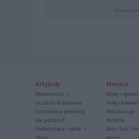
Formularz jest ch
Artykuły
Miejsca
Wiadomości
Kluby i dyskot
Szczecin w budowie
Puby i kawiar
Szczecińscy pionierzy
Restauracje
Jak jedziesz?
Pizzerie
Publicystyka - cykle
Bary, fast fo
Więcej
Więcej