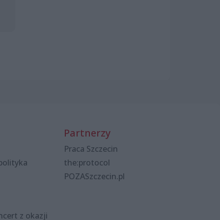
Partnerzy
Praca Szczecin
polityka
the:protocol
POZASzczecin.pl
cert z okazji