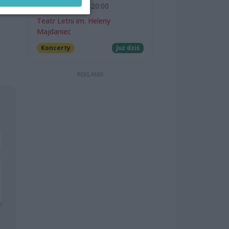
7 sierpnia 2026, 20:00
Teatr Letni im. Heleny
Majdaniec
Koncerty
Już dziś