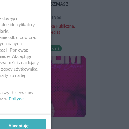
Lazarevej „MISZMASZ” |
wernisaż
a”.
7 sierpnia 2026, 18:00
 dostęp i
lne identyfikatory,
Miejska Biblioteka Publiczna,
iania
filia nr 54 (ProMedia)
e
anie odbiorców oraz
Wernisaże
nych danych
Darmowe
Już dziś
kacji. Ponieważ
ięcie „Akceptuję”.
ywatności znajdujący
ą zgody użytkownika,
 tylko na tej
 naszych serwisów
ch,
esz w
Polityce
SKOLIM
Akceptuję