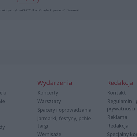
roniony dzięki reCAPTCHA od Google:
Prywatność
|
Warunki
.
Wydarzenia
Redakcja
eki
Koncerty
Kontakt
nie
Warsztaty
Regulamin i 
prywatności
Spacery i oprowadzania
Reklama
Jarmarki, festyny, pchle
targi
Redakcja
ody
Wernisaże
Specjalny kon