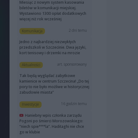
Miesiąc z nowym system kasowania
biletów w komunikacji miejskiej.
Wystawiono 1300 opłat dodatkowych
więcej niż rok wcześniej
2 dni temu
Komunikacja
Jedno z najbardziej niezwykłych
przedszkoli w Szczecinie. Dwa języki,
kort tenisowy i drzemki na mrozie
art. sponsorowany
Aktualności
Tak będą wyglądać zabytkowe
kamienice w centrum Szczecina! „Do tej
pory to nie było możliwe w historycznej
zabudowie miasta”
16 godzin temu
Inwestycje
Haniebny wpis członka zarządu
Pogoni po śmierci Morozowskiego:
“niech spie***la”. Haditaghi nie chce
go w klubie