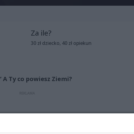
Za ile?
30 zł dziecko, 40 zł opiekun
” A Ty co powiesz Ziemi?