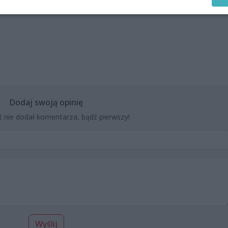
Dodaj swoją opinię
t nie dodał komentarza, bądź pierwszy!
Wyślij