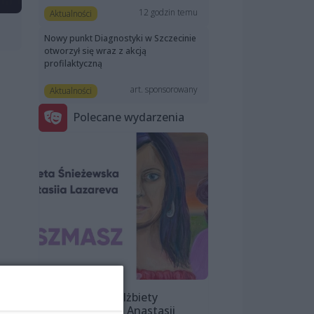
12 godzin temu
Aktualności
Nowy punkt Diagnostyki w Szczecinie
otworzył się wraz z akcją
profilaktyczną
art. sponsorowany
Aktualności
Polecane wydarzenia
Wystawa Elżbiety
Śnieżewskiej i Anastasii