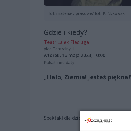
fot. materiały prasowe/ fot. P. Nykowski
Gdzie i kiedy?
Teatr Lalek Pleciuga
plac Teatralny 1
wtorek, 16 maja 2023, 10:00
Pokaż inne daty
„Halo, Ziemia! Jesteś piękna!
Spektakl dla dzieci od 3. roku życia.