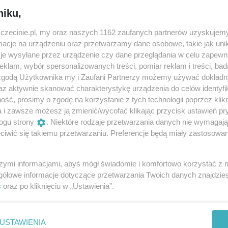
niku,
iłabym Ziemię i powiedziała jej: „Halo Ziemia!” Jesteś piękn
zczecinie.pl, my oraz naszych 1162 zaufanych partnerów uzyskujemy
cje na urządzeniu oraz przetwarzamy dane osobowe, takie jak unika
je wysyłane przez urządzenie czy dane przeglądania w celu zapewn
oże czasami bywa smutna? Może tak naprawdę wcale nie chc
klam, wybór spersonalizowanych treści, pomiar reklam i treści, bad
dno jest pewne: Ziemia potrzebuje Twojego przytulenia.
 zgodą Użytkownika my i Zaufani Partnerzy możemy używać dokład
az aktywnie skanować charakterystykę urządzenia do celów identyfi
ieć w kosmos, przeżyć nieziemską przygodę i przytulić Ziemię
ść, prosimy o zgodę na korzystanie z tych technologii poprzez klikn
a!”.
a i zawsze możesz ją zmienić/wycofać klikając przycisk ustawień pr
ogu strony
. Niektóre rodzaje przetwarzania danych nie wymagaj
zyli ze mną w tę teatralną podróż: Kai, Tomkowi, Elizie, a
iwić się takiemu przetwarzaniu. Preferencje będą miały zastosowania
arsztatach „Halo Ziemia!”.
szymi informacjami, abyś mógł świadomie i komfortowo korzystać z
si i Stasiowi, dla których, tak jak Ziemia dla nas wszystki
gółowe informacje dotyczące przetwarzania Twoich danych znajdzi
asami Ziemi!!!
s
oraz po kliknięciu w „Ustawienia”.
USTAWIENIA