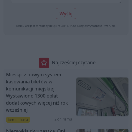
Wyślij
Formularz jest chroniony dzięki reCAPTCHA od Google:
Prywatność
|
Warunki
.
Najczęściej czytane
Miesiąc z nowym system
kasowania biletów w
komunikacji miejskiej.
Wystawiono 1300 opłat
dodatkowych więcej niż rok
wcześniej
2 dni temu
Komunikacja
Niezwykła dwunastka. Oni