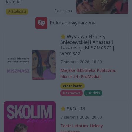
kolejki”
2 dni temu
Aktualności
Polecane wydarzenia
Wystawa Elżbiety
Śnieżewskiej i Anastasii
Lazarevej „MISZMASZ” |
wernisaż
7 sierpnia 2026, 18:00
Miejska Biblioteka Publiczna,
filia nr 54 (ProMedia)
Wernisaże
Darmowe
Już dziś
SKOLIM
7 sierpnia 2026, 20:00
Teatr Letni im. Heleny
Majdaniec