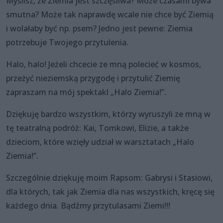
Myślisz, że Ziemia jest szczęśliwa? Może czasami bywa
smutna? Może tak naprawdę wcale nie chce być Ziemią
i wolałaby być np. psem? Jedno jest pewne: Ziemia
potrzebuje Twojego przytulenia.
Halo, halo! Jeżeli chcecie ze mną polecieć w kosmos,
przeżyć nieziemską przygodę i przytulić Ziemię
zapraszam na mój spektakl „Halo Ziemia!”.
Dziękuję bardzo wszystkim, którzy wyruszyli ze mną w
tę teatralną podróż: Kai, Tomkowi, Elizie, a także
dzieciom, które wzięły udział w warsztatach „Halo
Ziemia!”.
Szczególnie dziękuję moim Rapsom: Gabrysi i Stasiowi,
dla których, tak jak Ziemia dla nas wszystkich, kręcę się
każdego dnia. Bądźmy przytulasami Ziemi!!!