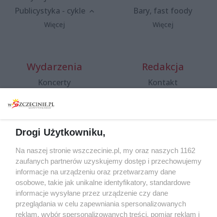
Publicystyka - cykle
Bary, fast foody
Więcej
Więcej
Wydarzenia
Redakcja
Koncerty
Kontakt
Warsztaty
Regulamin i polityka
prywatności
Spacery i oprowadzania
Reklama
Jarmarki, festyny, pchle
Drogi Użytkowniku,
targi
Redakcja
Wernisaże
Specjalny koncert z okazji
Na naszej stronie wszczecinie.pl, my oraz naszych 1162
20. urodzin portalu
zaufanych partnerów uzyskujemy dostęp i przechowujemy
Więcej
wSzczecinie.pl
informacje na urządzeniu oraz przetwarzamy dane
osobowe, takie jak unikalne identyfikatory, standardowe
Regulamin konkursów
informacje wysyłane przez urządzenie czy dane
śniadaniówka "Hej
przeglądania w celu zapewniania spersonalizowanych
Szczecin! Jest piątek!"
reklam, wybór spersonalizowanych treści, pomiar reklam i