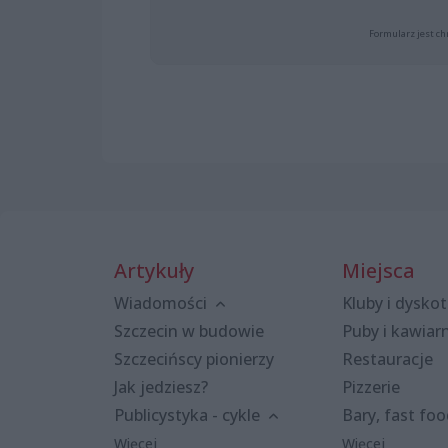
Formularz jest ch
Artykuły
Miejsca
Wiadomości
Kluby i dyskot
Szczecin w budowie
Puby i kawiar
Szczecińscy pionierzy
Restauracje
Jak jedziesz?
Pizzerie
Publicystyka - cykle
Bary, fast fo
Więcej
Więcej