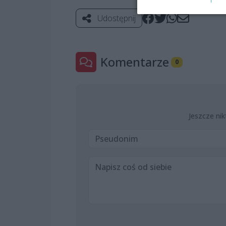
Udostępnij
Komentarze
0
Jeszcze nik