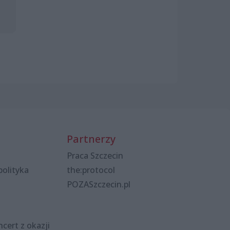
Partnerzy
Praca Szczecin
polityka
the:protocol
POZASzczecin.pl
cert z okazji