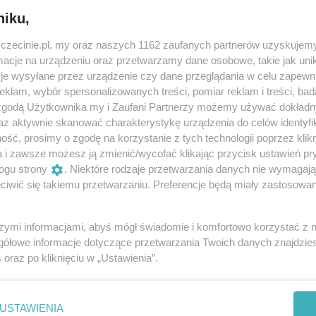
niku,
iłabym Ziemię i powiedziała jej: „Halo Ziemia!” Jesteś piękn
zczecinie.pl, my oraz naszych 1162 zaufanych partnerów uzyskujemy
cje na urządzeniu oraz przetwarzamy dane osobowe, takie jak unika
je wysyłane przez urządzenie czy dane przeglądania w celu zapewn
oże czasami bywa smutna? Może tak naprawdę wcale nie chc
klam, wybór spersonalizowanych treści, pomiar reklam i treści, bad
dno jest pewne: Ziemia potrzebuje Twojego przytulenia.
 zgodą Użytkownika my i Zaufani Partnerzy możemy używać dokład
az aktywnie skanować charakterystykę urządzenia do celów identyfi
ieć w kosmos, przeżyć nieziemską przygodę i przytulić Ziemię
ść, prosimy o zgodę na korzystanie z tych technologii poprzez klikn
a!”.
a i zawsze możesz ją zmienić/wycofać klikając przycisk ustawień pr
ogu strony
. Niektóre rodzaje przetwarzania danych nie wymagaj
zyli ze mną w tę teatralną podróż: Kai, Tomkowi, Elizie, a
iwić się takiemu przetwarzaniu. Preferencje będą miały zastosowania
arsztatach „Halo Ziemia!”.
szymi informacjami, abyś mógł świadomie i komfortowo korzystać z
si i Stasiowi, dla których, tak jak Ziemia dla nas wszystki
gółowe informacje dotyczące przetwarzania Twoich danych znajdzi
asami Ziemi!!!
s
oraz po kliknięciu w „Ustawienia”.
USTAWIENIA