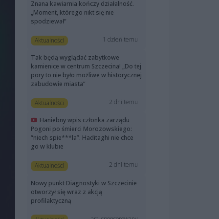
Znana kawiarnia kończy działalność.
„Moment, którego nikt się nie
spodziewał”
1 dzień temu
Aktualności
Tak będą wyglądać zabytkowe
kamienice w centrum Szczecina! „Do tej
pory to nie było możliwe w historycznej
zabudowie miasta”
2 dni temu
Aktualności
Haniebny wpis członka zarządu
Pogoni po śmierci Morozowskiego:
“niech spie***la”. Haditaghi nie chce
go w klubie
2 dni temu
Aktualności
Nowy punkt Diagnostyki w Szczecinie
otworzył się wraz z akcją
profilaktyczną
art. sponsorowany