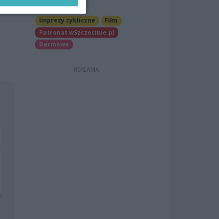
Szczecinie
Imprezy cykliczne
Film
Patronat wSzczecinie.pl
Darmowe