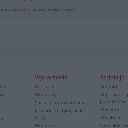
roniony dzięki reCAPTCHA od Google:
Prywatność
|
Warunki
.
Wydarzenia
Redakcja
eki
Koncerty
Kontakt
nie
Warsztaty
Regulamin i 
prywatności
Spacery i oprowadzania
Reklama
Jarmarki, festyny, pchle
targi
Redakcja
ody
Wernisaże
Specjalny kon