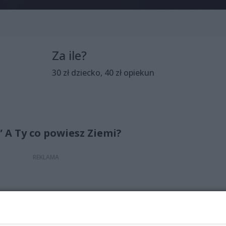
Za ile?
30 zł dziecko, 40 zł opiekun
” A Ty co powiesz Ziemi?