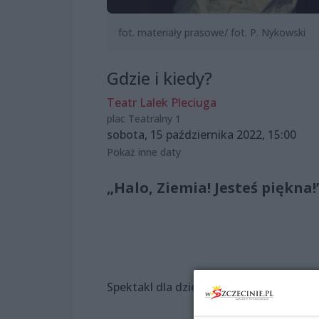
fot. materiały prasowe/ fot. P. Nykowski
Gdzie i kiedy?
Teatr Lalek Pleciuga
plac Teatralny 1
sobota, 15 października 2022, 15:00
Pokaż inne daty
„Halo, Ziemia! Jesteś piękna!
Spektakl dla dzieci od 3. roku życia.