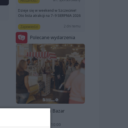
Aktualności
Dzieje się w weekend w Szczecinie!
Oto lista atrakcji na 7–9 SIERPNIA 2026
2 dni temu
Zapowiedzi
Polecane wydarzenia
Szczeciński Bazar
Smakoszy
9 sierpnia 2026, 10:00