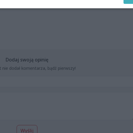
Dodaj swoją opinię
t nie dodał komentarza, bądź pierwszy!
Wyślij