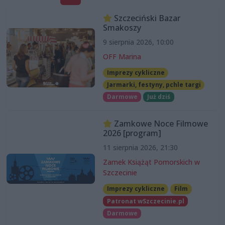
Szczeciński Bazar
Smakoszy
9 sierpnia 2026, 10:00
OFF Marina
Imprezy cykliczne
Jarmarki, festyny, pchle targi
Darmowe
Już dziś
Zamkowe Noce Filmowe
2026 [program]
11 sierpnia 2026, 21:30
Zamek Książąt Pomorskich w
Szczecinie
Imprezy cykliczne
Film
Patronat wSzczecinie.pl
Darmowe