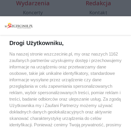
Wydarzenia
Redakcja
Koncerty
Kontakt
Warsztaty
Regulamin i polityka
prywatności
Spacery i oprowadzania
Reklama
Jarmarki, festyny, pchle
Drogi Użytkowniku,
targi
Redakcja
Wernisaże
Specjalny koncert z okazji
Na naszej stronie wszczecinie.pl, my oraz naszych 1162
20. urodzin portalu
zaufanych partnerów uzyskujemy dostęp i przechowujemy
Więcej
wSzczecinie.pl
informacje na urządzeniu oraz przetwarzamy dane
osobowe, takie jak unikalne identyfikatory, standardowe
Regulamin konkursów
informacje wysyłane przez urządzenie czy dane
śniadaniówka "Hej
przeglądania w celu zapewniania spersonalizowanych
Szczecin! Jest piątek!"
reklam, wybór spersonalizowanych treści, pomiar reklam i
treści, badanie odbiorców oraz ulepszanie usług. Za zgodą
Użytkownika my i Zaufani Partnerzy możemy używać
dokładnych danych geolokalizacyjnych oraz aktywnie
Partnerzy
skanować charakterystykę urządzenia do celów
Praca Szczecin
identyfikacji. Ponieważ cenimy Twoją prywatność, prosimy
o zgodę na korzystanie z tych technologii poprzez