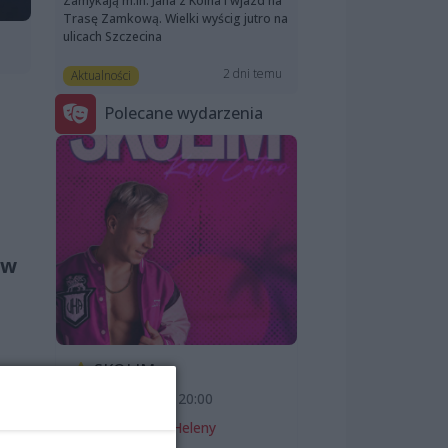
Zamykają m.in. Jana z Kolna i wjazd na
Trasę Zamkową. Wielki wyścig jutro na
ulicach Szczecina
2 dni temu
Aktualności
Polecane wydarzenia
 w
SKOLIM
dzi
7 sierpnia 2026, 20:00
go
Teatr Letni im. Heleny