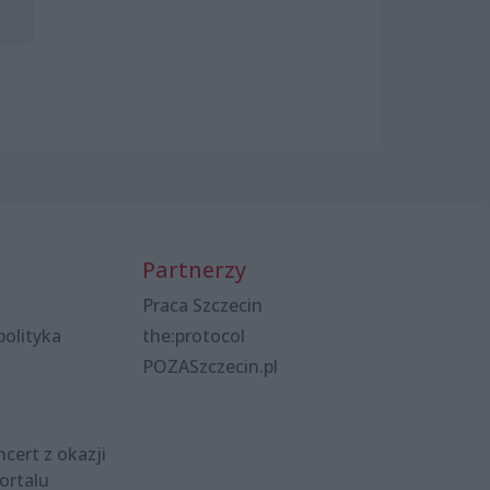
Partnerzy
Praca Szczecin
polityka
the:protocol
POZASzczecin.pl
cert z okazji
ortalu