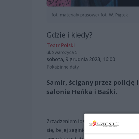
fot. materiały prasowe/ fot. W. Piątek
Gdzie i kiedy?
Teatr Polski
ul. Swarożyca 5
sobota, 9 grudnia 2023, 16:00
Pokaż inne daty
Samir, ścigany przez policję
salonie Heńka i Baśki.
Zrządzeniem losu para emerytów ma w m
się, że jej zaginiony syn kiedyś jeszcz
związku i ostatecznie, dzięki młodemu 