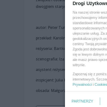
Drogi Użytkow
dwojgiem starych ludzi.
Na naszej stronie ws
przechowujemy informa
standardowe informac
autor: Peter Turrini
spersonalizowanych re
ulepszanie usług. Za
przekład: Karolina Bikont
geolokalizacyjnych or
cenimy Twoją prywatno
reżyseria: Bartłomiej Wyszomirski
Zgoda jest dobrowoln
się w lewym dolnym r
scenografia: Iza Toroniewicz
ale masz prawo sprzec
witrynie.
asystent reżysera: Małgorzata Chryc-Fil
Zapoznaj się z poniż
internetowych. Szcze
inspicjent: Julia Karol
Prywatności
i
Cookie
obsada: Małgorzata Chryc-Filary, Zbigni
PARTNERZY