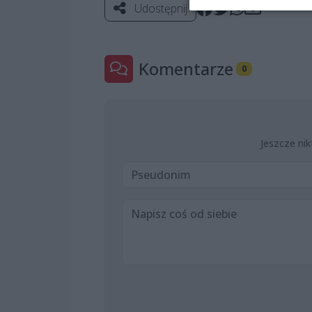
Udostępnij
Komentarze
0
Jeszcze nik