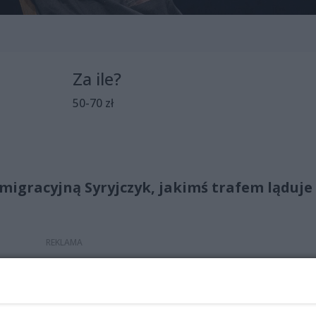
Za ile?
50-70 zł
 imigracyjną Syryjczyk, jakimś trafem ląduje
ieszkaniu pokój gościnny – od lat stoi pusty, bo Baśka łu
e wróci. Pojawienie się Samira wprowadza ruch do skostniałe
chłopakowi, odradza się uczucie i zainteresowanie między