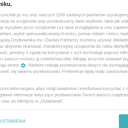
niku,
zczecinie.pl, my oraz naszych 1160 zaufanych partnerów uzyskujemy
cje na urządzeniu oraz przetwarzamy dane osobowe, takie jak unika
je wysyłane przez urządzenie czy dane przeglądania w celu zapewn
klam, wybór spersonalizowanych treści, pomiar reklam i treści, bad
 zgodą Użytkownika my i Zaufani Partnerzy możemy używać dokład
az aktywnie skanować charakterystykę urządzenia do celów identyfi
ść, prosimy o zgodę na korzystanie z tych technologii poprzez klikn
a i zawsze możesz ją zmienić/wycofać klikając przycisk ustawień pr
ogu strony
. Niektóre rodzaje przetwarzania danych nie wymagaj
iwić się takiemu przetwarzaniu. Preferencje będą miały zastosowania
ary
szymi informacjami, abyś mógł świadomie i komfortowo korzystać z
gółowe informacje dotyczące przetwarzania Twoich danych znajdzi
s
oraz po kliknięciu w „Ustawienia”.
ew Filary, Karol Olszewski
USTAWIENIA