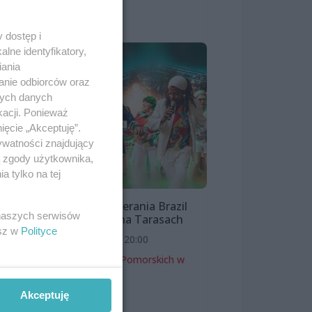
Majdaniec
Koncerty
 dostęp i
lne identyfikatory,
iania
anie odbiorców oraz
nych danych
kacji. Ponieważ
ięcie „Akceptuję”.
ywatności znajdujący
ą zgody użytkownika,
 tylko na tej
Bloco Pomerania Brazil
 naszych serwisów
Show | Lato na Tarasach
esz w
Polityce
7 sierpnia 2026, 20:00
Zamek Książąt Pomorskich w
Szczecinie
Akceptuję
Koncerty