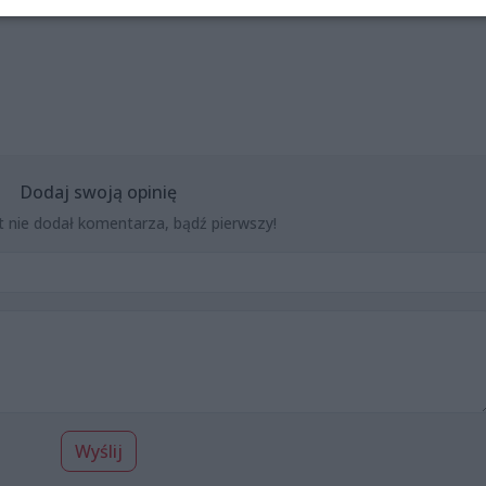
Dodaj swoją opinię
t nie dodał komentarza, bądź pierwszy!
Wyślij