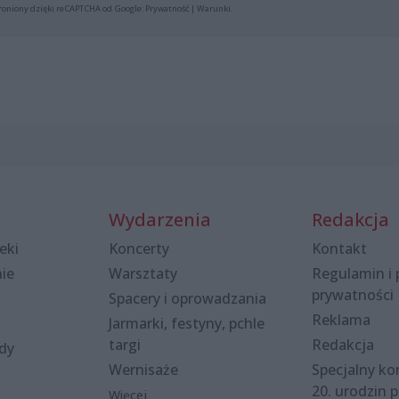
roniony dzięki reCAPTCHA od Google:
Prywatność
|
Warunki
.
Wydarzenia
Redakcja
eki
Koncerty
Kontakt
nie
Warsztaty
Regulamin i 
prywatności
Spacery i oprowadzania
Reklama
Jarmarki, festyny, pchle
targi
Redakcja
ody
Wernisaże
Specjalny kon
20. urodzin p
Więcej