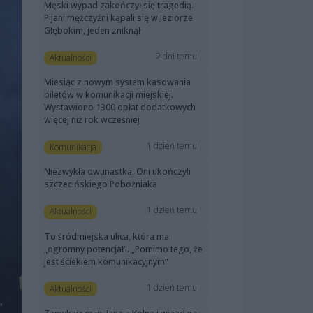
Męski wypad zakończył się tragedią.
Pijani mężczyźni kąpali się w Jeziorze
Głębokim, jeden zniknął
2 dni temu
Aktualności
Miesiąc z nowym system kasowania
biletów w komunikacji miejskiej.
Wystawiono 1300 opłat dodatkowych
więcej niż rok wcześniej
1 dzień temu
Komunikacja
Niezwykła dwunastka. Oni ukończyli
szczecińskiego Pobożniaka
1 dzień temu
Aktualności
To śródmiejska ulica, która ma
„ogromny potencjał”. „Pomimo tego, że
jest ściekiem komunikacyjnym”
1 dzień temu
Aktualności