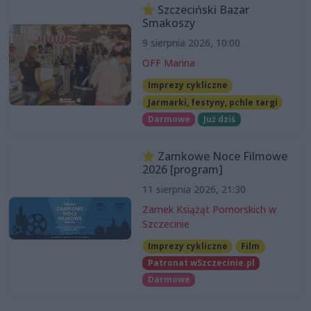
Szczeciński Bazar
Smakoszy
9 sierpnia 2026, 10:00
OFF Marina
Imprezy cykliczne
Jarmarki, festyny, pchle targi
Darmowe
Już dziś
Zamkowe Noce Filmowe
2026 [program]
11 sierpnia 2026, 21:30
Zamek Książąt Pomorskich w
Szczecinie
Imprezy cykliczne
Film
Patronat wSzczecinie.pl
Darmowe