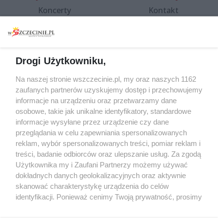
Koncerty
Kontakt
Warsztaty
Regulamin i polityka
prywatności
Spacery i oprowadzania
Reklama
Jarmarki, festyny, pchle
Drogi Użytkowniku,
targi
Redakcja
Wernisaże
Specjalny koncert z okazji
Na naszej stronie wszczecinie.pl, my oraz naszych 1162
20. urodzin portalu
zaufanych partnerów uzyskujemy dostęp i przechowujemy
Więcej
wSzczecinie.pl
informacje na urządzeniu oraz przetwarzamy dane
osobowe, takie jak unikalne identyfikatory, standardowe
Regulamin konkursów
informacje wysyłane przez urządzenie czy dane
śniadaniówka "Hej
przeglądania w celu zapewniania spersonalizowanych
Szczecin! Jest piątek!"
reklam, wybór spersonalizowanych treści, pomiar reklam i
treści, badanie odbiorców oraz ulepszanie usług. Za zgodą
Użytkownika my i Zaufani Partnerzy możemy używać
dokładnych danych geolokalizacyjnych oraz aktywnie
Partnerzy
skanować charakterystykę urządzenia do celów
Praca Szczecin
identyfikacji. Ponieważ cenimy Twoją prywatność, prosimy
o zgodę na korzystanie z tych technologii poprzez
the:protocol
kliknięcie „Akceptuję”. Zgoda jest dobrowolna i zawsze