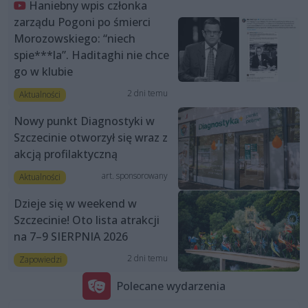
Haniebny wpis członka
zarządu Pogoni po śmierci
Morozowskiego: “niech
spie***la”. Haditaghi nie chce
go w klubie
2 dni temu
Aktualności
Nowy punkt Diagnostyki w
Szczecinie otworzył się wraz z
akcją profilaktyczną
art. sponsorowany
Aktualności
Dzieje się w weekend w
Szczecinie! Oto lista atrakcji
na 7–9 SIERPNIA 2026
2 dni temu
Zapowiedzi
Polecane wydarzenia