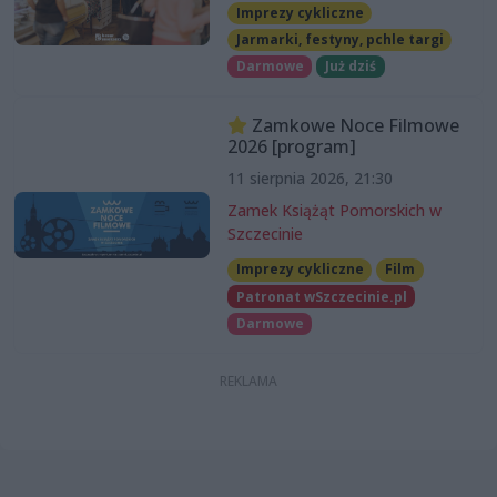
Imprezy cykliczne
Jarmarki, festyny, pchle targi
Darmowe
Już dziś
Zamkowe Noce Filmowe
2026 [program]
11 sierpnia 2026, 21:30
Zamek Książąt Pomorskich w
Szczecinie
Imprezy cykliczne
Film
Patronat wSzczecinie.pl
Darmowe