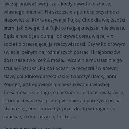
Jak zaplanować swój czas, kiedy nawet nie zna się
własnego imienia? Na szczęście z pomocą przychodzi
plażowiczka, która nazywa ją Fujką. Choć dla większości
brzmi jak obelga, dla Fujki to najpiękniejsze imię świata.
Będzie nosić je z dumą i odkrywać coraz więcej – o
sobie i o otaczającej ją rzeczywistości. Czy w kolorowym
świecie, pełnym najróżniejszych postaci i krajobrazów
dostrzeże swój cel? A może… wcale nie musi usilnie go
szukać? Sztuka „Fujka i ocean” w reżyserii światowej
sławy południowoafrykańskiej twórczyni lalek, Janni
Younge, jest opowieścią o poszukiwaniu własnej
tożsamości i sile tego, co nieznane. Jest pochwałą życia,
które jest wartością samą w sobie, a uporczywa próba
stania się „kimś” może być przeszkodą w magicznej
zabawie, która toczy się tu i teraz.