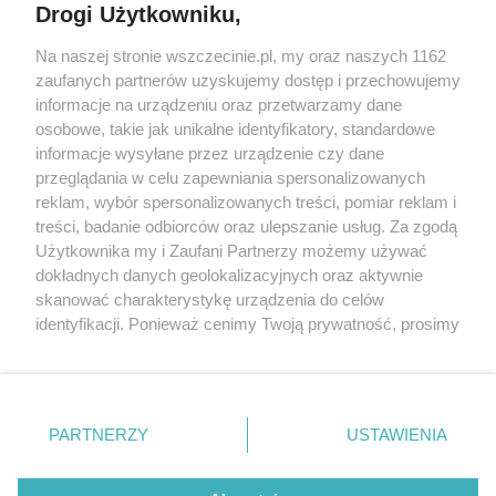
Drogi Użytkowniku,
targi
Redakcja
Wernisaże
Specjalny koncert z okazji
Na naszej stronie wszczecinie.pl, my oraz naszych 1162
20. urodzin portalu
zaufanych partnerów uzyskujemy dostęp i przechowujemy
Więcej
wSzczecinie.pl
informacje na urządzeniu oraz przetwarzamy dane
osobowe, takie jak unikalne identyfikatory, standardowe
Regulamin konkursów
informacje wysyłane przez urządzenie czy dane
śniadaniówka "Hej
przeglądania w celu zapewniania spersonalizowanych
Szczecin! Jest piątek!"
reklam, wybór spersonalizowanych treści, pomiar reklam i
treści, badanie odbiorców oraz ulepszanie usług. Za zgodą
Użytkownika my i Zaufani Partnerzy możemy używać
dokładnych danych geolokalizacyjnych oraz aktywnie
Partnerzy
skanować charakterystykę urządzenia do celów
Praca Szczecin
identyfikacji. Ponieważ cenimy Twoją prywatność, prosimy
o zgodę na korzystanie z tych technologii poprzez
the:protocol
kliknięcie „Akceptuję”. Zgoda jest dobrowolna i zawsze
POZASzczecin.pl
możesz ją zmienić/wycofać klikając przycisk ustawień
prywatności znajdujący się w lewym dolnym rogu strony
PARTNERZY
USTAWIENIA
. Niektóre rodzaje przetwarzania danych nie wymagają
zgody użytkownika, ale masz prawo sprzeciwić się
© 2026 wSzczecinie.pl
takiemu przetwarzaniu. Preferencje będą miały