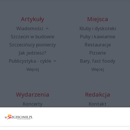
Artykuły
Miejsca
Wiadomości
Kluby i dyskoteki
Szczecin w budowie
Puby i kawiarnie
Szczecińscy pionierzy
Restauracje
Jak jedziesz?
Pizzerie
Publicystyka - cykle
Bary, fast foody
Więcej
Więcej
Wydarzenia
Redakcja
Koncerty
Kontakt
Warsztaty
Regulamin i polityka
prywatności
Spacery i oprowadzania
Reklama
Jarmarki, festyny, pchle