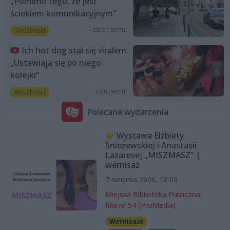
„Pomimo tego, że jest
ściekiem komunikacyjnym”
1 dzień temu
Aktualności
Ich hot dog stał się viralem.
„Ustawiają się po niego
kolejki”
2 dni temu
Aktualności
Polecane wydarzenia
Wystawa Elżbiety
Śnieżewskiej i Anastasii
Lazarevej „MISZMASZ” |
wernisaż
7 sierpnia 2026, 18:00
Miejska Biblioteka Publiczna,
filia nr 54 (ProMedia)
Wernisaże