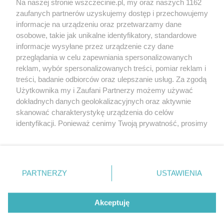
Na naszej stronie wszczecinie.pl, my oraz naszych 1162
20. urodzin portalu
zaufanych partnerów uzyskujemy dostęp i przechowujemy
Więcej
wSzczecinie.pl
informacje na urządzeniu oraz przetwarzamy dane
osobowe, takie jak unikalne identyfikatory, standardowe
Regulamin konkursów
informacje wysyłane przez urządzenie czy dane
śniadaniówka "Hej
przeglądania w celu zapewniania spersonalizowanych
Szczecin! Jest piątek!"
reklam, wybór spersonalizowanych treści, pomiar reklam i
treści, badanie odbiorców oraz ulepszanie usług. Za zgodą
Użytkownika my i Zaufani Partnerzy możemy używać
dokładnych danych geolokalizacyjnych oraz aktywnie
Partnerzy
skanować charakterystykę urządzenia do celów
Praca Szczecin
identyfikacji. Ponieważ cenimy Twoją prywatność, prosimy
o zgodę na korzystanie z tych technologii poprzez
the:protocol
kliknięcie „Akceptuję”. Zgoda jest dobrowolna i zawsze
POZASzczecin.pl
możesz ją zmienić/wycofać klikając przycisk ustawień
prywatności znajdujący się w lewym dolnym rogu strony
PARTNERZY
USTAWIENIA
. Niektóre rodzaje przetwarzania danych nie wymagają
zgody użytkownika, ale masz prawo sprzeciwić się
© 2026 wSzczecinie.pl
takiemu przetwarzaniu. Preferencje będą miały
Akceptuję
Created by GOD
zastosowania tylko na tej witrynie.