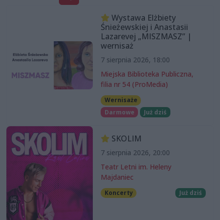
Wystawa Elżbiety
Śnieżewskiej i Anastasii
Lazarevej „MISZMASZ” |
wernisaż
7 sierpnia 2026, 18:00
Miejska Biblioteka Publiczna,
filia nr 54 (ProMedia)
Wernisaże
Darmowe
Już dziś
SKOLIM
7 sierpnia 2026, 20:00
Teatr Letni im. Heleny
Majdaniec
Koncerty
Już dziś