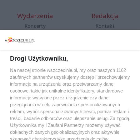
Wydarzenia
Redakcja
Koncerty
Kontakt
Warsztaty
Regulamin i polityka
prywatności
Spacery i oprowadzania
Reklama
Jarmarki, festyny, pchle
Drogi Użytkowniku,
targi
Redakcja
Wernisaże
Specjalny koncert z okazji
Na naszej stronie wszczecinie.pl, my oraz naszych 1162
20. urodzin portalu
zaufanych partnerów uzyskujemy dostęp i przechowujemy
Więcej
wSzczecinie.pl
informacje na urządzeniu oraz przetwarzamy dane
osobowe, takie jak unikalne identyfikatory, standardowe
Regulamin konkursów
informacje wysyłane przez urządzenie czy dane
śniadaniówka "Hej
przeglądania w celu zapewniania spersonalizowanych
Szczecin! Jest piątek!"
reklam, wybór spersonalizowanych treści, pomiar reklam i
treści, badanie odbiorców oraz ulepszanie usług. Za zgodą
Użytkownika my i Zaufani Partnerzy możemy używać
dokładnych danych geolokalizacyjnych oraz aktywnie
Partnerzy
skanować charakterystykę urządzenia do celów