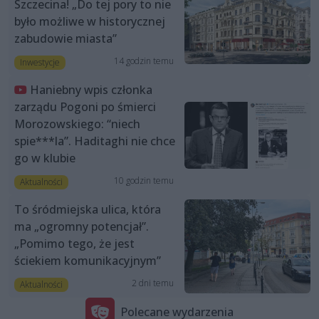
Szczecina! „Do tej pory to nie
było możliwe w historycznej
zabudowie miasta”
14 godzin temu
Inwestycje
Haniebny wpis członka
zarządu Pogoni po śmierci
Morozowskiego: “niech
spie***la”. Haditaghi nie chce
go w klubie
10 godzin temu
Aktualności
To śródmiejska ulica, która
ma „ogromny potencjał”.
„Pomimo tego, że jest
ściekiem komunikacyjnym”
2 dni temu
Aktualności
Polecane wydarzenia