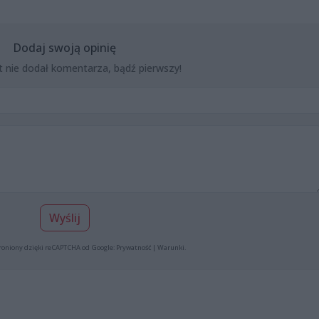
Dodaj swoją opinię
t nie dodał komentarza, bądź pierwszy!
Wyślij
roniony dzięki reCAPTCHA od Google:
Prywatność
|
Warunki
.