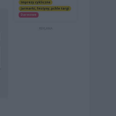
Imprezy cykliczne
Jarmarki, festyny, pchle targi
Darmowe