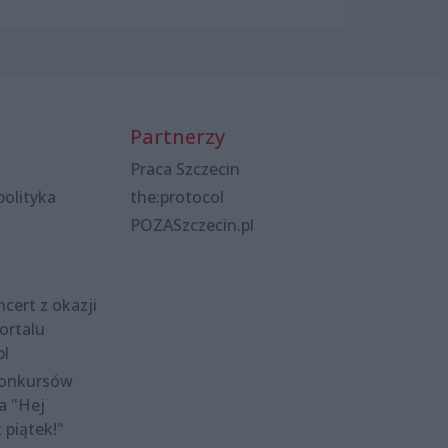
Partnerzy
Praca Szczecin
polityka
the:protocol
POZASzczecin.pl
cert z okazji
ortalu
pl
konkursów
a "Hej
t piątek!"