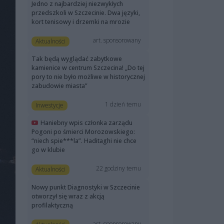
Jedno z najbardziej niezwykłych
przedszkoli w Szczecinie. Dwa języki,
kort tenisowy i drzemki na mrozie
art. sponsorowany
Aktualności
Tak będą wyglądać zabytkowe
kamienice w centrum Szczecina! „Do tej
pory to nie było możliwe w historycznej
zabudowie miasta”
1 dzień temu
Inwestycje
Haniebny wpis członka zarządu
Pogoni po śmierci Morozowskiego:
“niech spie***la”. Haditaghi nie chce
go w klubie
22 godziny temu
Aktualności
Nowy punkt Diagnostyki w Szczecinie
otworzył się wraz z akcją
profilaktyczną
art. sponsorowany