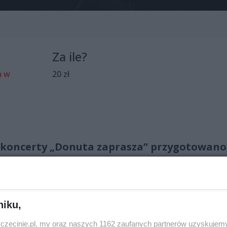
Za ile?
a w
20 zł
 koncerty „Donuta zaprasza” przygotowano
jak i seniorach. W wybrane poniedziałkowe
 ich do sali kameralnej, aby wspólnie
ej na żywo przez szczecińskich
niku,
zczecinie.pl, my oraz naszych 1162 zaufanych partnerów uzyskujemy