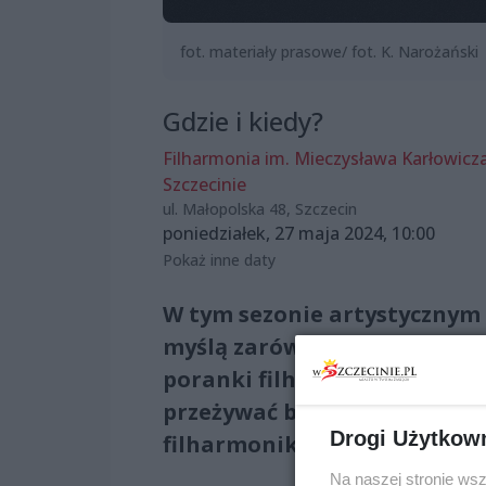
fot. materiały prasowe/ fot. K. Narożański
Gdzie i kiedy?
Filharmonia im. Mieczysława Karłowicz
Szczecinie
ul. Małopolska 48, Szczecin
poniedziałek, 27 maja 2024, 10:00
Pokaż inne daty
W tym sezonie artystycznym
myślą zarówno o dzieciach, 
poranki filharmonia zaprasza
przeżywać barwy muzyki gran
Drogi Użytkow
filharmoników.
Na naszej stronie ws