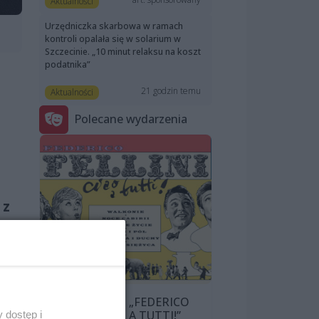
Aktualności
Urzędniczka skarbowa w ramach
kontroli opalała się w solarium w
Szczecinie. „10 minut relaksu na koszt
podatnika”
21 godzin temu
Aktualności
Polecane wydarzenia
 z
PRZEGLĄD „FEDERICO
FELLINI: CIAO A TUTTI!”
 dostęp i