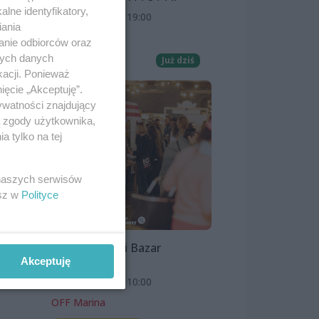
lne identyfikatory,
8 sierpnia 2026, 19:00
iania
Kino Pionier
ie
anie odbiorców oraz
nych danych
stko
Film
Już dziś
kacji. Ponieważ
ięcie „Akceptuję”.
ywatności znajdujący
ą zgody użytkownika,
 tylko na tej
,
 naszych serwisów
esz w
Polityce
Szczeciński Bazar
Smakoszy
Akceptuję
9 sierpnia 2026, 10:00
OFF Marina