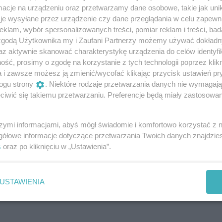
cje na urządzeniu oraz przetwarzamy dane osobowe, takie jak unika
je wysyłane przez urządzenie czy dane przeglądania w celu zapewn
lubianą zarówno przez młodszych, jak i starszych, odkrywan
klam, wybór spersonalizowanych treści, pomiar reklam i treści, bad
 zgodą Użytkownika my i Zaufani Partnerzy możemy używać dokład
ostki i wiedza, które przemycają nasi prowadzący – wszy
az aktywnie skanować charakterystykę urządzenia do celów identyfi
potkania nabierają wyjątkowego charakteru i na długo
ść, prosimy o zgodę na korzystanie z tych technologii poprzez klikn
a i zawsze możesz ją zmienić/wycofać klikając przycisk ustawień pr
ogu strony
. Niektóre rodzaje przetwarzania danych nie wymagaj
rasza” otwieramy szeroko nasze drzwi nie tylko dla
iwić się takiemu przetwarzaniu. Preferencje będą miały zastosowania
 ale także dla indywidualnych gości. Z babcią i dziadkiem, z
szyscy razem, by wymienić się doświadczeniami i emocjami
szymi informacjami, abyś mógł świadomie i komfortowo korzystać z
i do tego, by pozytywnie rozpocząć tydzień!
gółowe informacje dotyczące przetwarzania Twoich danych znajdzi
s
oraz po kliknięciu w „Ustawienia”.
USTAWIENIA