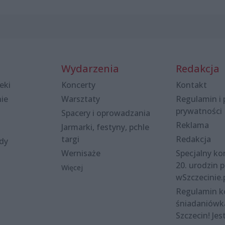
Wydarzenia
Redakcja
eki
Koncerty
Kontakt
nie
Warsztaty
Regulamin i 
prywatności
Spacery i oprowadzania
Reklama
Jarmarki, festyny, pchle
targi
Redakcja
ody
Wernisaże
Specjalny kon
20. urodzin p
Więcej
wSzczecinie.
Regulamin 
śniadaniówk
Szczecin! Jes