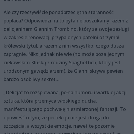
Ale czy rzeczywiście ponadprzeciętna staranność
popłaca? Odpowiedzi na to pytanie poszukamy razem z
delicjaninem Giannim Trombino, który za swoje zasługi
w zakresie renowacji przypalonych patelni otrzymał
królewski tytuł, a razem z nim wszystko, czego dusza
zapragnie. Nikt jednak nie wie (no może poza jednym
ciekawskim Kluską z rodziny Spaghettich, który jest
urodzonym gawędziarzem), że Gianni skrywa pewien
bardzo osobliwy sekret…
„Delicja” to rozśpiewana, pełna humoru i wartkiej akcji
sztuka, która przemyca włoskiego ducha,
manifestującego pochwałę niezmierzonej fantazji. To
opowieść o tym, że perfekcja nie jest drogą do
szczęścia, a wszystkie emocje, nawet te pozornie