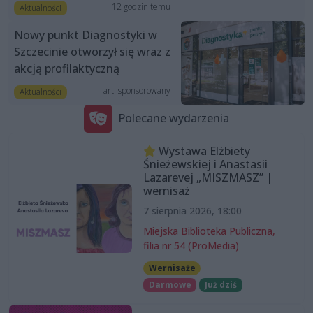
12 godzin temu
Aktualności
Nowy punkt Diagnostyki w
Szczecinie otworzył się wraz z
akcją profilaktyczną
art. sponsorowany
Aktualności
Polecane wydarzenia
Wystawa Elżbiety
Śnieżewskiej i Anastasii
Lazarevej „MISZMASZ” |
wernisaż
7 sierpnia 2026, 18:00
Miejska Biblioteka Publiczna,
filia nr 54 (ProMedia)
Wernisaże
Darmowe
Już dziś