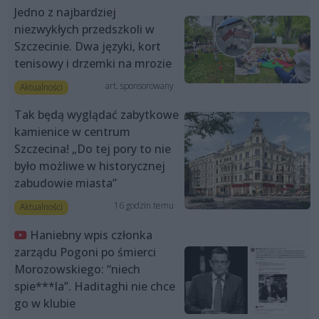
Jedno z najbardziej
niezwykłych przedszkoli w
Szczecinie. Dwa języki, kort
tenisowy i drzemki na mrozie
art. sponsorowany
Aktualności
Tak będą wyglądać zabytkowe
kamienice w centrum
Szczecina! „Do tej pory to nie
było możliwe w historycznej
zabudowie miasta”
16 godzin temu
Aktualności
Haniebny wpis członka
zarządu Pogoni po śmierci
Morozowskiego: “niech
spie***la”. Haditaghi nie chce
go w klubie