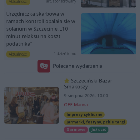
art. sponsorowany
Aktualności
Urzędniczka skarbowa w
ramach kontroli opalała się w
solarium w Szczecinie. „10
minut relaksu na koszt
podatnika”
1 dzień temu
Aktualności
Polecane wydarzenia
Szczeciński Bazar
Smakoszy
9 sierpnia 2026, 10:00
OFF Marina
Imprezy cykliczne
Jarmarki, festyny, pchle targi
Darmowe
Już dziś