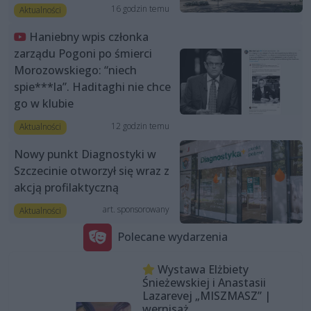
16 godzin temu
Aktualności
Haniebny wpis członka
zarządu Pogoni po śmierci
Morozowskiego: “niech
spie***la”. Haditaghi nie chce
go w klubie
12 godzin temu
Aktualności
Nowy punkt Diagnostyki w
Szczecinie otworzył się wraz z
akcją profilaktyczną
art. sponsorowany
Aktualności
Polecane wydarzenia
Wystawa Elżbiety
Śnieżewskiej i Anastasii
Lazarevej „MISZMASZ” |
wernisaż