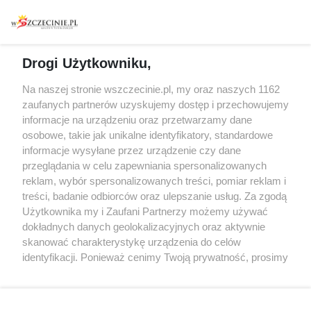
Warsztaty
Regulamin i polityka
prywatności
Spacery i oprowadzania
Reklama
Jarmarki, festyny, pchle
Drogi Użytkowniku,
targi
Redakcja
Wernisaże
Specjalny koncert z okazji
Na naszej stronie wszczecinie.pl, my oraz naszych 1162
20. urodzin portalu
zaufanych partnerów uzyskujemy dostęp i przechowujemy
Więcej
wSzczecinie.pl
informacje na urządzeniu oraz przetwarzamy dane
osobowe, takie jak unikalne identyfikatory, standardowe
Regulamin konkursów
informacje wysyłane przez urządzenie czy dane
śniadaniówka "Hej
przeglądania w celu zapewniania spersonalizowanych
Szczecin! Jest piątek!"
reklam, wybór spersonalizowanych treści, pomiar reklam i
treści, badanie odbiorców oraz ulepszanie usług. Za zgodą
Użytkownika my i Zaufani Partnerzy możemy używać
dokładnych danych geolokalizacyjnych oraz aktywnie
Partnerzy
skanować charakterystykę urządzenia do celów
Praca Szczecin
identyfikacji. Ponieważ cenimy Twoją prywatność, prosimy
o zgodę na korzystanie z tych technologii poprzez
the:protocol
kliknięcie „Akceptuję”. Zgoda jest dobrowolna i zawsze
POZASzczecin.pl
możesz ją zmienić/wycofać klikając przycisk ustawień