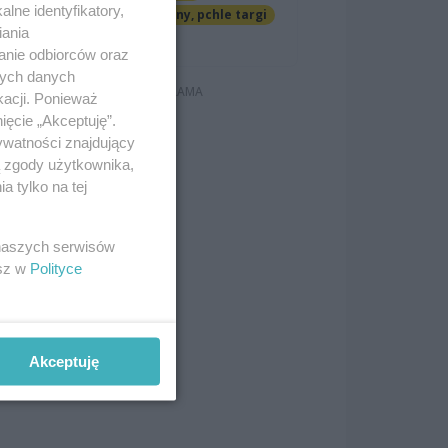
lne identyfikatory,
Jarmarki, festyny, pchle targi
iania
Darmowe
anie odbiorców oraz
nych danych
kacji. Ponieważ
ięcie „Akceptuję”.
ywatności znajdujący
ą zgody użytkownika,
 tylko na tej
nie
 naszych serwisów
t w
esz w
Polityce
a
oli
Akceptuję