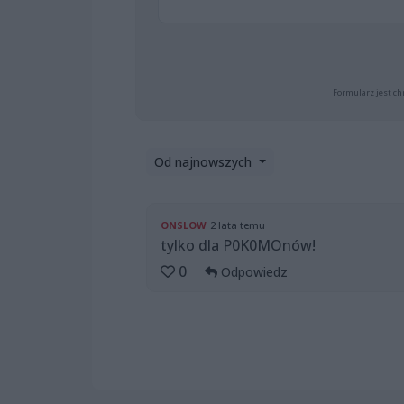
Formularz jest ch
Od najnowszych
ONSLOW
2 lata temu
tylko dla P0K0MOnów!
0
Odpowiedz