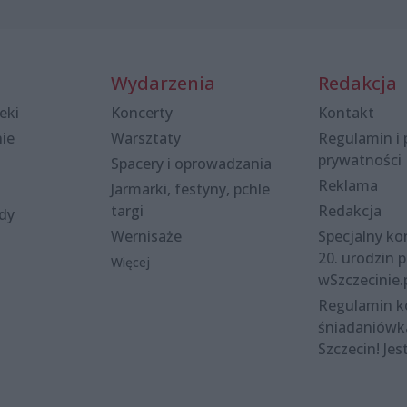
Wydarzenia
Redakcja
eki
Koncerty
Kontakt
nie
Warsztaty
Regulamin i 
prywatności
Spacery i oprowadzania
Reklama
Jarmarki, festyny, pchle
targi
Redakcja
ody
Wernisaże
Specjalny kon
20. urodzin p
Więcej
wSzczecinie.
Regulamin 
śniadaniówk
Szczecin! Jes