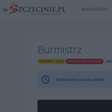
WIADOMOŚCI
Burmistrz
Spektakle i opery
Patronat wSzczecinie.pl
Zame
Wydarzenie już się odbyło