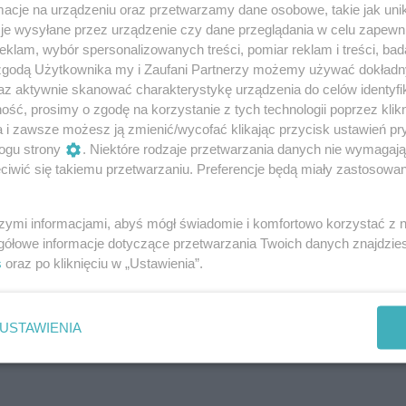
cje na urządzeniu oraz przetwarzamy dane osobowe, takie jak unika
awie tekstu Tomasza Jachimka, artysty
je wysyłane przez urządzenie czy dane przeglądania w celu zapewn
 publicysty i tekściarza. Nie zabraknie
klam, wybór spersonalizowanych treści, pomiar reklam i treści, bad
 zgodą Użytkownika my i Zaufani Partnerzy możemy używać dokład
h oraz historii o kulisach władzy.
az aktywnie skanować charakterystykę urządzenia do celów identyfi
ść, prosimy o zgodę na korzystanie z tych technologii poprzez klikn
a i zawsze możesz ją zmienić/wycofać klikając przycisk ustawień pr
ogu strony
. Niektóre rodzaje przetwarzania danych nie wymagaj
iwić się takiemu przetwarzaniu. Preferencje będą miały zastosowania
h miasteczka (stanowisko piastuje już 40 lat), kończy właś
szymi informacjami, abyś mógł świadomie i komfortowo korzystać z
arnego odejścia na emeryturę. Uroczystość zaplanowana jes
gółowe informacje dotyczące przetwarzania Twoich danych znajdzi
agistracie, później uroczysta msza święta w kościele, a n
s
oraz po kliknięciu w „Ustawienia”.
zka. 70 minut celebry na 70 urodziny. Czy ceremonia zadow
odzinę i mieszkańców miasteczka?
USTAWIENIA