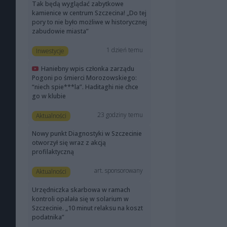
Tak będą wyglądać zabytkowe
kamienice w centrum Szczecina! „Do tej
pory to nie było możliwe w historycznej
zabudowie miasta”
1 dzień temu
Inwestycje
Haniebny wpis członka zarządu
Pogoni po śmierci Morozowskiego:
“niech spie***la”. Haditaghi nie chce
go w klubie
23 godziny temu
Aktualności
Nowy punkt Diagnostyki w Szczecinie
otworzył się wraz z akcją
profilaktyczną
art. sponsorowany
Aktualności
Urzędniczka skarbowa w ramach
kontroli opalała się w solarium w
Szczecinie. „10 minut relaksu na koszt
podatnika”