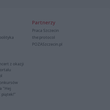
Partnerzy
Praca Szczecin
polityka
the:protocol
POZASzczecin.pl
cert z okazji
ortalu
pl
konkursów
a "Hej
t piątek!"