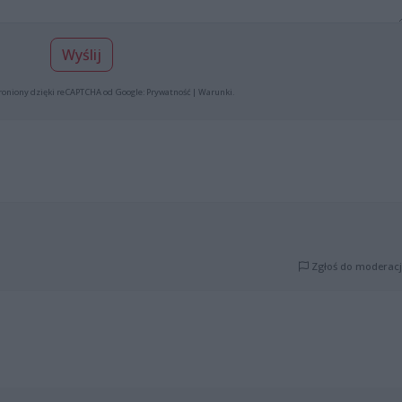
Wyślij
roniony dzięki reCAPTCHA od Google:
Prywatność
|
Warunki
.
Zgłoś do moderacj