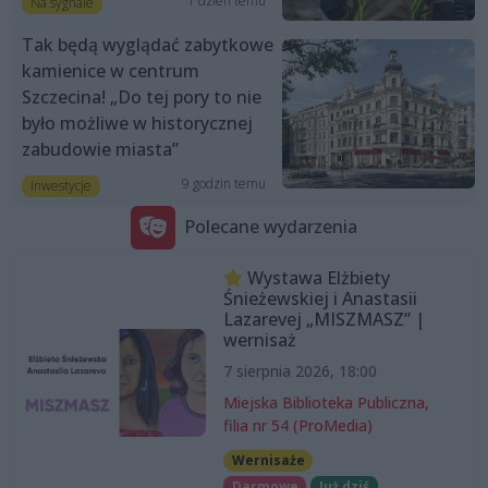
1 dzień temu
Na sygnale
Tak będą wyglądać zabytkowe
kamienice w centrum
Szczecina! „Do tej pory to nie
było możliwe w historycznej
zabudowie miasta”
9 godzin temu
Inwestycje
Polecane wydarzenia
Wystawa Elżbiety
Śnieżewskiej i Anastasii
Lazarevej „MISZMASZ” |
wernisaż
7 sierpnia 2026, 18:00
Miejska Biblioteka Publiczna,
filia nr 54 (ProMedia)
Wernisaże
Darmowe
Już dziś