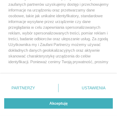
20. urodzin portalu
zaufanych partnerów uzyskujemy dostęp i przechowujemy
Więcej
wSzczecinie.pl
informacje na urządzeniu oraz przetwarzamy dane
osobowe, takie jak unikalne identyfikatory, standardowe
Regulamin konkursów
informacje wysyłane przez urządzenie czy dane
śniadaniówka "Hej
przeglądania w celu zapewniania spersonalizowanych
Szczecin! Jest piątek!"
reklam, wybór spersonalizowanych treści, pomiar reklam i
treści, badanie odbiorców oraz ulepszanie usług. Za zgodą
Użytkownika my i Zaufani Partnerzy możemy używać
dokładnych danych geolokalizacyjnych oraz aktywnie
Partnerzy
skanować charakterystykę urządzenia do celów
Praca Szczecin
identyfikacji. Ponieważ cenimy Twoją prywatność, prosimy
o zgodę na korzystanie z tych technologii poprzez
the:protocol
kliknięcie „Akceptuję”. Zgoda jest dobrowolna i zawsze
POZASzczecin.pl
możesz ją zmienić/wycofać klikając przycisk ustawień
prywatności znajdujący się w lewym dolnym rogu strony
PARTNERZY
USTAWIENIA
. Niektóre rodzaje przetwarzania danych nie wymagają
zgody użytkownika, ale masz prawo sprzeciwić się
© 2026 wSzczecinie.pl
takiemu przetwarzaniu. Preferencje będą miały
Akceptuję
Created by GOD
zastosowania tylko na tej witrynie.