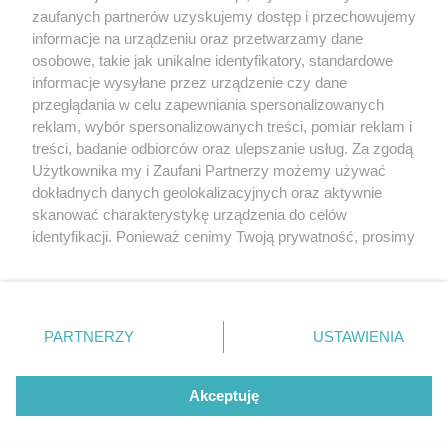
20. urodzin portalu
zaufanych partnerów uzyskujemy dostęp i przechowujemy
Więcej
wSzczecinie.pl
informacje na urządzeniu oraz przetwarzamy dane
osobowe, takie jak unikalne identyfikatory, standardowe
Regulamin konkursów
informacje wysyłane przez urządzenie czy dane
śniadaniówka "Hej
przeglądania w celu zapewniania spersonalizowanych
Szczecin! Jest piątek!"
reklam, wybór spersonalizowanych treści, pomiar reklam i
treści, badanie odbiorców oraz ulepszanie usług. Za zgodą
Użytkownika my i Zaufani Partnerzy możemy używać
dokładnych danych geolokalizacyjnych oraz aktywnie
Partnerzy
skanować charakterystykę urządzenia do celów
Praca Szczecin
identyfikacji. Ponieważ cenimy Twoją prywatność, prosimy
o zgodę na korzystanie z tych technologii poprzez
the:protocol
kliknięcie „Akceptuję”. Zgoda jest dobrowolna i zawsze
POZASzczecin.pl
możesz ją zmienić/wycofać klikając przycisk ustawień
prywatności znajdujący się w lewym dolnym rogu strony
PARTNERZY
USTAWIENIA
. Niektóre rodzaje przetwarzania danych nie wymagają
zgody użytkownika, ale masz prawo sprzeciwić się
© 2026 wSzczecinie.pl
takiemu przetwarzaniu. Preferencje będą miały
Akceptuję
Created by GOD
zastosowania tylko na tej witrynie.