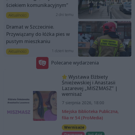
ściekiem komunikacyjnym”
2 dni temu
Aktualności
Dramat w Szczecinie.
Przywiązany do łóżka pies w
pustym mieszkaniu
1 dzień temu
Aktualności
Polecane wydarzenia
Wystawa Elżbiety
Śnieżewskiej i Anastasii
Lazarevej „MISZMASZ” |
wernisaż
7 sierpnia 2026, 18:00
Miejska Biblioteka Publiczna,
filia nr 54 (ProMedia)
Wernisaże
Darmowe
Już dziś