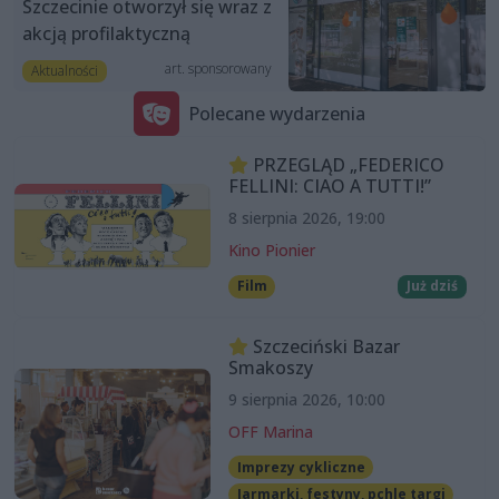
Szczecinie otworzył się wraz z
akcją profilaktyczną
art. sponsorowany
Aktualności
Polecane wydarzenia
PRZEGLĄD „FEDERICO
FELLINI: CIAO A TUTTI!”
8 sierpnia 2026, 19:00
Kino Pionier
Film
Już dziś
Szczeciński Bazar
Smakoszy
9 sierpnia 2026, 10:00
OFF Marina
Imprezy cykliczne
Jarmarki, festyny, pchle targi