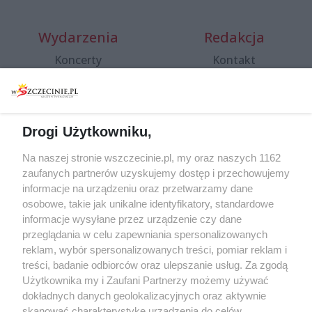
Wydarzenia
Redakcja
Koncerty
Kontakt
Warsztaty
Regulamin i polityka
prywatności
Spacery i oprowadzania
Reklama
Jarmarki, festyny, pchle
Drogi Użytkowniku,
targi
Redakcja
Wernisaże
Specjalny koncert z okazji
Na naszej stronie wszczecinie.pl, my oraz naszych 1162
20. urodzin portalu
zaufanych partnerów uzyskujemy dostęp i przechowujemy
Więcej
wSzczecinie.pl
informacje na urządzeniu oraz przetwarzamy dane
osobowe, takie jak unikalne identyfikatory, standardowe
Regulamin konkursów
informacje wysyłane przez urządzenie czy dane
śniadaniówka "Hej
przeglądania w celu zapewniania spersonalizowanych
Szczecin! Jest piątek!"
reklam, wybór spersonalizowanych treści, pomiar reklam i
treści, badanie odbiorców oraz ulepszanie usług. Za zgodą
Użytkownika my i Zaufani Partnerzy możemy używać
dokładnych danych geolokalizacyjnych oraz aktywnie
Partnerzy
skanować charakterystykę urządzenia do celów