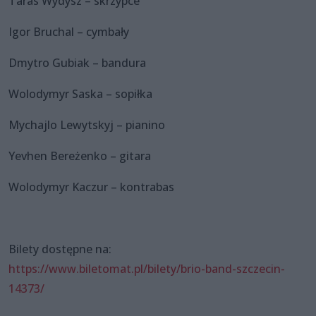
Taras Wydysz – skrzypce
Igor Bruchal – cymbały
Dmytro Gubiak – bandura
Wolodymyr Saska – sopiłka
Mychajlo Lewytskyj – pianino
Yevhen Bereżenko – gitara
Wolodymyr Kaczur – kontrabas
Bilety dostępne na:
https://www.biletomat.pl/bilety/brio-band-szczecin-
14373/