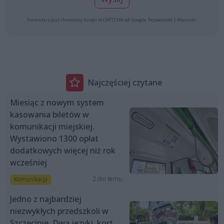
Formularz jest chroniony dzięki reCAPTCHA od Google:
Prywatność
|
Warunki
.
Najczęściej czytane
Miesiąc z nowym system
kasowania biletów w
komunikacji miejskiej.
Wystawiono 1300 opłat
dodatkowych więcej niż rok
wcześniej
2 dni temu
Komunikacja
Jedno z najbardziej
niezwykłych przedszkoli w
Szczecinie. Dwa języki, kort