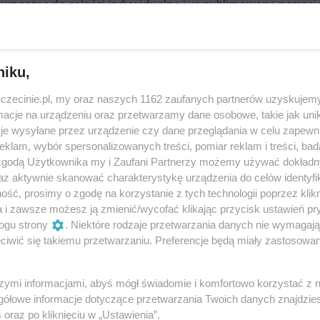
wnosząc do całości indywidualną i wysublimowaną narrację
y polski zespół jazzowy oraz jeden z najciekawszych kwart
 możliwości kwartetu smyczkowego z szeroko rozumianą
niku,
y w Filharmonii w Szczecinie, między innymi w ramach
się ogromną popularnością.
zczecinie.pl, my oraz naszych 1162 zaufanych partnerów uzyskujemy
cje na urządzeniu oraz przetwarzamy dane osobowe, takie jak unika
or i aranżer. Równie namiętnym uczuciem darzy muzykę
je wysyłane przez urządzenie czy dane przeglądania w celu zapewn
roni też od romansów z popem. Nagrywa autorskie interpreta
klam, wybór spersonalizowanych treści, pomiar reklam i treści, bad
 zgodą Użytkownika my i Zaufani Partnerzy możemy używać dokład
iędzywojnia. Artysta regularnie koncertuje, wydaje,
az aktywnie skanować charakterystykę urządzenia do celów identyfi
we projekty. Stworzył także muzykę do wielu filmów i serial
ść, prosimy o zgodę na korzystanie z tych technologii poprzez klikn
d świateł czy 1983.
a i zawsze możesz ją zmienić/wycofać klikając przycisk ustawień pr
ogu strony
. Niektóre rodzaje przetwarzania danych nie wymagaj
 aranżer, producent muzyczny i autor tekstów. Tworzy
iwić się takiemu przetwarzaniu. Preferencje będą miały zastosowania
tzw. trzeciego nurtu w muzyce jazzowej, czyli łączenia
az szeroko pojętej muzyki ilustracyjnej. Zajmuje się równi
szymi informacjami, abyś mógł świadomie i komfortowo korzystać z
atralnych, filmów animowanych, dokumentalnych i
gółowe informacje dotyczące przetwarzania Twoich danych znajdzi
s
oraz po kliknięciu w „Ustawienia”.
eloma wykonawcami muzyki jazzowej i alternatywnej.