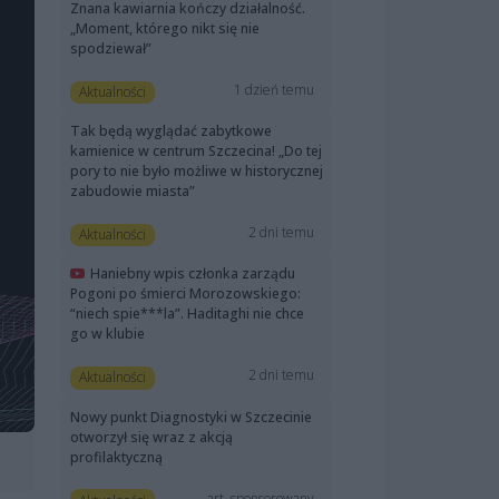
Znana kawiarnia kończy działalność.
„Moment, którego nikt się nie
spodziewał”
1 dzień temu
Aktualności
Tak będą wyglądać zabytkowe
kamienice w centrum Szczecina! „Do tej
pory to nie było możliwe w historycznej
zabudowie miasta”
2 dni temu
Aktualności
Haniebny wpis członka zarządu
Pogoni po śmierci Morozowskiego:
“niech spie***la”. Haditaghi nie chce
go w klubie
2 dni temu
Aktualności
Nowy punkt Diagnostyki w Szczecinie
otworzył się wraz z akcją
profilaktyczną
art. sponsorowany