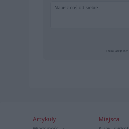
Formularz jest ch
Artykuły
Miejsca
Wiadomości
Kluby i dyskot