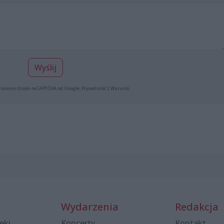
Wyślij
roniony dzięki reCAPTCHA od Google:
Prywatność
|
Warunki
.
Wydarzenia
Redakcja
eki
Koncerty
Kontakt