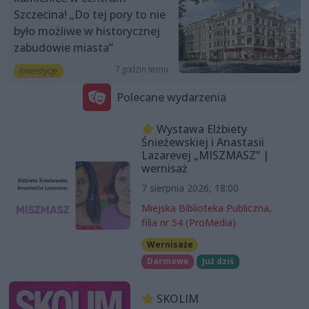
Szczecina! „Do tej pory to nie
było możliwe w historycznej
zabudowie miasta”
7 godzin temu
Inwestycje
Polecane wydarzenia
Wystawa Elżbiety
Śnieżewskiej i Anastasii
Lazarevej „MISZMASZ” |
wernisaż
7 sierpnia 2026, 18:00
Miejska Biblioteka Publiczna,
filia nr 54 (ProMedia)
Wernisaże
Darmowe
Już dziś
SKOLIM