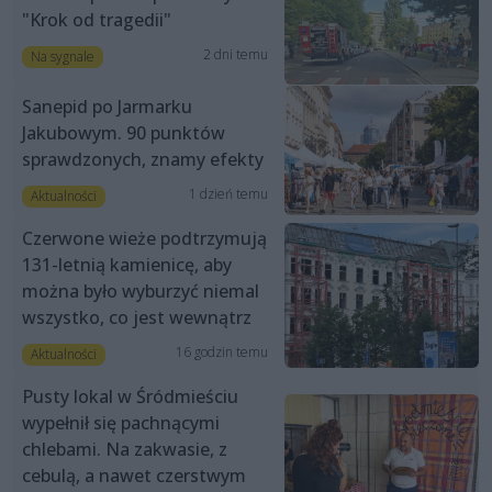
"Krok od tragedii"
2 dni temu
Na sygnale
Sanepid po Jarmarku
Jakubowym. 90 punktów
sprawdzonych, znamy efekty
1 dzień temu
Aktualności
Czerwone wieże podtrzymują
131-letnią kamienicę, aby
można było wyburzyć niemal
wszystko, co jest wewnątrz
16 godzin temu
Aktualności
Pusty lokal w Śródmieściu
wypełnił się pachnącymi
chlebami. Na zakwasie, z
cebulą, a nawet czerstwym