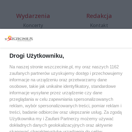
Wydarzenia
Redakcja
Koncerty
Kontakt
Warsztaty
Regulamin i polityka
prywatności
Spacery i oprowadzania
Reklama
Jarmarki, festyny, pchle
Drogi Użytkowniku,
targi
Redakcja
Wernisaże
Specjalny koncert z okazji
Na naszej stronie wszczecinie.pl, my oraz naszych 1162
20. urodzin portalu
zaufanych partnerów uzyskujemy dostęp i przechowujemy
Więcej
wSzczecinie.pl
informacje na urządzeniu oraz przetwarzamy dane
osobowe, takie jak unikalne identyfikatory, standardowe
Regulamin konkursów
informacje wysyłane przez urządzenie czy dane
śniadaniówka "Hej
przeglądania w celu zapewniania spersonalizowanych
Szczecin! Jest piątek!"
reklam, wybór spersonalizowanych treści, pomiar reklam i
treści, badanie odbiorców oraz ulepszanie usług. Za zgodą
Użytkownika my i Zaufani Partnerzy możemy używać
dokładnych danych geolokalizacyjnych oraz aktywnie
Partnerzy
skanować charakterystykę urządzenia do celów