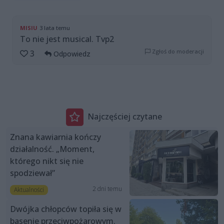
MISIU
3 lata temu
To nie jest musical. Tvp2
Zgłoś do moderacji
3
Odpowiedz
Najczęściej czytane
Znana kawiarnia kończy
działalność. „Moment,
którego nikt się nie
spodziewał”
2 dni temu
Aktualności
Dwójka chłopców topiła się w
basenie przeciwpożarowym.