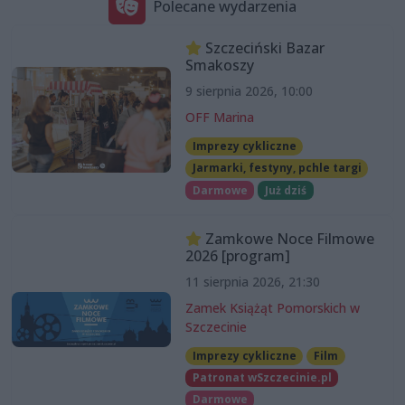
Polecane wydarzenia
Szczeciński Bazar
Smakoszy
9 sierpnia 2026, 10:00
OFF Marina
Imprezy cykliczne
Jarmarki, festyny, pchle targi
Darmowe
Już dziś
Zamkowe Noce Filmowe
2026 [program]
11 sierpnia 2026, 21:30
Zamek Książąt Pomorskich w
Szczecinie
Imprezy cykliczne
Film
Patronat wSzczecinie.pl
Darmowe