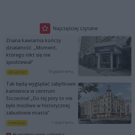
Najczęściej czytane
Znana kawiarnia kończy
działalność. „Moment,
którego nikt się nie
spodziewał”
18 godzin temu
Aktualności
Tak będą wyglądać zabytkowe
kamienice w centrum
Szczecina! „Do tej pory to nie
było możliwe w historycznej
zabudowie miasta”
1 dzień temu
Inwestycje
Haniebny wpis członka