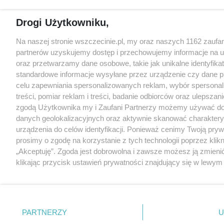
Drogi Użytkowniku,
Na naszej stronie wszczecinie.pl, my oraz naszych 1162 zaufa
partnerów uzyskujemy dostęp i przechowujemy informacje na 
oraz przetwarzamy dane osobowe, takie jak unikalne identyfikat
standardowe informacje wysyłane przez urządzenie czy dane p
celu zapewniania spersonalizowanych reklam, wybór spersona
treści, pomiar reklam i treści, badanie odbiorców oraz ulepszani
zgodą Użytkownika my i Zaufani Partnerzy możemy używać d
danych geolokalizacyjnych oraz aktywnie skanować charakter
urządzenia do celów identyfikacji. Ponieważ cenimy Twoją pry
prosimy o zgodę na korzystanie z tych technologii poprzez klikn
„Akceptuję”. Zgoda jest dobrowolna i zawsze możesz ją zmieni
klikając przycisk ustawień prywatności znajdujący się w lewy
strony
. Niektóre rodzaje przetwarzania danych nie wymaga
użytkownika, ale masz prawo sprzeciwić się takiemu przetwarz
Preferencje będą miały zastosowania tylko na tej witrynie.
PARTNERZY
U
Zapoznaj się z poniższymi informacjami, abyś mógł świadomie