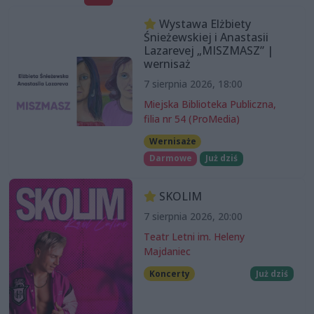
Wystawa Elżbiety
Śnieżewskiej i Anastasii
Lazarevej „MISZMASZ” |
wernisaż
7 sierpnia 2026, 18:00
Miejska Biblioteka Publiczna,
filia nr 54 (ProMedia)
Wernisaże
Darmowe
Już dziś
SKOLIM
7 sierpnia 2026, 20:00
Teatr Letni im. Heleny
Majdaniec
Koncerty
Już dziś