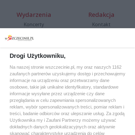
Wydarzenia
Redakcja
Koncerty
Kontakt
Warsztaty
Regulamin i polityka
prywatności
Spacery i oprowadzania
Reklama
Jarmarki, festyny, pchle
Drogi Użytkowniku,
targi
Redakcja
Wernisaże
Specjalny koncert z okazji
Na naszej stronie wszczecinie.pl, my oraz naszych 1162
20. urodzin portalu
zaufanych partnerów uzyskujemy dostęp i przechowujemy
Więcej
wSzczecinie.pl
informacje na urządzeniu oraz przetwarzamy dane
osobowe, takie jak unikalne identyfikatory, standardowe
Regulamin konkursów
informacje wysyłane przez urządzenie czy dane
śniadaniówka "Hej
przeglądania w celu zapewniania spersonalizowanych
Szczecin! Jest piątek!"
reklam, wybór spersonalizowanych treści, pomiar reklam i
treści, badanie odbiorców oraz ulepszanie usług. Za zgodą
Użytkownika my i Zaufani Partnerzy możemy używać
dokładnych danych geolokalizacyjnych oraz aktywnie
Partnerzy
skanować charakterystykę urządzenia do celów