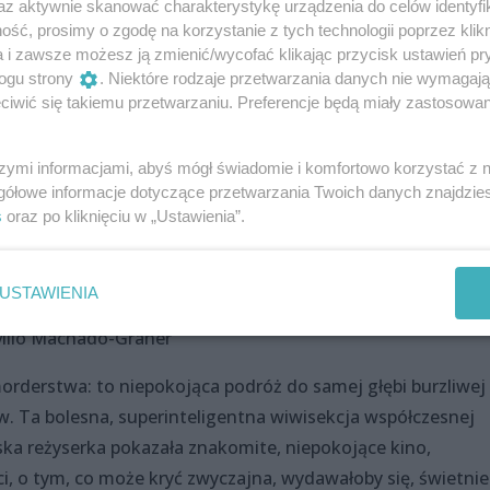
az aktywnie skanować charakterystykę urządzenia do celów identyfi
nie odpowiedzi na pytanie „czy zabiła?”
ść, prosimy o zgodę na korzystanie z tych technologii poprzez klikn
ęcia intrygę rodem z „Zaginionej dziewczyn
a i zawsze możesz ją zmienić/wycofać klikając przycisk ustawień pr
ogu strony
. Niektóre rodzaje przetwarzania danych nie wymagaj
iwić się takiemu przetwarzaniu. Preferencje będą miały zastosowania
szymi informacjami, abyś mógł świadomie i komfortowo korzystać z
)
gółowe informacje dotyczące przetwarzania Twoich danych znajdzi
s
oraz po kliknięciu w „Ustawienia”.
USTAWIENIA
 Milo Machado-Graner
orderstwa: to niepokojąca podróż do samej głębi burzliwej
w. Ta bolesna, superinteligentna wiwisekcja współczesnej
ska reżyserka pokazała znakomite, niepokojące kino,
, o tym, co może kryć zwyczajna, wydawałoby się, świetnie