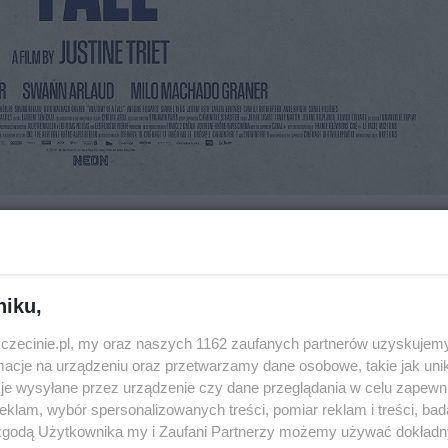
Za ile?
niku,
e
16/18 zł
zczecinie.pl, my oraz naszych 1162 zaufanych partnerów uzyskujemy
cje na urządzeniu oraz przetwarzamy dane osobowe, takie jak unika
je wysyłane przez urządzenie czy dane przeglądania w celu zapewn
klam, wybór spersonalizowanych treści, pomiar reklam i treści, bad
 zgodą Użytkownika my i Zaufani Partnerzy możemy używać dokład
dzony Złotą Palmą w Cannes mistrzowski