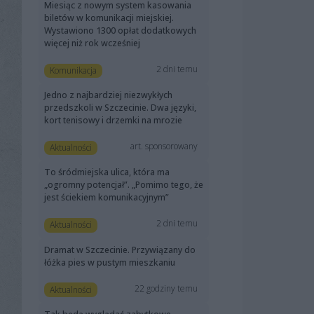
Miesiąc z nowym system kasowania
biletów w komunikacji miejskiej.
Wystawiono 1300 opłat dodatkowych
więcej niż rok wcześniej
2 dni temu
Komunikacja
Jedno z najbardziej niezwykłych
przedszkoli w Szczecinie. Dwa języki,
kort tenisowy i drzemki na mrozie
art. sponsorowany
Aktualności
To śródmiejska ulica, która ma
„ogromny potencjał”. „Pomimo tego, że
jest ściekiem komunikacyjnym”
2 dni temu
Aktualności
Dramat w Szczecinie. Przywiązany do
łóżka pies w pustym mieszkaniu
22 godziny temu
Aktualności