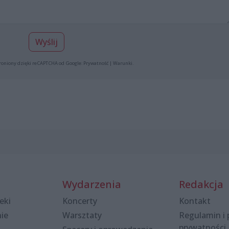
Wyślij
roniony dzięki reCAPTCHA od Google:
Prywatność
|
Warunki
.
Wydarzenia
Redakcja
eki
Koncerty
Kontakt
nie
Warsztaty
Regulamin i 
prywatności