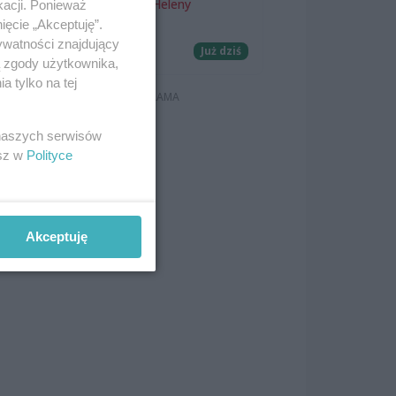
Teatr Letni im. Heleny
kacji. Ponieważ
Majdaniec
ięcie „Akceptuję”.
y”
ywatności znajdujący
Koncerty
Już dziś
ą zgody użytkownika,
 tylko na tej
 naszych serwisów
esz w
Polityce
Akceptuję