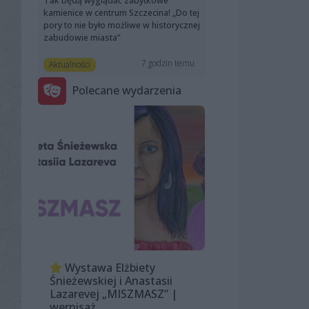
Tak będą wyglądać zabytkowe
kamienice w centrum Szczecina! „Do tej
pory to nie było możliwe w historycznej
zabudowie miasta”
7 godzin temu
Aktualności
Polecane wydarzenia
Wystawa Elżbiety
Śnieżewskiej i Anastasii
Lazarevej „MISZMASZ” |
wernisaż