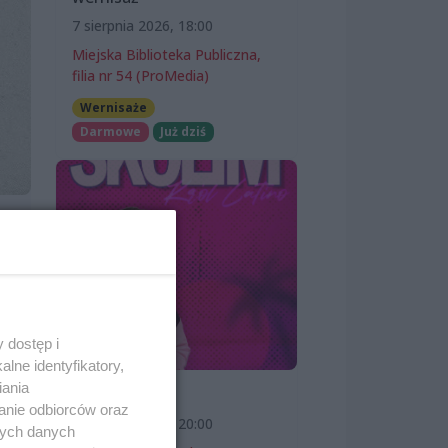
7 sierpnia 2026, 18:00
Miejska Biblioteka Publiczna,
filia nr 54 (ProMedia)
Wernisaże
Darmowe
Już dziś
 dostęp i
lne identyfikatory,
iania
SKOLIM
anie odbiorców oraz
7 sierpnia 2026, 20:00
nych danych