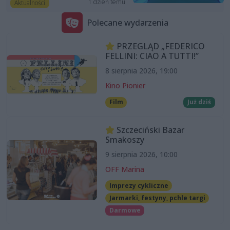
1 dzień temu
Aktualności
Polecane wydarzenia
PRZEGLĄD „FEDERICO
FELLINI: CIAO A TUTTI!”
8 sierpnia 2026, 19:00
Kino Pionier
Film
Już dziś
Szczeciński Bazar
Smakoszy
9 sierpnia 2026, 10:00
OFF Marina
Imprezy cykliczne
Jarmarki, festyny, pchle targi
Darmowe