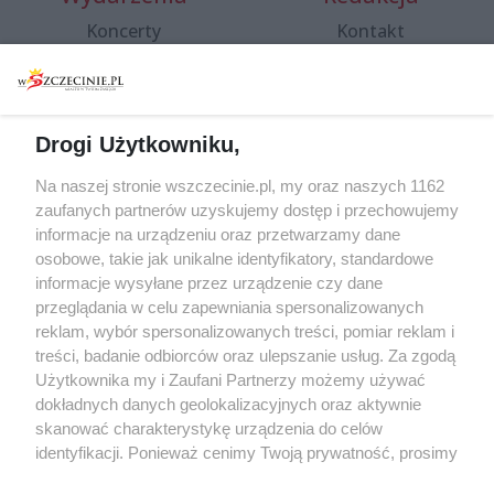
Koncerty
Kontakt
Warsztaty
Regulamin i polityka
prywatności
Spacery i oprowadzania
Reklama
Jarmarki, festyny, pchle
Drogi Użytkowniku,
targi
Redakcja
Wernisaże
Specjalny koncert z okazji
Na naszej stronie wszczecinie.pl, my oraz naszych 1162
20. urodzin portalu
zaufanych partnerów uzyskujemy dostęp i przechowujemy
Więcej
wSzczecinie.pl
informacje na urządzeniu oraz przetwarzamy dane
osobowe, takie jak unikalne identyfikatory, standardowe
Regulamin konkursów
informacje wysyłane przez urządzenie czy dane
śniadaniówka "Hej
przeglądania w celu zapewniania spersonalizowanych
Szczecin! Jest piątek!"
reklam, wybór spersonalizowanych treści, pomiar reklam i
treści, badanie odbiorców oraz ulepszanie usług. Za zgodą
Użytkownika my i Zaufani Partnerzy możemy używać
dokładnych danych geolokalizacyjnych oraz aktywnie
Partnerzy
skanować charakterystykę urządzenia do celów
Praca Szczecin
identyfikacji. Ponieważ cenimy Twoją prywatność, prosimy
o zgodę na korzystanie z tych technologii poprzez
the:protocol