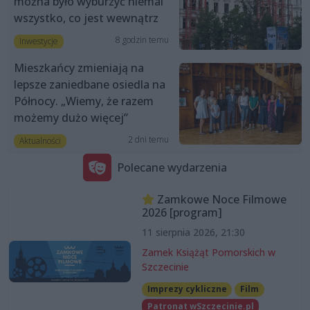
można było wyburzyć niemal
wszystko, co jest wewnątrz
8 godzin temu
Inwestycje
Mieszkańcy zmieniają na
lepsze zaniedbane osiedla na
Północy. „Wiemy, że razem
możemy dużo więcej”
2 dni temu
Aktualności
Polecane wydarzenia
Zamkowe Noce Filmowe
2026 [program]
11 sierpnia 2026, 21:30
Zamek Książąt Pomorskich w
Szczecinie
Imprezy cykliczne
Film
Patronat wSzczecinie.pl