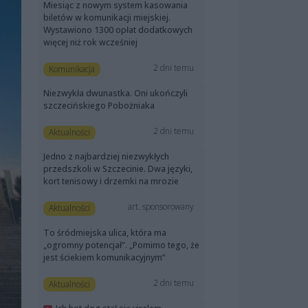
Miesiąc z nowym system kasowania
biletów w komunikacji miejskiej.
Wystawiono 1300 opłat dodatkowych
więcej niż rok wcześniej
2 dni temu
Komunikacja
Niezwykła dwunastka. Oni ukończyli
szczecińskiego Pobożniaka
2 dni temu
Aktualności
Jedno z najbardziej niezwykłych
przedszkoli w Szczecinie. Dwa języki,
kort tenisowy i drzemki na mrozie
art. sponsorowany
Aktualności
To śródmiejska ulica, która ma
„ogromny potencjał”. „Pomimo tego, że
jest ściekiem komunikacyjnym”
2 dni temu
Aktualności