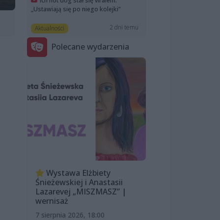
Ich hot dog stał się viralem.
„Ustawiają się po niego kolejki”
2 dni temu
Aktualności
Polecane wydarzenia
Wystawa Elżbiety
Śnieżewskiej i Anastasii
Lazarevej „MISZMASZ” |
wernisaż
7 sierpnia 2026, 18:00