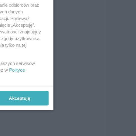
anie odbiorców oraz
nych danych
kacji. Ponieważ
ięcie „Akceptuję”.
ywatności znajdujący
ą zgody użytkownika,
 tylko na tej
 naszych serwisów
esz w
Polityce
Akceptuję