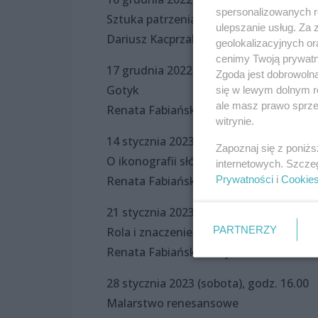
spersonalizowanych re
Sztuka patrzenia. Opis, analiza i interpr
ulepszanie usług. Za
Dariusz Kacprzak
geolokalizacyjnych or
cenimy Twoją prywatno
17 grudnia 2022 (sobota), godz. 16.00
Zgoda jest dobrowoln
Gotyk
się w lewym dolnym r
ale masz prawo sprzec
Renata Fabiańska-Grzybowska
witrynie.
14 stycznia 2023 (sobota), godz. 16.00
Zapoznaj się z poniż
O ikonografii słów kilka, czyli o przed
internetowych. Szcze
Prywatności
i
Cookie
Renata Fabiańska-Grzybowska
21 stycznia 2023 (sobota), godz. 16.00
PARTNERZY
Rola i znaczenie ubioru w malarstwie 
Renata Fabiańska-Grzybowska
28 stycznia 2023 (sobota), godz. 16.00
Malarstwo renesansowe