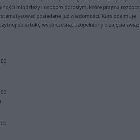
lności młodzieży i osobom dorosłym, które pragną rozpocz
usystematyzować posiadane już wiadomości. Kurs obejmuje
ożytnej po sztukę współczesną, uzupełniony o zajęcia zwią
.00
.00
a
6.00