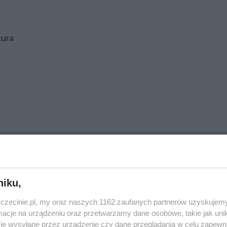
tura
yjska
niku,
zczecinie.pl, my oraz naszych 1162 zaufanych partnerów uzyskujemy
cje na urządzeniu oraz przetwarzamy dane osobowe, takie jak unika
je wysyłane przez urządzenie czy dane przeglądania w celu zapewn