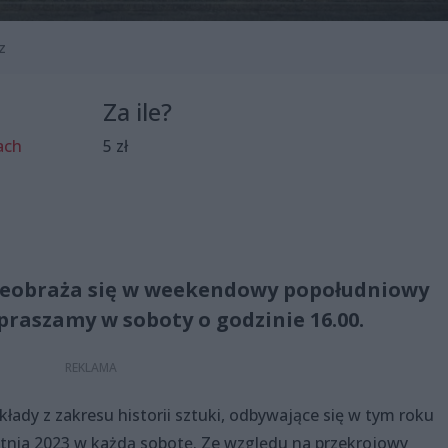
z
Za ile?
ach
5 zł
rzeobraża się w weekendowy popołudniowy
praszamy w soboty o godzinie 16.00.
łady z zakresu historii sztuki, odbywające się w tym roku
tnia 2023 w każdą sobotę. Ze względu na przekrojowy