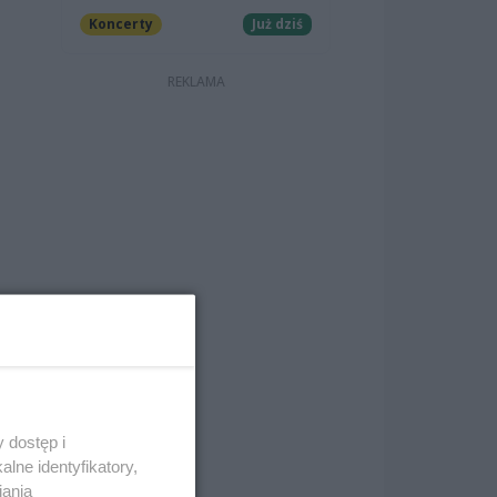
Koncerty
Już dziś
 dostęp i
lne identyfikatory,
iania