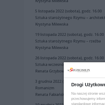
Krystyna Milewska
5 listopada 2022 (sobota), godz. 16.00
Sztuka starożytnego Rzymu – architek
Krystyna Milewska
19 listopada 2022 (sobota), godz. 16.00
Sztuka starożytnego Rzymu – rzeźba
Krystyna Milewska
26 listopada 2022 (sobota), godz. 16.00
Sztuka wczesnochrześcijańska i bizant
Renata Grzybowska-Fabiańska
3 grudnia 2022 (sobota), godz. 16.00
Drogi Użytkow
Romanizm
Na naszej stronie ws
Renata Fabiańska-Grzybowska
przechowujemy informa
standardowe informac
10 grudnia 2022 (sobota), godz. 16.00