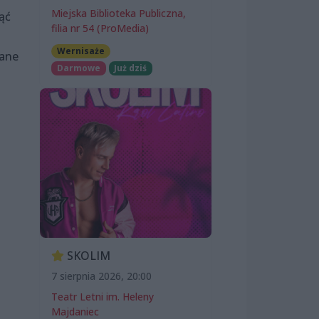
Miejska Biblioteka Publiczna,
ąć
filia nr 54 (ProMedia)
Wernisaże
zane
Darmowe
Już dziś
SKOLIM
7 sierpnia 2026, 20:00
Teatr Letni im. Heleny
Majdaniec