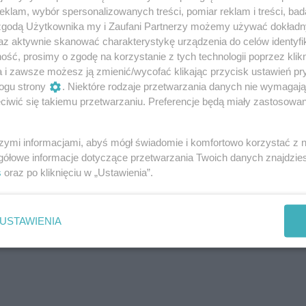
klam, wybór spersonalizowanych treści, pomiar reklam i treści, bad
etacja dzieła sztuki
 zgodą Użytkownika my i Zaufani Partnerzy możemy używać dokład
az aktywnie skanować charakterystykę urządzenia do celów identyfi
ść, prosimy o zgodę na korzystanie z tych technologii poprzez klikn
a i zawsze możesz ją zmienić/wycofać klikając przycisk ustawień pr
ogu strony
. Niektóre rodzaje przetwarzania danych nie wymagaj
iwić się takiemu przetwarzaniu. Preferencje będą miały zastosowania
szymi informacjami, abyś mógł świadomie i komfortowo korzystać z
miotach i ich znaczeniu w malarstwie
gółowe informacje dotyczące przetwarzania Twoich danych znajdzi
s
oraz po kliknięciu w „Ustawienia”.
USTAWIENIA
portretowym