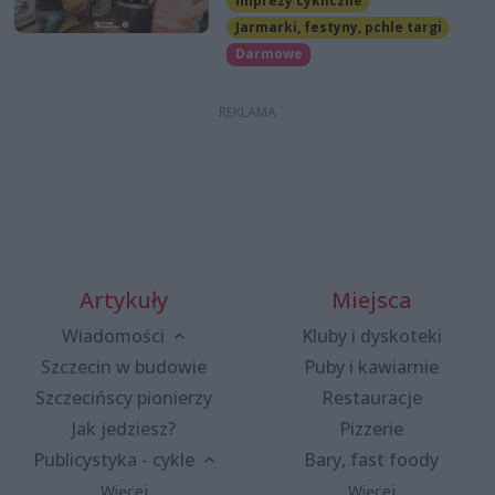
Imprezy cykliczne
Jarmarki, festyny, pchle targi
Darmowe
Artykuły
Miejsca
Wiadomości
Kluby i dyskoteki
Szczecin w budowie
Puby i kawiarnie
Szczecińscy pionierzy
Restauracje
Jak jedziesz?
Pizzerie
Publicystyka - cykle
Bary, fast foody
Więcej
Więcej