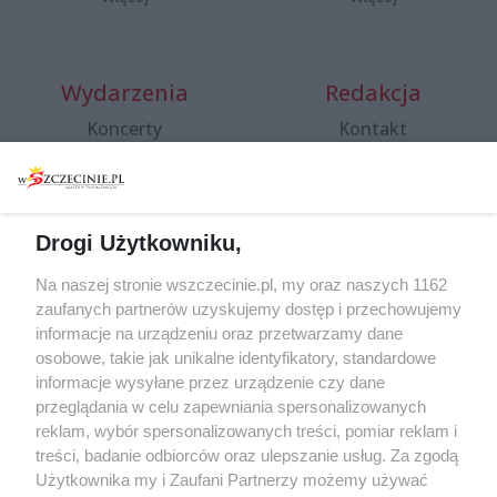
Wydarzenia
Redakcja
Koncerty
Kontakt
Warsztaty
Regulamin i polityka
prywatności
Spacery i oprowadzania
Reklama
Jarmarki, festyny, pchle
Drogi Użytkowniku,
targi
Redakcja
Wernisaże
Specjalny koncert z okazji
Na naszej stronie wszczecinie.pl, my oraz naszych 1162
20. urodzin portalu
zaufanych partnerów uzyskujemy dostęp i przechowujemy
Więcej
wSzczecinie.pl
informacje na urządzeniu oraz przetwarzamy dane
osobowe, takie jak unikalne identyfikatory, standardowe
Regulamin konkursów
informacje wysyłane przez urządzenie czy dane
śniadaniówka "Hej
przeglądania w celu zapewniania spersonalizowanych
Szczecin! Jest piątek!"
reklam, wybór spersonalizowanych treści, pomiar reklam i
treści, badanie odbiorców oraz ulepszanie usług. Za zgodą
Użytkownika my i Zaufani Partnerzy możemy używać