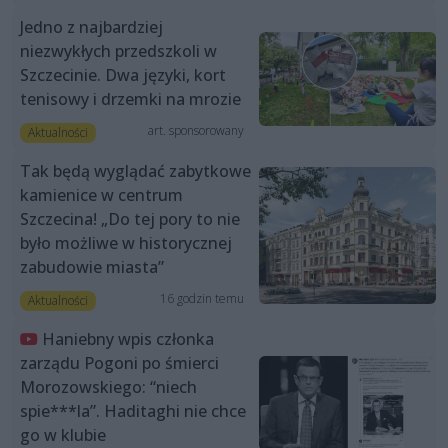
Jedno z najbardziej
niezwykłych przedszkoli w
Szczecinie. Dwa języki, kort
tenisowy i drzemki na mrozie
art. sponsorowany
Aktualności
Tak będą wyglądać zabytkowe
kamienice w centrum
Szczecina! „Do tej pory to nie
było możliwe w historycznej
zabudowie miasta”
16 godzin temu
Aktualności
Haniebny wpis członka
zarządu Pogoni po śmierci
Morozowskiego: “niech
spie***la”. Haditaghi nie chce
go w klubie