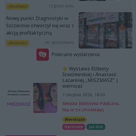
12 godzin temu
Aktualności
Nowy punkt Diagnostyki w
Szczecinie otworzył się wraz z
akcją profilaktyczną
art. sponsorowany
Aktualności
Polecane wydarzenia
Wystawa Elżbiety
Śnieżewskiej i Anastasii
Lazarevej „MISZMASZ” |
wernisaż
7 sierpnia 2026, 18:00
Miejska Biblioteka Publiczna,
filia nr 54 (ProMedia)
Wernisaże
Darmowe
Już dziś