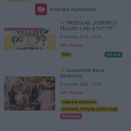
Polecane wydarzenia
PRZEGLĄD „FEDERICO
FELLINI: CIAO A TUTTI!”
8 sierpnia 2026, 19:00
Kino Pionier
Film
Już dziś
Szczeciński Bazar
Smakoszy
9 sierpnia 2026, 10:00
OFF Marina
Imprezy cykliczne
Jarmarki, festyny, pchle targi
Darmowe