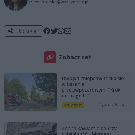
k.rzeszotarska@wszczecinie.pl
Udostępnij
Zobacz też
Dwójka chłopców topiła się
w basenie
przeciwpożarowym. "Krok
od tragedii"
1 godzina temu
Aktualności
Znana kawiarnia kończy
działalność. „Moment,