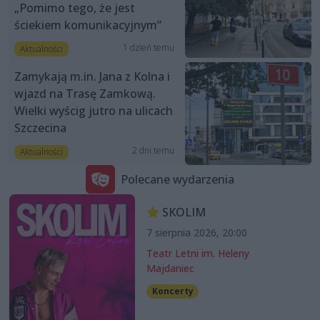
„Pomimo tego, że jest
ściekiem komunikacyjnym”
1 dzień temu
Aktualności
Zamykają m.in. Jana z Kolna i
wjazd na Trasę Zamkową.
Wielki wyścig jutro na ulicach
Szczecina
2 dni temu
Aktualności
Polecane wydarzenia
SKOLIM
7 sierpnia 2026, 20:00
Teatr Letni im. Heleny
Majdaniec
Koncerty