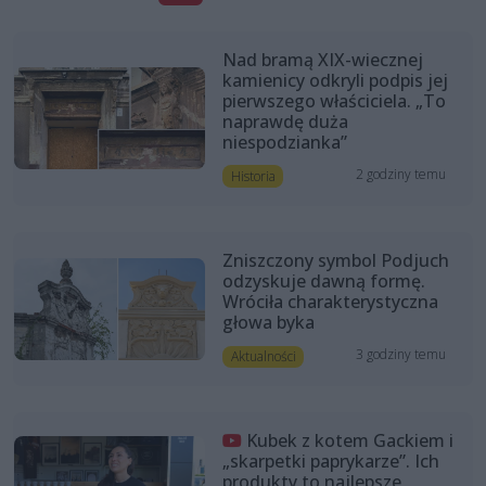
Nad bramą XIX-wiecznej
kamienicy odkryli podpis jej
pierwszego właściciela. „To
naprawdę duża
niespodzianka”
2 godziny temu
Historia
Zniszczony symbol Podjuch
odzyskuje dawną formę.
Wróciła charakterystyczna
głowa byka
3 godziny temu
Aktualności
Kubek z kotem Gackiem i
„skarpetki paprykarze”. Ich
produkty to najlepsze