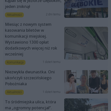
kąpali się w Jeziorze Głębokim,
jeden zniknął
2 dni temu
Aktualności
Miesiąc z nowym system
kasowania biletów w
komunikacji miejskiej.
Wystawiono 1300 opłat
dodatkowych więcej niż rok
wcześniej
1 dzień temu
Komunikacja
Niezwykła dwunastka. Oni
ukończyli szczecińskiego
Pobożniaka
1 dzień temu
Aktualności
To śródmiejska ulica, która
ma „ogromny potencjał”.