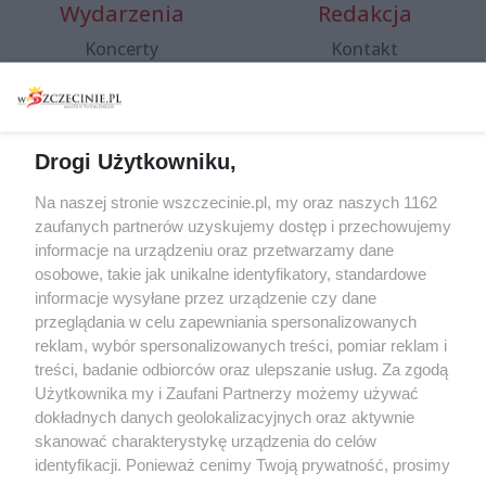
Wydarzenia
Redakcja
Koncerty
Kontakt
Warsztaty
Regulamin i polityka
prywatności
Spacery i oprowadzania
Reklama
Jarmarki, festyny, pchle
Drogi Użytkowniku,
targi
Redakcja
Wernisaże
Specjalny koncert z okazji
Na naszej stronie wszczecinie.pl, my oraz naszych 1162
20. urodzin portalu
zaufanych partnerów uzyskujemy dostęp i przechowujemy
Więcej
wSzczecinie.pl
informacje na urządzeniu oraz przetwarzamy dane
osobowe, takie jak unikalne identyfikatory, standardowe
Regulamin konkursów
informacje wysyłane przez urządzenie czy dane
śniadaniówka "Hej
przeglądania w celu zapewniania spersonalizowanych
Szczecin! Jest piątek!"
reklam, wybór spersonalizowanych treści, pomiar reklam i
treści, badanie odbiorców oraz ulepszanie usług. Za zgodą
Użytkownika my i Zaufani Partnerzy możemy używać
dokładnych danych geolokalizacyjnych oraz aktywnie
Partnerzy
skanować charakterystykę urządzenia do celów
Praca Szczecin
identyfikacji. Ponieważ cenimy Twoją prywatność, prosimy