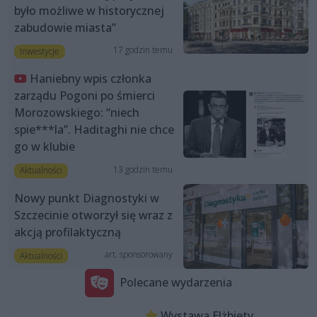
było możliwe w historycznej
zabudowie miasta”
17 godzin temu
Inwestycje
Haniebny wpis członka
zarządu Pogoni po śmierci
Morozowskiego: “niech
spie***la”. Haditaghi nie chce
go w klubie
13 godzin temu
Aktualności
Nowy punkt Diagnostyki w
Szczecinie otworzył się wraz z
akcją profilaktyczną
art. sponsorowany
Aktualności
Polecane wydarzenia
Wystawa Elżbiety