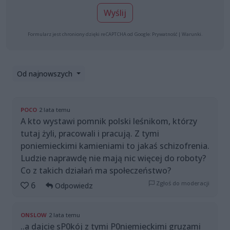
Wyślij
Formularz jest chroniony dzięki reCAPTCHA od Google:
Prywatność
|
Warunki
.
Od najnowszych
POCO
2 lata temu
A kto wystawi pomnik polski leśnikom, którzy
tutaj żyli, pracowali i pracują. Z tymi
poniemieckimi kamieniami to jakaś schizofrenia.
Ludzie naprawdę nie mają nic więcej do roboty?
Co z takich działań ma społeczeństwo?
Zgłoś do moderacji
6
Odpowiedz
ONSLOW
2 lata temu
..a dajcie sP0kój z tymi P0niemieckimi gruzami