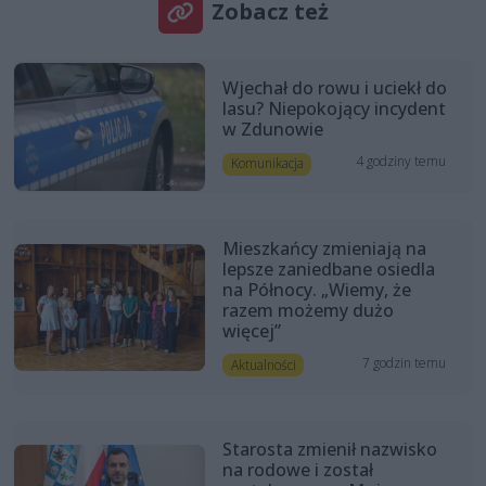
Zobacz też
Wjechał do rowu i uciekł do
lasu? Niepokojący incydent
w Zdunowie
4 godziny temu
Komunikacja
Mieszkańcy zmieniają na
lepsze zaniedbane osiedla
na Północy. „Wiemy, że
razem możemy dużo
więcej”
7 godzin temu
Aktualności
Starosta zmienił nazwisko
na rodowe i został