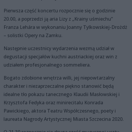
Pierwsza część koncertu rozpocznie się o godzinie
20.00, a poprzedzi ją aria Lizy z „Krainy uśmiechu”
Franza Lehára w wykonaniu Joanny Tylkowskiej-Drożdż
– solistki Opery na Zamku.
Następnie uczestnicy wydarzenia wezmą udział w
degustacji specjałów kuchni austriackiej oraz win z
udziałem profesjonalnego sommeliera.
Bogato zdobione wnętrza willi, jej niepowtarzalny
charakter i niezaprzeczalne piękno stanowić będą
idealne tło pokazu tanecznego Klaudii Masłowskiej i
Krzysztofa Fedyka oraz minirecitalu Konrada
Pawickiego, aktora Teatru Współczesnego, poety i
laureata Nagrody Artystycznej Miasta Szczecina 2020.
O 21.30 rozpocznie się druga część muzycznej uczty.