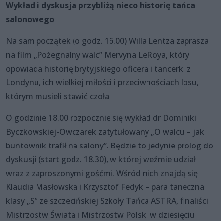
Wykład i dyskusja przybliżą nieco historię tańca
salonowego
Na sam początek (o godz. 16.00) Willa Lentza zaprasza
na film „Pożegnalny walc” Mervyna LeRoya, który
opowiada historię brytyjskiego oficera i tancerki z
Londynu, ich wielkiej miłości i przeciwnościach losu,
którym musieli stawić czoła.
O godzinie 18.00 rozpocznie się wykład dr Dominiki
Byczkowskiej-Owczarek zatytułowany „O walcu – jak
buntownik trafił na salony”. Będzie to jedynie prolog do
dyskusji (start godz. 18.30), w której weźmie udział
wraz z zaproszonymi gośćmi. Wśród nich znajdą się
Klaudia Masłowska i Krzysztof Fedyk – para taneczna
klasy „S” ze szczecińskiej Szkoły Tańca ASTRA, finaliści
Mistrzostw Świata i Mistrzostw Polski w dziesięciu