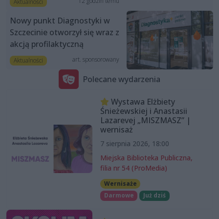
12 godzin temu
Aktualności
Nowy punkt Diagnostyki w
Szczecinie otworzył się wraz z
akcją profilaktyczną
art. sponsorowany
Aktualności
Polecane wydarzenia
Wystawa Elżbiety
Śnieżewskiej i Anastasii
Lazarevej „MISZMASZ” |
wernisaż
7 sierpnia 2026, 18:00
Miejska Biblioteka Publiczna,
filia nr 54 (ProMedia)
Wernisaże
Darmowe
Już dziś