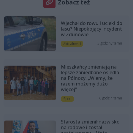
Zobacz też
Wjechał do rowu i uciekł do
lasu? Niepokojący incydent
w Zdunowie
3 godziny temu
Aktualności
Mieszkańcy zmieniają na
lepsze zaniedbane osiedla
na Północy. „Wiemy, że
razem możemy dużo
więcej”
6 godzin temu
Sport
Starosta zmienił nazwisko
na rodowe i został