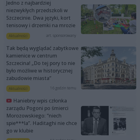
Jedno z najbardziej
niezwykłych przedszkoli w
Szczecinie. Dwa języki, kort
tenisowy i drzemki na mrozie
art. sponsorowany
Aktualności
Tak będą wyglądać zabytkowe
kamienice w centrum
Szczecina! „Do tej pory to nie
było możliwe w historycznej
zabudowie miasta”
16 godzin temu
Aktualności
Haniebny wpis członka
zarządu Pogoni po śmierci
Morozowskiego: “niech
spie***la”. Haditaghi nie chce
go w klubie