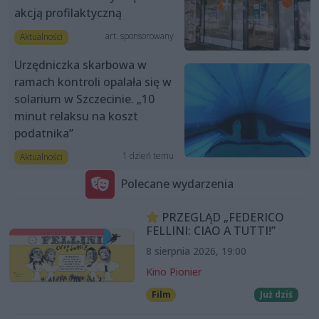
akcją profilaktyczną
art. sponsorowany
Aktualności
Urzędniczka skarbowa w
ramach kontroli opalała się w
solarium w Szczecinie. „10
minut relaksu na koszt
podatnika”
1 dzień temu
Aktualności
Polecane wydarzenia
PRZEGLĄD „FEDERICO
FELLINI: CIAO A TUTTI!”
8 sierpnia 2026, 19:00
Kino Pionier
Film
Już dziś