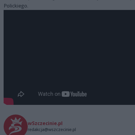
Polickiego.
wSzczecinie.pl
redakcja@wszczecinie.pl