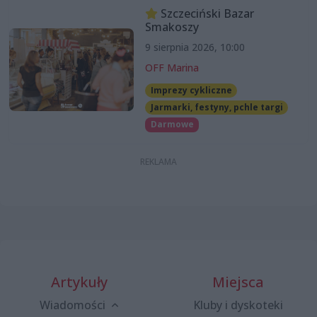
Szczeciński Bazar
Smakoszy
9 sierpnia 2026, 10:00
OFF Marina
Imprezy cykliczne
Jarmarki, festyny, pchle targi
Darmowe
Artykuły
Miejsca
Wiadomości
Kluby i dyskoteki