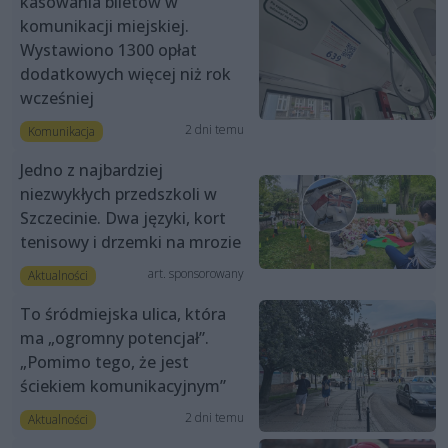
kasowania biletów w
komunikacji miejskiej.
Wystawiono 1300 opłat
dodatkowych więcej niż rok
wcześniej
2 dni temu
Komunikacja
Jedno z najbardziej
niezwykłych przedszkoli w
Szczecinie. Dwa języki, kort
tenisowy i drzemki na mrozie
art. sponsorowany
Aktualności
To śródmiejska ulica, która
ma „ogromny potencjał”.
„Pomimo tego, że jest
ściekiem komunikacyjnym”
2 dni temu
Aktualności