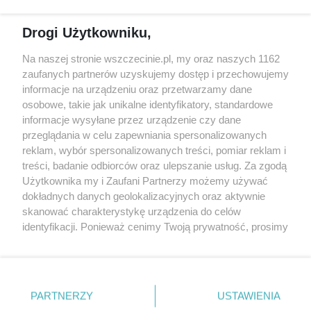
Reklama
Jarmarki, festyny, pchle
Drogi Użytkowniku,
targi
Redakcja
Wernisaże
Specjalny koncert z okazji
Na naszej stronie wszczecinie.pl, my oraz naszych 1162
20. urodzin portalu
zaufanych partnerów uzyskujemy dostęp i przechowujemy
Więcej
wSzczecinie.pl
informacje na urządzeniu oraz przetwarzamy dane
osobowe, takie jak unikalne identyfikatory, standardowe
Regulamin konkursów
informacje wysyłane przez urządzenie czy dane
śniadaniówka "Hej
przeglądania w celu zapewniania spersonalizowanych
Szczecin! Jest piątek!"
reklam, wybór spersonalizowanych treści, pomiar reklam i
treści, badanie odbiorców oraz ulepszanie usług. Za zgodą
Użytkownika my i Zaufani Partnerzy możemy używać
dokładnych danych geolokalizacyjnych oraz aktywnie
Partnerzy
skanować charakterystykę urządzenia do celów
Praca Szczecin
identyfikacji. Ponieważ cenimy Twoją prywatność, prosimy
o zgodę na korzystanie z tych technologii poprzez
the:protocol
kliknięcie „Akceptuję”. Zgoda jest dobrowolna i zawsze
POZASzczecin.pl
możesz ją zmienić/wycofać klikając przycisk ustawień
prywatności znajdujący się w lewym dolnym rogu strony
PARTNERZY
USTAWIENIA
. Niektóre rodzaje przetwarzania danych nie wymagają