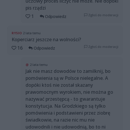
uczciwy proces liczyć nie może. Nie dopóki
pis rządzi
Zgłoś do moderacji
1
Odpowiedz
RYSIO
2 lata temu
Koperciarz jeszcze na wolności?
Zgłoś do moderacji
16
Odpowiedz
@
2 lata temu
Jak nie masz dowodów to zamilknij, bo
pomówienia są w Polsce nielegalne. A
dopóki ktoś nie został skazany
prawomocnym wyrokiem, nie można go
nazywać przestępcą - to gwarantuje
konstytucja. Na Grodzkiego są tylko
pomówienia i podstawieni przez ziobrę
świadkowie, na razie nic mu nie
udowodnili i nie udowodnią, bo to ni