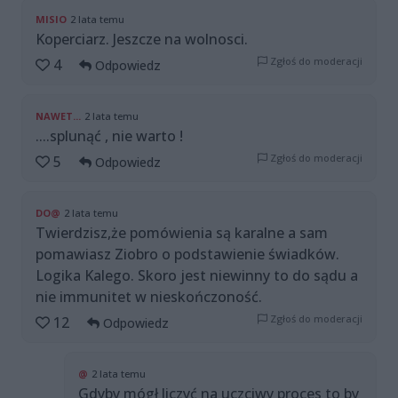
MISIO
2 lata temu
Koperciarz. Jeszcze na wolnosci.
Zgłoś do moderacji
4
Odpowiedz
NAWET...
2 lata temu
....splunąć , nie warto !
Zgłoś do moderacji
5
Odpowiedz
DO@
2 lata temu
Twierdzisz,że pomówienia są karalne a sam
pomawiasz Ziobro o podstawienie świadków.
Logika Kalego. Skoro jest niewinny to do sądu a
nie immunitet w nieskończoność.
Zgłoś do moderacji
12
Odpowiedz
@
2 lata temu
Gdyby mógł liczyć na uczciwy proces to by