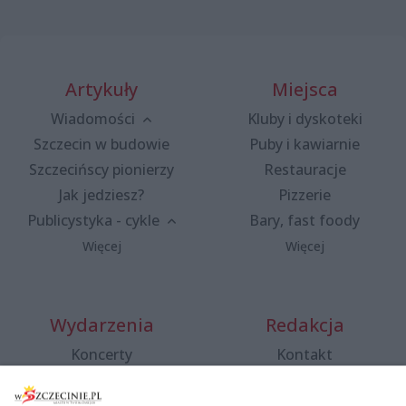
Artykuły
Miejsca
Wiadomości
Kluby i dyskoteki
Szczecin w budowie
Puby i kawiarnie
Szczecińscy pionierzy
Restauracje
Jak jedziesz?
Pizzerie
Publicystyka - cykle
Bary, fast foody
Więcej
Więcej
Wydarzenia
Redakcja
Koncerty
Kontakt
Warsztaty
Regulamin i polityka
prywatności
Spacery i oprowadzania