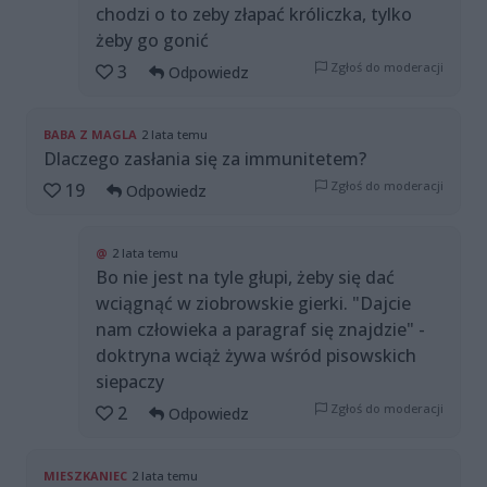
chodzi o to zeby złapać króliczka, tylko
żeby go gonić
Zgłoś do moderacji
3
Odpowiedz
BABA Z MAGLA
2 lata temu
Dlaczego zasłania się za immunitetem?
Zgłoś do moderacji
19
Odpowiedz
@
2 lata temu
Bo nie jest na tyle głupi, żeby się dać
wciągnąć w ziobrowskie gierki. "Dajcie
nam człowieka a paragraf się znajdzie" -
doktryna wciąż żywa wśród pisowskich
siepaczy
Zgłoś do moderacji
2
Odpowiedz
MIESZKANIEC
2 lata temu