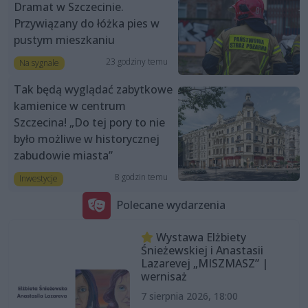
Dramat w Szczecinie.
Przywiązany do łóżka pies w
pustym mieszkaniu
23 godziny temu
Na sygnale
Tak będą wyglądać zabytkowe
kamienice w centrum
Szczecina! „Do tej pory to nie
było możliwe w historycznej
zabudowie miasta”
8 godzin temu
Inwestycje
Polecane wydarzenia
Wystawa Elżbiety
Śnieżewskiej i Anastasii
Lazarevej „MISZMASZ” |
wernisaż
7 sierpnia 2026, 18:00