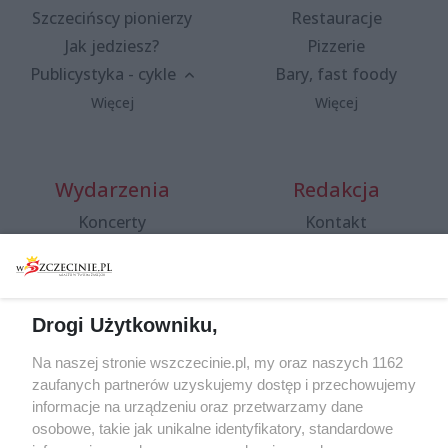
Szczecińscy pionierzy
Restauracje
Jak jedziesz?
Pizzerie
Publicystyka - cykle
Bary, fast foody
Więcej
Więcej
Wydarzenia
Redakcja
Koncerty
Kontakt
Warsztaty
Regulamin i polityka
prywatności
Spacery i oprowadzania
Reklama
Jarmarki, festyny, pchle
Drogi Użytkowniku,
targi
Redakcja
Wernisaże
Specjalny koncert z okazji
Na naszej stronie wszczecinie.pl, my oraz naszych 1162
20. urodzin portalu
zaufanych partnerów uzyskujemy dostęp i przechowujemy
Więcej
wSzczecinie.pl
informacje na urządzeniu oraz przetwarzamy dane
osobowe, takie jak unikalne identyfikatory, standardowe
Regulamin konkursów