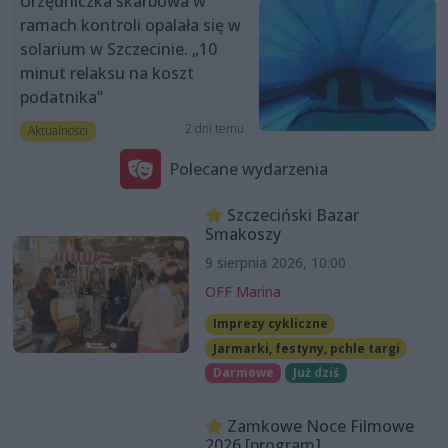
Urzędniczka skarbowa w
ramach kontroli opalała się w
solarium w Szczecinie. „10
minut relaksu na koszt
podatnika”
2 dni temu
Aktualności
Polecane wydarzenia
Szczeciński Bazar
Smakoszy
9 sierpnia 2026, 10:00
OFF Marina
Imprezy cykliczne
Jarmarki, festyny, pchle targi
Darmowe
Już dziś
Zamkowe Noce Filmowe
2026 [program]