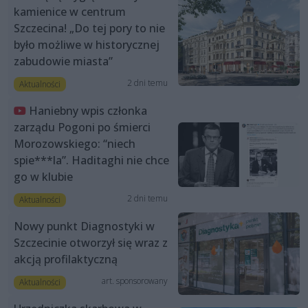
kamienice w centrum
Szczecina! „Do tej pory to nie
było możliwe w historycznej
zabudowie miasta”
2 dni temu
Aktualności
Haniebny wpis członka
zarządu Pogoni po śmierci
Morozowskiego: “niech
spie***la”. Haditaghi nie chce
go w klubie
2 dni temu
Aktualności
Nowy punkt Diagnostyki w
Szczecinie otworzył się wraz z
akcją profilaktyczną
art. sponsorowany
Aktualności