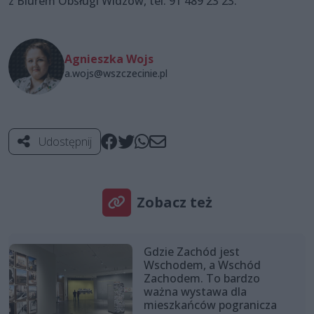
z Biurem Obsługi Widzów, tel. 91 489 23 23.
Agnieszka Wojs
a.wojs@wszczecinie.pl
Udostępnij
Zobacz też
Gdzie Zachód jest
Wschodem, a Wschód
Zachodem. To bardzo
ważna wystawa dla
mieszkańców pogranicza