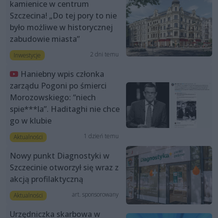
kamienice w centrum
Szczecina! „Do tej pory to nie
było możliwe w historycznej
zabudowie miasta”
2 dni temu
Inwestycje
Haniebny wpis członka
zarządu Pogoni po śmierci
Morozowskiego: “niech
spie***la”. Haditaghi nie chce
go w klubie
1 dzień temu
Aktualności
Nowy punkt Diagnostyki w
Szczecinie otworzył się wraz z
akcją profilaktyczną
art. sponsorowany
Aktualności
Urzędniczka skarbowa w