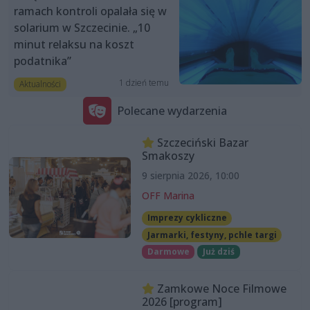
ramach kontroli opalała się w
solarium w Szczecinie. „10
minut relaksu na koszt
podatnika”
1 dzień temu
Aktualności
Polecane wydarzenia
Szczeciński Bazar
Smakoszy
9 sierpnia 2026, 10:00
OFF Marina
Imprezy cykliczne
Jarmarki, festyny, pchle targi
Darmowe
Już dziś
Zamkowe Noce Filmowe
2026 [program]