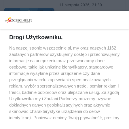
11 sierpnia 2026, 21:30
Zamek Książąt Pomorskich w
Szczecinie
Imprezy cykliczne
Film
Patronat wSzczecinie.pl
Drogi Użytkowniku,
Darmowe
Na naszej stronie wszczecinie.pl, my oraz naszych 1162
zaufanych partnerów uzyskujemy dostęp i przechowujemy
informacje na urządzeniu oraz przetwarzamy dane
osobowe, takie jak unikalne identyfikatory, standardowe
informacje wysyłane przez urządzenie czy dane
przeglądania w celu zapewniania spersonalizowanych
reklam, wybór spersonalizowanych treści, pomiar reklam i
treści, badanie odbiorców oraz ulepszanie usług. Za zgodą
Użytkownika my i Zaufani Partnerzy możemy używać
dokładnych danych geolokalizacyjnych oraz aktywnie
Artykuły
Miejsca
skanować charakterystykę urządzenia do celów
Wiadomości
Kluby i dyskoteki
identyfikacji. Ponieważ cenimy Twoją prywatność, prosimy
Szczecin w budowie
Puby i kawiarnie
o zgodę na korzystanie z tych technologii poprzez