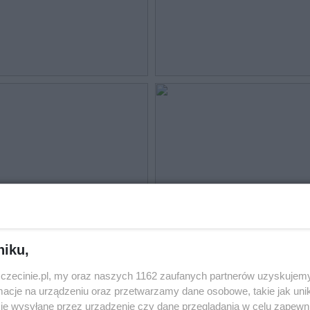
niku,
zczecinie.pl, my oraz naszych 1162 zaufanych partnerów uzyskujemy
cje na urządzeniu oraz przetwarzamy dane osobowe, takie jak unika
je wysyłane przez urządzenie czy dane przeglądania w celu zapewn