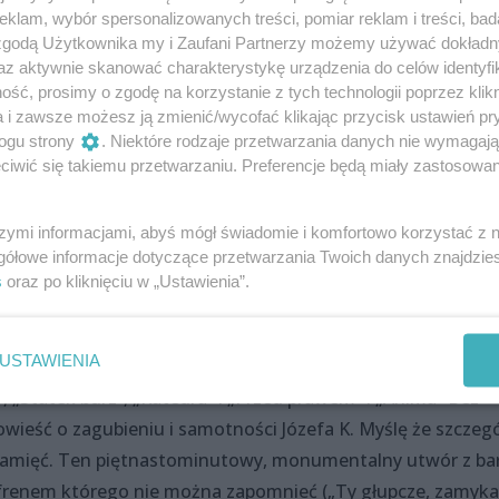
klam, wybór spersonalizowanych treści, pomiar reklam i treści, bad
łem sobie na wyjście do klubu
 zgodą Użytkownika my i Zaufani Partnerzy możemy używać dokład
z mnie to właśnie miejsce wybrali wszyscy 
az aktywnie skanować charakterystykę urządzenia do celów identyfi
żywo pewien znany polski zespół dowodzony
ść, prosimy o zgodę na korzystanie z tych technologii poprzez klikn
a i zawsze możesz ją zmienić/wycofać klikając przycisk ustawień pr
 Dla tych którzy poznali nowy album Armii
ogu strony
. Niektóre rodzaje przetwarzania danych nie wymagaj
z tekstami opartymi na kanwie klasycznego
iwić się takiemu przetwarzaniu. Preferencje będą miały zastosowania
a Kafki) był to wyjątkowy wieczór, bo mogl
 w całości, utwór po utworze.
szymi informacjami, abyś mógł świadomie i komfortowo korzystać z
gółowe informacje dotyczące przetwarzania Twoich danych znajdzi
s
oraz po kliknięciu w „Ustawienia”.
USTAWIENIA
nie znali też zapewne odczuli ich wartość. Po kolei wykonan
”, „Statek burz”, „Katedra” i „Przed prawem” i „Anima” Bez
wieść o zagubieniu i samotności Józefa K. Myślę że szczegó
amięć. Ten piętnastominutowy, monumentalny utwór z ba
renem którego nie można zapomnieć („Ty głupcze, zamyk