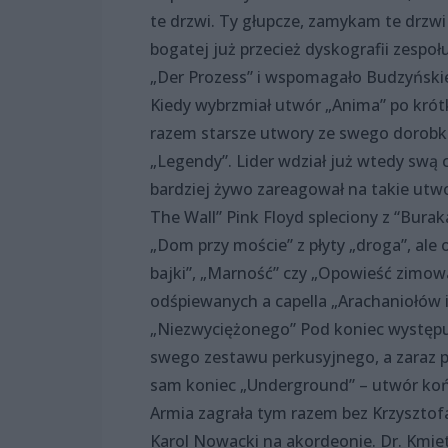
te drzwi. Ty głupcze, zamykam te drzwi 
bogatej już przecież dyskografii zespoł
„Der Prozess” i wspomagało Budzyńskie
Kiedy wybrzmiał utwór „Anima” po krótk
razem starsze utwory ze swego dorobk
„Legendy”. Lider wdział już wtedy swą 
bardziej żywo zareagował na takie utwo
The Wall” Pink Floyd spleciony z “Burak
„Dom przy moście” z płyty „droga”, ale 
bajki”, „Marność” czy „Opowieść zimow
odśpiewanych a capella „Arachaniołów i
„Niezwyciężonego” Pod koniec występu 
swego zestawu perkusyjnego, a zaraz po
sam koniec „Underground” – utwór koń
Armia zagrała tym razem bez Krzysztofa
Karol Nowacki na akordeonie. Dr. Kmiet