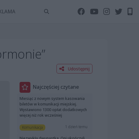
KLAMA
ormonie”
Udostępnij
Najczęściej czytane
Miesiąc z nowym system kasowania
biletów w komunikacji miejskiej.
Wystawiono 1300 opłat dodatkowych
więcej niż rok wcześniej
1 dzień temu
Komunikacja
Niezwykła dwunastka. Oni ukończyli