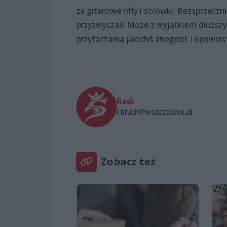
za gitarowe riffy i solówki. Bezsprzecz
przyzwyczaił. Może z wyjątkiem dłuższ
przytaczania jakichś anegdot i opowias
Radi
r.bruch@wszczecinie.pl
Zobacz też