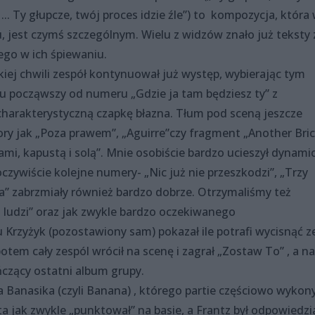
... Ty głupcze, twój proces idzie źle”) to kompozycja, która
u, jest czymś szczególnym. Wielu z widzów znało już teksty 
go w ich śpiewaniu.
iej chwili zespół kontynuował już występ, wybierając tym
u począwszy od numeru „Gdzie ja tam będziesz ty” z
charakterystyczną czapkę błazna. Tłum pod sceną jeszcze
ry jak „Poza prawem”, „Aguirre”czy fragment „Another Bric
ami, kapustą i solą”. Mnie osobiście bardzo ucieszył dynami
oczywiście kolejne numery- „Nic już nie przeszkodzi”, „Trzy
a” zabrzmiały również bardzo dobrze. Otrzymaliśmy też
 ludzi” oraz jak zwykle bardzo oczekiwanego
Krzyżyk (pozostawiony sam) pokazał ile potrafi wycisnąć z
tem cały zespól wrócił na scenę i zagrał „Zostaw To” , a na
czący ostatni album grupy.
 Banasika (czyli Banana) , którego partie częściowo wykon
a jak zwykle „punktował” na basie, a Frantz był odpowiedzi