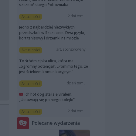
szczecińskiego Pobożniaka
2 dni temu
Aktualności
Jedno z najbardziej niezwykłych
przedszkoli w Szczecinie. Dwa języki,
kort tenisowy i drzemki na mrozie
art. sponsorowany
Aktualności
To śródmiejska ulica, która ma
„ogromny potencjał”. „Pomimo tego, że
jest ściekiem komunikacyjnym”
1 dzień temu
Aktualności
Ich hot dog stał się viralem.
„Ustawiają się po niego kolejki”
2 dni temu
Aktualności
Polecane wydarzenia