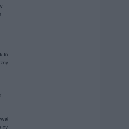
 w
z
k In
czny
e
ywał
alny