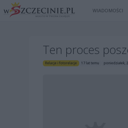
WIADOMOŚCI
Ten proces posze
Relacje i fotorelacje
17 lat temu
poniedziałek, 