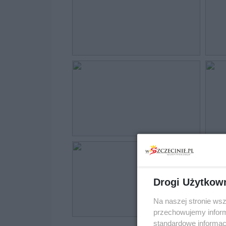
Drogi Użytkow
Na naszej stronie ws
przechowujemy informa
standardowe informac