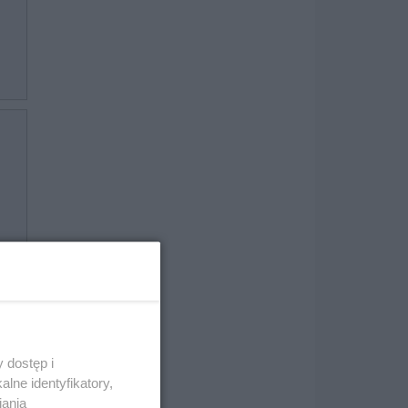
 dostęp i
lne identyfikatory,
iania