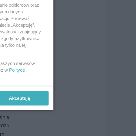
anie odbiorców oraz
nych danych
ci,
kacji. Ponieważ
ięcie „Akceptuję”.
ywatności znajdujący
ą zgody użytkownika,
 tylko na tej
i
 naszych serwisów
esz w
Polityce
Akceptuję
e
lnie
rdzo
am