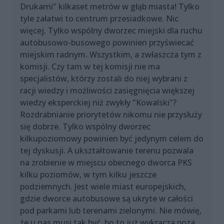
Drukarni" kilkaset metrów w głąb miasta! Tylko
tyle załatwi to centrum przesiadkowe. Nic
więcej. Tylko wspólny dworzec miejski dla ruchu
autobusowo-busowego powinien przyświecać
miejskim radnym. Wszystkim, a zwłaszcza tym z
komisji. Czy tam w tej komisji nie ma
specjalistów, którzy zostali do niej wybrani z
racji wiedzy i możliwości zasięgnięcia większej
wiedzy eksperckiej niż zwykły "Kowalski"?
Rozdrabnianie priorytetów nikomu nie przysłuży
się dobrze. Tylko wspólny dworzec
kilkupoziomowy powinien być jedynym celem do
tej dyskusji. A ukształtowanie terenu pozwala
na zrobienie w miejscu obecnego dworca PKS
kilku poziomów, w tym kilku jeszcze
podziemnych. Jest wiele miast europejskich,
gdzie dworce autobusowe są ukryte w całości
pod parkami lub terenami zielonymi. Nie mówię,
że u nas musi tak być, bo to już wykracza poza