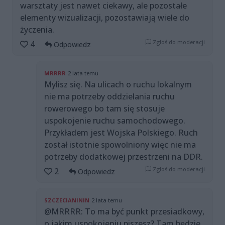
warsztaty jest nawet ciekawy, ale pozostałe
elementy wizualizacji, pozostawiają wiele do
życzenia.
Zgłoś do moderacji
4
Odpowiedz
MRRRR
2 lata temu
Mylisz się. Na ulicach o ruchu lokalnym
nie ma potrzeby oddzielania ruchu
rowerowego bo tam się stosuje
uspokojenie ruchu samochodowego.
Przykładem jest Wojska Polskiego. Ruch
został istotnie spowolniony więc nie ma
potrzeby dodatkowej przestrzeni na DDR.
Zgłoś do moderacji
2
Odpowiedz
SZCZECIANININ
2 lata temu
@MRRRR: To ma być punkt przesiadkowy,
o jakim uspokojeniu piszesz? Tam będzie