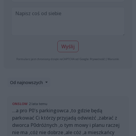
Wyślij
Formularz jest chroniony dzięki reCAPTCHA od Google:
Prywatność
|
Warunki
.
Od najnowszych
ONSLOW
2 lata temu
...a pro P0's parkingowca ,to gdzie będą
parkować Ci którzy przyjadą odwieżć ,zabrać z
dworca P0dróżnych ,o tym mowy i planu raczej
nie ma ,cóż nie dobrze ,ale cóż ,a mieszkańcy