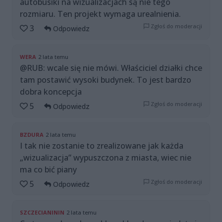
autobusiki na wizualizacjach są nie tego
rozmiaru. Ten projekt wymaga urealnienia.
Zgłoś do moderacji
3
Odpowiedz
WERA
2 lata temu
@RUB: wcale się nie mówi. Właściciel działki chce
tam postawić wysoki budynek. To jest bardzo
dobra koncepcja
Zgłoś do moderacji
5
Odpowiedz
BZDURA
2 lata temu
I tak nie zostanie to zrealizowane jak każda
„wizualizacja” wypuszczona z miasta, wiec nie
ma co bić piany
Zgłoś do moderacji
5
Odpowiedz
SZCZECIANININ
2 lata temu