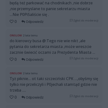
będą też parkować na chodnikach ,nie dobrze
,nie przemyslane to panie sekretarzu miasta
...Nie P0PiSaliście się .
Zgłoś do moderacji
0
Odpowiedz
ONSLOW
2 lata temu
do kierowcy busa @:Tego nie wie nikt ,ale
pytania do sekretarza miasta ,może wreszcie
zacznie świecić oczami za Prezydenta Miasta ...
Zgłoś do moderacji
0
Odpowiedz
ONSLOW
2 lata temu
Tyz piknie... ot taki szczeciński CPK ...,obyśmy się
tylko nie przeliczyli i P0jechali stamtąd gdzie nie
trzeba ....
Zgłoś do moderacji
0
Odpowiedz