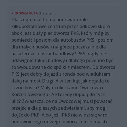
KIEROWCA BUSA
2 lata temu
Dlaczego miasto ma budować małe
kilkupoziomowe centrum przesiadkowe skoro
obok jest duży plac dworca PKS, który mógłby
pomieścić i poziom dla autobusów PKS i poziom
dla małych busów i na górze poczekalnie dla
pasażerów i obszar handlowy? PKS nigdy nie
udźwignie takiej budowy i dlatego powinno być
to wybudowane do spółki z miastem. Do dworca
PKS jest dobry dojazd z ronda pod wiaduktem i
dalej na most Długi. A w ten kąt jak dojadą te
liczne busiki? Małymi uliczkami: Owocową i
Korzeniowskiego? A którędy dojadą do tych
ulic? Zwłaszcza, że na Owocowej musi powstać
przejście dla pieszych ze światłami, aby mogli
dojść do PKP. Albo jeśli PKS nie widzi się w roli
budowniczego nowego dworca, niech miasto