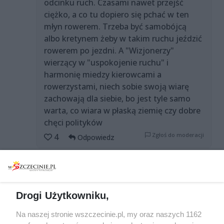
odcinku ruch. Czasami nawet przejść
ciężko, a co tu dopiero się pchać w ten
młyn rowerem. Trzeba być samobójcą
albo kretynem żeby w takim ruchu jeździć
rowerem po jezdni. A "Wizjonerzy"
wierzący w "uspokojenie ruchu" i
harmonię miedzy kierowcami a
rowerzystami, niech sobie swoją wiarę
zachowają dla siebie, bo jest tyle samo
warta, co wiara w płaską ziemię czy dobre
chęci polityków
Zgłoś do moderacji
4
Odpowiedz
MRRRR
2 lata temu
@szczecianinin: @szczecianinin: Odniosłeś
się do zdjęcia z rowerzystą, więc mówimy
Drogi Użytkowniku,
o ulicy Korzeniowskiego a nie Owocowej.
Tam ogromny ruch? To nie Wyzwolenia.
Na naszej stronie wszczecinie.pl, my oraz naszych 1162