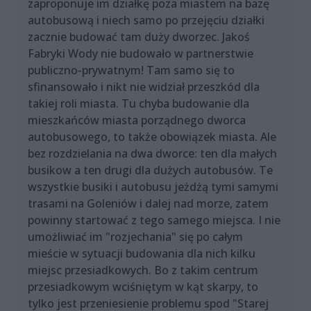
zaproponuje im działkę poza miastem na bazę
autobusową i niech samo po przejęciu działki
zacznie budować tam duży dworzec. Jakoś
Fabryki Wody nie budowało w partnerstwie
publiczno-prywatnym! Tam samo się to
sfinansowało i nikt nie widział przeszkód dla
takiej roli miasta. Tu chyba budowanie dla
mieszkańców miasta porządnego dworca
autobusowego, to także obowiązek miasta. Ale
bez rozdzielania na dwa dworce: ten dla małych
busikow a ten drugi dla dużych autobusów. Te
wszystkie busiki i autobusu jeżdżą tymi samymi
trasami na Goleniów i dalej nad morze, zatem
powinny startować z tego samego miejsca. I nie
umożliwiać im "rozjechania" się po całym
mieście w sytuacji budowania dla nich kilku
miejsc przesiadkowych. Bo z takim centrum
przesiadkowym wciśniętym w kąt skarpy, to
tylko jest przeniesienie problemu spod "Starej