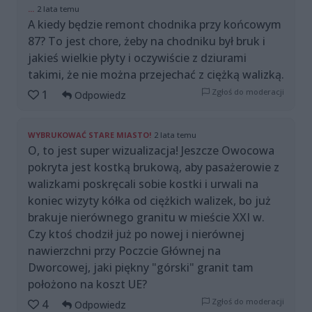
...
2 lata temu
A kiedy będzie remont chodnika przy końcowym
87? To jest chore, żeby na chodniku był bruk i
jakieś wielkie płyty i oczywiście z dziurami
takimi, że nie można przejechać z ciężką walizką.
Zgłoś do moderacji
1
Odpowiedz
WYBRUKOWAĆ STARE MIASTO!
2 lata temu
O, to jest super wizualizacja! Jeszcze Owocowa
pokryta jest kostką brukową, aby pasażerowie z
walizkami poskręcali sobie kostki i urwali na
koniec wizyty kółka od ciężkich walizek, bo już
brakuje nierównego granitu w mieście XXI w.
Czy ktoś chodził już po nowej i nierównej
nawierzchni przy Poczcie Głównej na
Dworcowej, jaki piękny "górski" granit tam
położono na koszt UE?
Zgłoś do moderacji
4
Odpowiedz