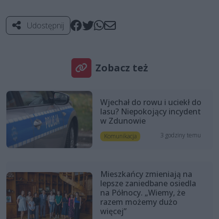
Udostępnij
Zobacz też
Wjechał do rowu i uciekł do
lasu? Niepokojący incydent
w Zdunowie
3 godziny temu
Komunikacja
Mieszkańcy zmieniają na
lepsze zaniedbane osiedla
na Północy. „Wiemy, że
razem możemy dużo
więcej”