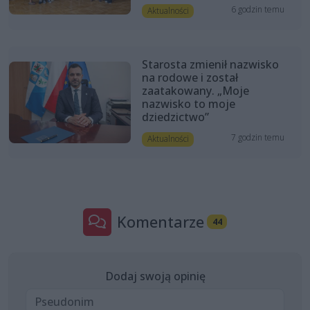
6 godzin temu
Aktualności
Starosta zmienił nazwisko
na rodowe i został
zaatakowany. „Moje
nazwisko to moje
dziedzictwo”
7 godzin temu
Aktualności
Komentarze
44
Dodaj swoją opinię