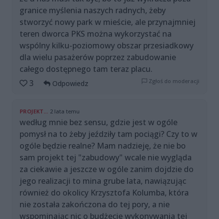
granice myślenia naszych radnych, żeby
stworzyć nowy park w mieście, ale przynajmniej
teren dworca PKS można wykorzystać na
wspólny kilku-poziomowy obszar przesiadkowy
dla wielu pasażerów poprzez zabudowanie
całego dostępnego tam teraz placu.
Zgłoś do moderacji
3
Odpowiedz
PROJEKT...
2 lata temu
według mnie bez sensu, gdzie jest w ogóle
pomysł na to żeby jeździły tam pociągi? Czy to w
ogóle będzie realne? Mam nadzieję, że nie bo
sam projekt tej "zabudowy" wcale nie wygląda
za ciekawie a jeszcze w ogóle zanim dojdzie do
jego realizacji to mina grube lata, nawiązując
również do okolicy Krzysztofa Kolumba, która
nie została zakończona do tej pory, a nie
wspominając nic o budżecie wykonywania tej