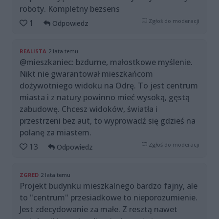
roboty. Kompletny bezsens
Zgłoś do moderacji
1
Odpowiedz
REALISTA
2 lata temu
@mieszkaniec: bzdurne, małostkowe myślenie.
Nikt nie gwarantował mieszkańcom
dożywotniego widoku na Odrę. To jest centrum
miasta i z natury powinno mieć wysoką, gęstą
zabudowę. Chcesz widoków, światła i
przestrzeni bez aut, to wyprowadź się gdzieś na
polanę za miastem.
Zgłoś do moderacji
13
Odpowiedz
ZGRED
2 lata temu
Projekt budynku mieszkalnego bardzo fajny, ale
to "centrum" przesiadkowe to nieporozumienie.
Jest zdecydowanie za małe. Z resztą nawet