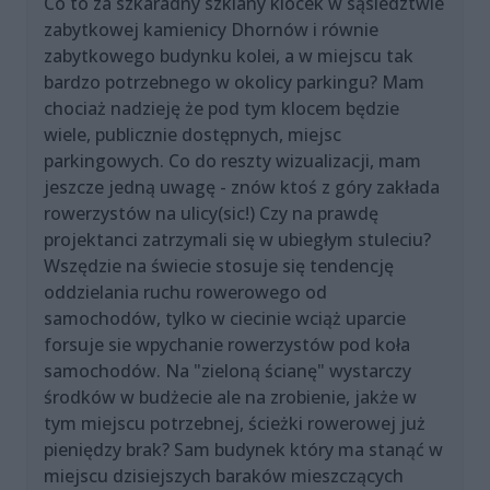
Co to za szkaradny szklany klocek w sąsiedztwie
zabytkowej kamienicy Dhornów i równie
zabytkowego budynku kolei, a w miejscu tak
bardzo potrzebnego w okolicy parkingu? Mam
chociaż nadzieję że pod tym klocem będzie
wiele, publicznie dostępnych, miejsc
parkingowych. Co do reszty wizualizacji, mam
jeszcze jedną uwagę - znów ktoś z góry zakłada
rowerzystów na ulicy(sic!) Czy na prawdę
projektanci zatrzymali się w ubiegłym stuleciu?
Wszędzie na świecie stosuje się tendencję
oddzielania ruchu rowerowego od
samochodów, tylko w ciecinie wciąż uparcie
forsuje sie wpychanie rowerzystów pod koła
samochodów. Na "zieloną ścianę" wystarczy
środków w budżecie ale na zrobienie, jakże w
tym miejscu potrzebnej, ścieżki rowerowej już
pieniędzy brak? Sam budynek który ma stanąć w
miejscu dzisiejszych baraków mieszczących