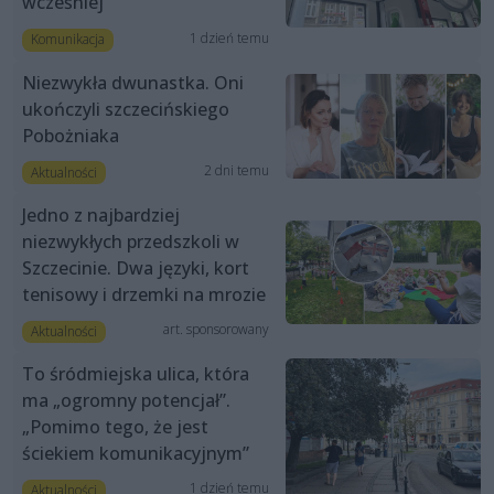
wcześniej
1 dzień temu
Komunikacja
Niezwykła dwunastka. Oni
ukończyli szczecińskiego
Pobożniaka
2 dni temu
Aktualności
Jedno z najbardziej
niezwykłych przedszkoli w
Szczecinie. Dwa języki, kort
tenisowy i drzemki na mrozie
art. sponsorowany
Aktualności
To śródmiejska ulica, która
ma „ogromny potencjał”.
„Pomimo tego, że jest
ściekiem komunikacyjnym”
1 dzień temu
Aktualności