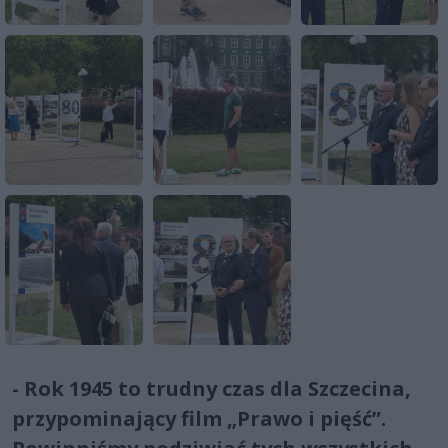
- Rok 1945 to trudny czas dla Szczecina,
przypominający film „Prawo i pięść”.