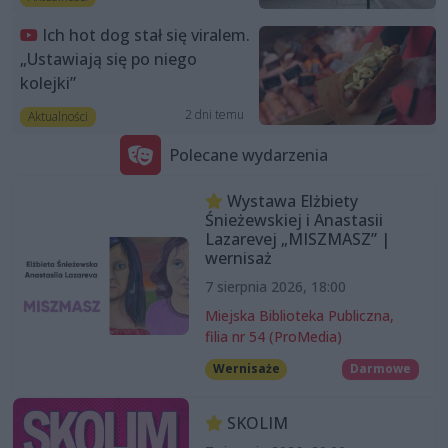
Ich hot dog stał się viralem.
„Ustawiają się po niego
kolejki”
2 dni temu
Aktualności
Polecane wydarzenia
Wystawa Elżbiety
Śnieżewskiej i Anastasii
Lazarevej „MISZMASZ” |
wernisaż
7 sierpnia 2026, 18:00
Miejska Biblioteka Publiczna,
filia nr 54 (ProMedia)
Wernisaże
Darmowe
SKOLIM