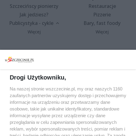
Szczecińscy pionierzy
Restauracje
Jak jedziesz?
Pizzerie
Publicystyka - cykle
Bary, fast foody
Więcej
Więcej
Wydarzenia
Redakcja
Koncerty
Kontakt
Warsztaty
Regulamin i polityka
Drogi Użytkowniku,
prywatności
Spacery i oprowadzania
Na naszej stronie wszczecinie.pl, my oraz naszych 1160
Reklama
Jarmarki, festyny, pchle
zaufanych partnerów uzyskujemy dostęp i przechowujemy
targi
Redakcja
informacje na urządzeniu oraz przetwarzamy dane
Wernisaże
Specjalny koncert z okazji
osobowe, takie jak unikalne identyfikatory, standardowe
informacje wysyłane przez urządzenie czy dane
20. urodzin portalu
Więcej
przeglądania w celu zapewniania spersonalizowanych
wSzczecinie.pl
reklam, wybór spersonalizowanych treści, pomiar reklam i
Regulamin konkursów
treści, badanie odbiorców oraz ulepszanie usług. Za zgodą